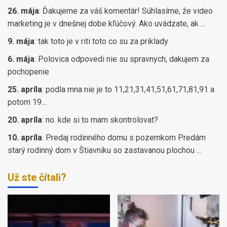
26. mája
:
Ďakujeme za váš komentár! Súhlasíme, že video
marketing je v dnešnej dobe kľúčový. Ako uvádzate, ak ...
9. mája
:
tak toto je v riti toto co su za priklady
6. mája
:
Polovica odpovedi nie su spravnych, dakujem za
pochopenie
25. apríla
:
podla mna nie je to 11,21,31,41,51,61,71,81,91 a
potom 19...
20. apríla
:
no. kde si to mam skontrolovat?
10. apríla
:
Predaj rodinného domu s pozemkom Predám
starý rodinný dom v Štiavniku so zastavanou plochou ...
Už ste čítali?