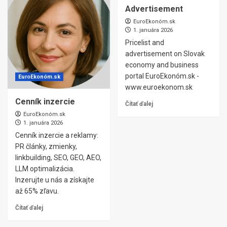
Advertisement
EuroEkonóm.sk
1. januára 2026
Pricelist and
advertisement on Slovak
economy and business
portal EuroEkonóm.sk -
EuroEkonóm.sk
www.euroekonom.sk
Cenník inzercie
Čítať ďalej
EuroEkonóm.sk
1. januára 2026
Cenník inzercie a reklamy:
PR články, zmienky,
linkbuilding, SEO, GEO, AEO,
LLM optimalizácia.
Inzerujte u nás a získajte
až 65% zľavu.
Čítať ďalej