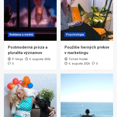
Reklama a médiá
Psychológia
Postmoderná próza a
Použitie herných prvkov
pluralita významov
v marketingu
P. Varga
6. augusta 2026
Tomáš Hudák
0
6. augusta 2026
0