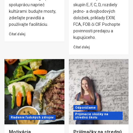
spoluprácu naprieč
skupín E, F, C, D, rozdiely
kultúrami: budujte mosty,
jedno- a dvojbodových
zdieľajte pravidlá a
doložiek, príklady EXW,
používajte facilitáciu.
FCA, FOB či CIF. Pochopte
povinnosti predajcu a
Čítať ďalej
kupujúceho.
Čítať ďalej
Odporúčame
Prijímacie skúšky na
Riadenie ľudských zdrojov
strednú školu
Motivácia
Prijímačky na strednú