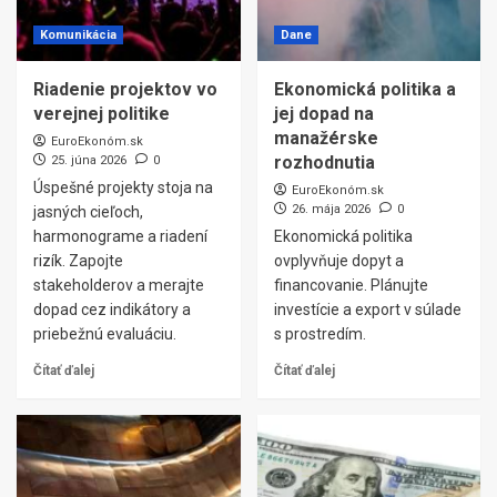
Komunikácia
Dane
Riadenie projektov vo
Ekonomická politika a
verejnej politike
jej dopad na
manažérske
EuroEkonóm.sk
rozhodnutia
25. júna 2026
0
Úspešné projekty stoja na
EuroEkonóm.sk
26. mája 2026
0
jasných cieľoch,
harmonograme a riadení
Ekonomická politika
rizík. Zapojte
ovplyvňuje dopyt a
stakeholderov a merajte
financovanie. Plánujte
dopad cez indikátory a
investície a export v súlade
priebežnú evaluáciu.
s prostredím.
Čítať ďalej
Čítať ďalej