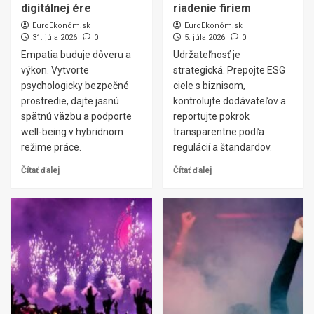
digitálnej ére
riadenie firiem
EuroEkonóm.sk
EuroEkonóm.sk
31. júla 2026
0
5. júla 2026
0
Empatia buduje dôveru a
Udržateľnosť je
výkon. Vytvorte
strategická. Prepojte ESG
psychologicky bezpečné
ciele s biznisom,
prostredie, dajte jasnú
kontrolujte dodávateľov a
spätnú väzbu a podporte
reportujte pokrok
well-being v hybridnom
transparentne podľa
režime práce.
regulácií a štandardov.
Čítať ďalej
Čítať ďalej