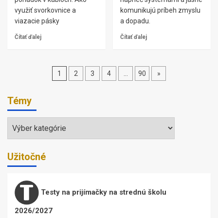
využiť svorkovnice a
komunikujú príbeh zmyslu
viazacie pásky
a dopadu.
Čítať ďalej
Čítať ďalej
Stránkovanie
1
2
3
4
…
90
»
príspevkov
Témy
Témy
Užitočné
Testy na prijímačky na strednú školu
2026/2027