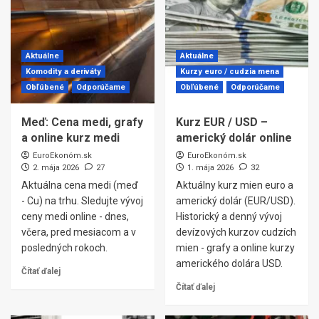
Aktuálne
Aktuálne
Komodity a deriváty
Kurzy euro / cudzia mena
Obľúbené
Odporúčame
Obľúbené
Odporúčame
Meď: Cena medi, grafy
Kurz EUR / USD –
a online kurz medi
americký dolár online
EuroEkonóm.sk
EuroEkonóm.sk
2. mája 2026
27
1. mája 2026
32
Aktuálna cena medi (meď
Aktuálny kurz mien euro a
- Cu) na trhu. Sledujte vývoj
americký dolár (EUR/USD).
ceny medi online - dnes,
Historický a denný vývoj
včera, pred mesiacom a v
devízových kurzov cudzích
posledných rokoch.
mien - grafy a online kurzy
amerického dolára USD.
Čítať ďalej
Čítať ďalej