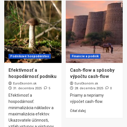
Podnikové hospodárstvo
Financie a podnik
Efektívnosť a
Cash-flow a spôsoby
hospodárnosť podniku
výpočtu cash-flow
EuroEkonóm.sk
EuroEkonóm.sk
31. decembra 2025
5
28. decembra 2025
0
Efektívnosť a
Priamy a nepriamy
hospodárnosť:
výpočet cash-flow.
minimalizácia nákladov a
Čítať ďalej
maximalizácia efektov.
Ukazovatele účinnosti,
vzťah vstupov a výstupov,