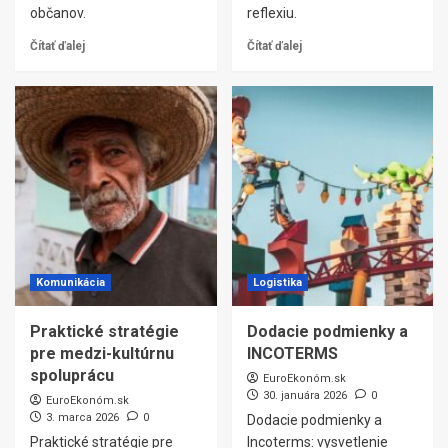
občanov.
reflexiu.
Čítať ďalej
Čítať ďalej
Komunikácia
Logistika
Praktické stratégie
Dodacie podmienky a
pre medzi-kultúrnu
INCOTERMS
spoluprácu
EuroEkonóm.sk
30. januára 2026
0
EuroEkonóm.sk
3. marca 2026
0
Dodacie podmienky a
Praktické stratégie pre
Incoterms: vysvetlenie