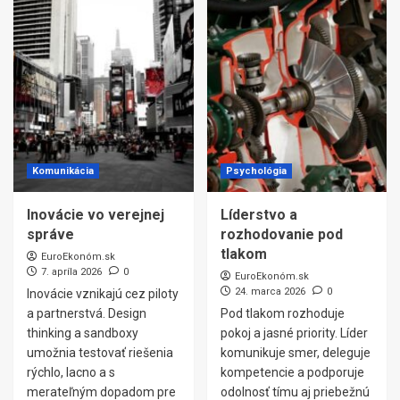
Komunikácia
Psychológia
Inovácie vo verejnej
Líderstvo a
správe
rozhodovanie pod
tlakom
EuroEkonóm.sk
7. apríla 2026
0
EuroEkonóm.sk
24. marca 2026
0
Inovácie vznikajú cez piloty
a partnerstvá. Design
Pod tlakom rozhoduje
thinking a sandboxy
pokoj a jasné priority. Líder
umožnia testovať riešenia
komunikuje smer, deleguje
rýchlo, lacno a s
kompetencie a podporuje
merateľným dopadom pre
odolnosť tímu aj priebežnú