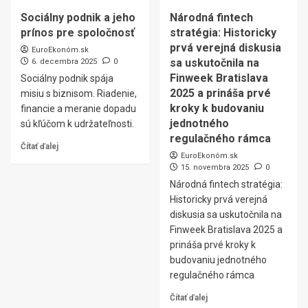
Sociálny podnik a jeho
Národná fintech
prínos pre spoločnosť
stratégia: Historicky
prvá verejná diskusia
EuroEkonóm.sk
sa uskutočnila na
6. decembra 2025
0
Finweek Bratislava
Sociálny podnik spája
2025 a prináša prvé
misiu s biznisom. Riadenie,
kroky k budovaniu
financie a meranie dopadu
jednotného
sú kľúčom k udržateľnosti.
regulačného rámca
Čítať ďalej
EuroEkonóm.sk
15. novembra 2025
0
Národná fintech stratégia:
Historicky prvá verejná
diskusia sa uskutočnila na
Finweek Bratislava 2025 a
prináša prvé kroky k
budovaniu jednotného
regulačného rámca
Čítať ďalej