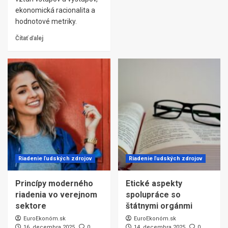
ekonomická racionalita a
hodnotové metriky.
Čítať ďalej
Riadenie ľudských zdrojov
Riadenie ľudských zdrojov
Princípy moderného
Etické aspekty
riadenia vo verejnom
spolupráce so
sektore
štátnymi orgánmi
EuroEkonóm.sk
EuroEkonóm.sk
16. decembra 2025
0
14. decembra 2025
0