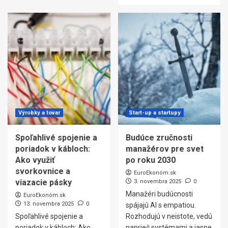
Výrobky a tovar
Start-up a startupy
Spoľahlivé spojenie a
Budúce zručnosti
poriadok v kábloch:
manažérov pre svet
Ako využiť
po roku 2030
svorkovnice a
EuroEkonóm.sk
viazacie pásky
3. novembra 2025
0
Manažéri budúcnosti
EuroEkonóm.sk
13. novembra 2025
0
spájajú AI s empatiou.
Spoľahlivé spojenie a
Rozhodujú v neistote, vedú
poriadok v kábloch: Ako
naprieč systémami a jasne