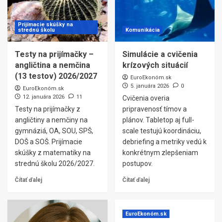
Prijímacie skúšky na
strednú školu
Komunikácia
Testy na prijímačky –
Simulácie a cvičenia
angličtina a nemčina
krízových situácií
(13 testov) 2026/2027
EuroEkonóm.sk
5. januára 2026
0
EuroEkonóm.sk
12. januára 2026
11
Cvičenia overia
Testy na prijímačky z
pripravenosť tímov a
angličtiny a nemčiny na
plánov. Tabletop aj full-
gymnáziá, OA, SOU, SPŠ,
scale testujú koordináciu,
DOŠ a SOŠ. Prijímacie
debriefing a metriky vedú k
skúšky z matematiky na
konkrétnym zlepšeniam
strednú školu 2026/2027.
postupov.
Čítať ďalej
Čítať ďalej
EuroEkonóm.sk