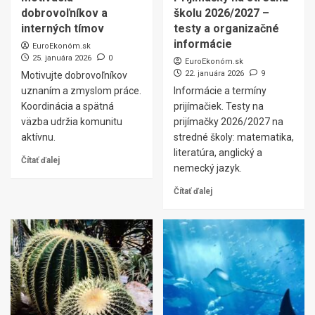
dobrovoľníkov a
školu 2026/2027 –
interných tímov
testy a organizačné
informácie
EuroEkonóm.sk
25. januára 2026
0
EuroEkonóm.sk
22. januára 2026
9
Motivujte dobrovoľníkov
uznaním a zmyslom práce.
Informácie a termíny
Koordinácia a spätná
prijímačiek. Testy na
väzba udržia komunitu
prijímačky 2026/2027 na
aktívnu.
stredné školy: matematika,
literatúra, anglický a
Čítať ďalej
nemecký jazyk.
Čítať ďalej