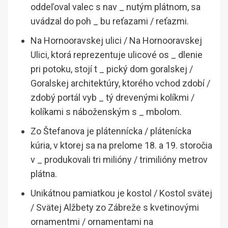
oddeľoval valec s nav _ nutým plátnom, sa
uvádzal do poh _ bu reťazami / reťazmi.
Na Hornooravskej ulici / Na Hornooravskej
Ulici, ktorá reprezentuje ulicové os _ dlenie
pri potoku, stojí t _ pický dom goralskej /
Goralskej architektúry, ktorého vchod zdobí /
zdobý portál vyb _ tý drevenými kolíkmi /
kolíkami s náboženským s _ mbolom.
Zo Štefanova je plátennícka / plátenícka
kúria, v ktorej sa na prelome 18. a 19. storočia
v _ produkovali tri milióny / trimilióny metrov
plátna.
Unikátnou pamiatkou je kostol / Kostol svätej
/ Svätej Alžbety zo Zábreže s kvetinovými
ornamentmi / ornamentami na