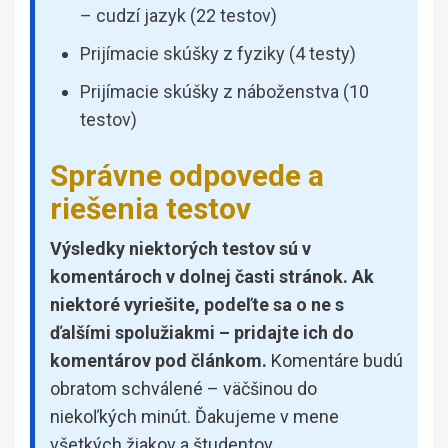
– cudzí jazyk (22 testov)
Prijímacie skúšky z fyziky (4 testy)
Prijímacie skúšky z náboženstva (10
testov)
Správne odpovede a
riešenia testov
Výsledky niektorých testov sú v
komentároch v dolnej časti stránok. Ak
niektoré vyriešite, podeľte sa o ne s
ďalšími spolužiakmi – pridajte ich do
komentárov pod článkom.
Komentáre budú
obratom schválené – väčšinou do
niekoľkých minút. Ďakujeme v mene
všetkých žiakov a študentov.