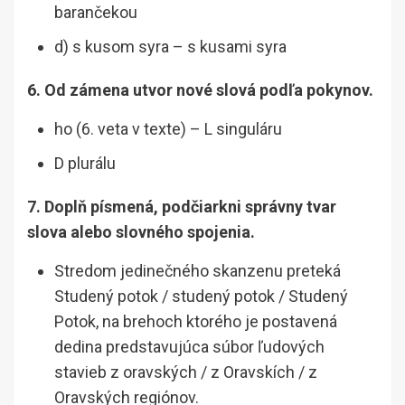
barančekou
d) s kusom syra – s kusami syra
6. Od zámena utvor nové slová podľa pokynov.
ho (6. veta v texte) – L singuláru
D plurálu
7. Doplň písmená, podčiarkni správny tvar
slova alebo slovného spojenia.
Stredom jedinečného skanzenu preteká
Studený potok / studený potok / Studený
Potok, na brehoch ktorého je postavená
dedina predstavujúca súbor ľudových
stavieb z oravských / z Oravskích / z
Oravských regiónov.