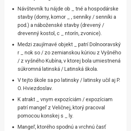
Návštevník tu nájde ob _ tné a hospodárske
stavby (domy, komor _ , senníky / senníki a
pod.) a náboženské stavby (drevený /
drevenný kostol, c _ ntorín, zvonice).
Medzi zaujímavé objekt _ patrí Dolnooravský
r _ nok so / zo zemianskou kúriou z Vyšného
/ z vyšného Kubína, v ktorej bola umiestnená
súkromná latinská / Latinská škola.
V tejto škole sa po latinsky / latinsky učil aj P.
O. Hviezdoslav.
K atrakt _ vnym expozíciám / expozíciam
patrí mangeľ z Veličnej, ktorý pracoval
pomocou konskej s _ ly.
Mangeľ, ktorého spodnú a vrchnú časť