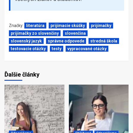
Značky:
literatúra
prijímacie skúšky
prijímačky
prijímačky zo slovenčiny
slovenčina
slovenský jazyk
správne odpovede
stredná škola
testovacie otázky
testy
vypracované otázky
Ďalšie články