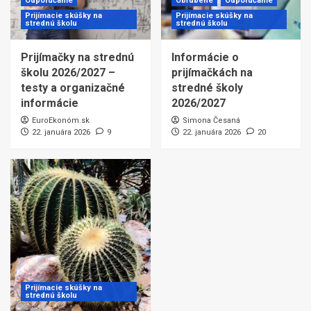
Odporúčame
Obľúbené
Odporúčame
Prijímacie skúšky na
Prijímacie skúšky na
strednú školu
strednú školu
Prijímačky na strednú
Informácie o
školu 2026/2027 –
prijímačkách na
testy a organizačné
stredné školy
informácie
2026/2027
EuroEkonóm.sk
Simona Česaná
22. januára 2026
9
22. januára 2026
20
Prijímacie skúšky na
strednú školu