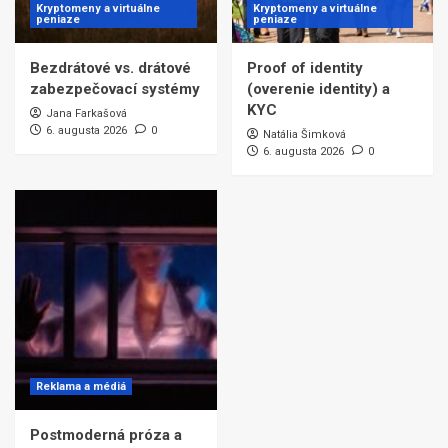
Kryptomeny a virtuálne
Kryptomeny a virtuálne
peniaze
peniaze
Bezdrátové vs. drátové
Proof of identity
zabezpečovací systémy
(overenie identity) a
KYC
Jana Farkašová
6. augusta 2026
0
Natália Šimková
6. augusta 2026
0
Reklama a médiá
Postmoderná próza a