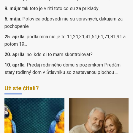
9. mája
:
tak toto je v riti toto co su za priklady
6. mája
:
Polovica odpovedi nie su spravnych, dakujem za
pochopenie
25. apríla
:
podla mna nie je to 11,21,31,41,51,61,71,81,91 a
potom 19...
20. apríla
:
no. kde si to mam skontrolovat?
10. apríla
:
Predaj rodinného domu s pozemkom Predám
starý rodinný dom v Štiavniku so zastavanou plochou ...
Už ste čítali?