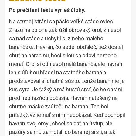
Po prečítaní textu vyrieš úlohy.
Na strmej stráni sa páslo veľké stádo oviec.
Zrazu na oblohe zakrúžil obrovský orol, zniesol
sa nad stádo a uchytil si z neho malého
barančeka. Havran, čo sedel obďaleč, tiež dostal
chuť na baraninu, hoci silou sa orlovi nemohol
merať. Orol si odniesol malé baranča, ale havran
len s úľubou hľadel na statného barana a
predstavoval si chutné sústo. Lenže baran nie je
kus syra. Je ťažký a má hustú srsť, čo ho chráni
pred nepriazňou počasia. Havran natešený na
chutné mäsko zaútočil na barana. Ten bol
priťažký, vzlietnuť s ním nedokázal. Keď pochopil
havran svoj omyl, chcel sa dať na ústup, ale
pazúry sa mu zamotali do baranej srsti, a tak