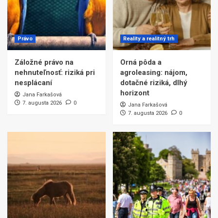
Právo
Reality a realitný trh
Záložné právo na
Orná pôda a
nehnuteľnosť: riziká pri
agroleasing: nájom,
nesplácaní
dotačné riziká, dlhý
horizont
Jana Farkašová
7. augusta 2026
0
Jana Farkašová
7. augusta 2026
0