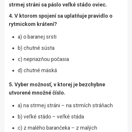
strmej stráni sa páslo veľké stádo oviec.
4. V ktorom spojení sa uplatňuje pravidlo o
rytmickom krátení?
a) o baranej srsti
b) chutné sústa
c) nepriazňou počasia
d) chutné mäská
5. Vyber možnosť, v ktorej je bezchybne
utvorené množné číslo.
a) na strmej stráni – na strmích stráňach
b) veľké stádo – veľké stáda
c) z malého barančeka – z malých