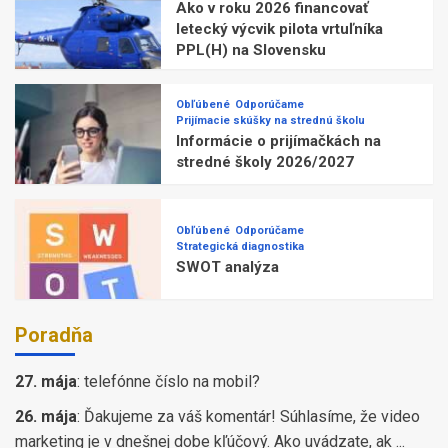
Ako v roku 2026 financovať
letecký výcvik pilota vrtuľníka
PPL(H) na Slovensku
Obľúbené
Odporúčame
Prijímacie skúšky na strednú školu
Informácie o prijímačkách na
stredné školy 2026/2027
Obľúbené
Odporúčame
Strategická diagnostika
SWOT analýza
Poradňa
27. mája
:
telefónne číslo na mobil?
26. mája
:
Ďakujeme za váš komentár! Súhlasíme, že video
marketing je v dnešnej dobe kľúčový. Ako uvádzate, ak ...