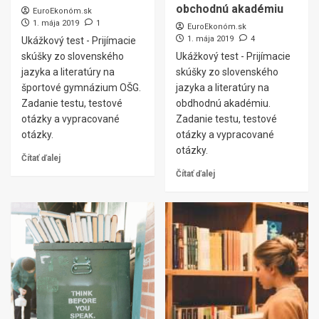
obchodnú akadémiu
EuroEkonóm.sk
1. mája 2019
1
EuroEkonóm.sk
1. mája 2019
4
Ukážkový test - Prijímacie
skúšky zo slovenského
Ukážkový test - Prijímacie
jazyka a literatúry na
skúšky zo slovenského
športové gymnázium OŠG.
jazyka a literatúry na
Zadanie testu, testové
obdhodnú akadémiu.
otázky a vypracované
Zadanie testu, testové
otázky.
otázky a vypracované
otázky.
Čítať ďalej
Čítať ďalej