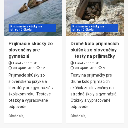
Prijímacie skúšky na
Prijímacie skúšky na
strednú školu
strednú školu
Prijímacie skúšky zo
Druhé kolo prijímacích
slovenčiny pre
skúšok zo slovenčiny
gymnáziá
– testy na prijímačky
EuroEkonóm.sk
EuroEkonóm.sk
30. apríla 2015
12
30. apríla 2015
9
Prijímacie skúšky zo
Testy na prijímačky pre
slovenského jazyka a
druhé kolo prijímacích
literatúry pre gymnáziá v
skúšok zo slovenčiny na
školskom roku. Testové
stredné školy a gymnáziá.
otázky a vypracované
Otázky a vypracované
odpovede.
odpovede.
Čítať ďalej
Čítať ďalej