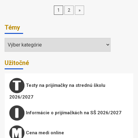
Stránkovanie
1
2
»
príspevkov
Témy
Témy
Užitočné
Testy na prijímačky na strednú školu
2026/2027
Informácie o prijímačkách na SŠ 2026/2027
Cena medi online