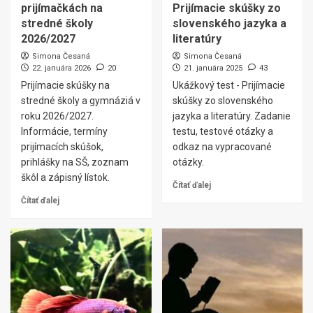
prijímačkách na
Prijímacie skúšky zo
stredné školy
slovenského jazyka a
2026/2027
literatúry
Simona Česaná
Simona Česaná
22. januára 2026
20
21. januára 2025
43
Prijímacie skúšky na
Ukážkový test - Prijímacie
stredné školy a gymnáziá v
skúšky zo slovenského
roku 2026/2027.
jazyka a literatúry. Zadanie
Informácie, termíny
testu, testové otázky a
prijímacích skúšok,
odkaz na vypracované
prihlášky na SŠ, zoznam
otázky.
škôl a zápisný lístok.
Čítať ďalej
Čítať ďalej