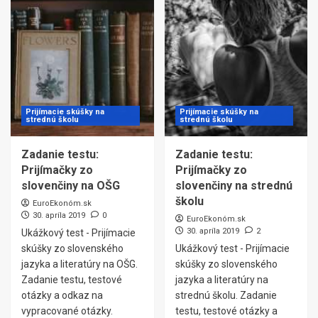
Prijímacie skúšky na
Prijímacie skúšky na
strednú školu
strednú školu
Zadanie testu:
Zadanie testu:
Prijímačky zo
Prijímačky zo
slovenčiny na OŠG
slovenčiny na strednú
školu
EuroEkonóm.sk
30. apríla 2019
0
EuroEkonóm.sk
30. apríla 2019
2
Ukážkový test - Prijímacie
skúšky zo slovenského
Ukážkový test - Prijímacie
jazyka a literatúry na OŠG.
skúšky zo slovenského
Zadanie testu, testové
jazyka a literatúry na
otázky a odkaz na
strednú školu. Zadanie
vypracované otázky.
testu, testové otázky a