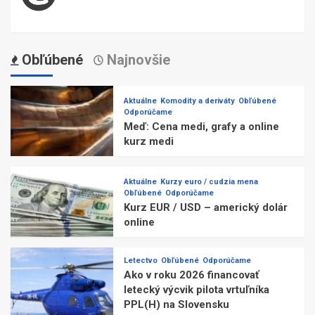
Obľúbené
Najnovšie
Aktuálne
Komodity a deriváty
Obľúbené
Odporúčame
Meď: Cena medi, grafy a online
kurz medi
Aktuálne
Kurzy euro / cudzia mena
Obľúbené
Odporúčame
Kurz EUR / USD – americký dolár
online
Letectvo
Obľúbené
Odporúčame
Ako v roku 2026 financovať
letecký výcvik pilota vrtuľníka
PPL(H) na Slovensku