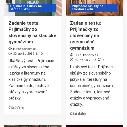
Prijímacie skúšky na
Prijímacie skúšky na
strednú školu
strednú školu
Zadanie testu:
Zadanie testu:
Prijímačky zo
Prijímačky zo
slovenčiny na klasické
slovenčiny na
gymnázium
osemročné
gymnázium
EuroEkonóm.sk
30. apríla 2019
0
EuroEkonóm.sk
30. apríla 2019
3
Ukážkový test - Prijímacie
skúšky zo slovenského
Ukážkový test - Prijímacie
jazyka a literatúry na
skúšky zo slovenského
klasické gymnázium.
jazyka a literatúry na
Zadanie testu, testové
osemročné gymnázium.
otázky a vypracované
Zadanie testu, testové
otázky.
otázky a vypracované
otázky.
Čítať ďalej
Čítať ďalej