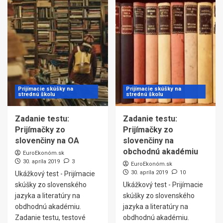
Prijímacie skúšky na
Prijímacie skúšky na
strednú školu
strednú školu
Zadanie testu:
Zadanie testu:
Prijímačky zo
Prijímačky zo
slovenčiny na OA
slovenčiny na
obchodnú akadémiu
EuroEkonóm.sk
30. apríla 2019
3
EuroEkonóm.sk
30. apríla 2019
10
Ukážkový test - Prijímacie
skúšky zo slovenského
Ukážkový test - Prijímacie
jazyka a literatúry na
skúšky zo slovenského
obdhodnú akadémiu.
jazyka a literatúry na
Zadanie testu, testové
obdhodnú akadémiu.