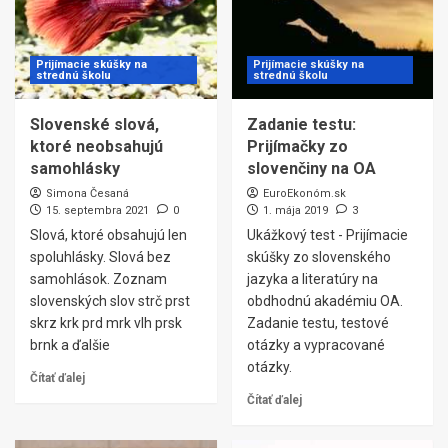
Prijímacie skúšky na
Prijímacie skúšky na
strednú školu
strednú školu
Slovenské slová,
Zadanie testu:
ktoré neobsahujú
Prijímačky zo
samohlásky
slovenčiny na OA
Simona Česaná
EuroEkonóm.sk
15. septembra 2021
0
1. mája 2019
3
Slová, ktoré obsahujú len
Ukážkový test - Prijímacie
spoluhlásky. Slová bez
skúšky zo slovenského
samohlások. Zoznam
jazyka a literatúry na
slovenských slov strč prst
obdhodnú akadémiu OA.
skrz krk prd mrk vlh prsk
Zadanie testu, testové
brnk a ďalšie
otázky a vypracované
otázky.
Čítať ďalej
Čítať ďalej