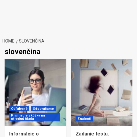
HOME
SLOVENČINA
slovenčina
Obľúbené
Odporúčame
Prijímacie skúšky na
strednú školu
Znalosti
Informácie o
Zadanie testu: