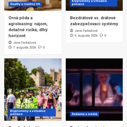
Kryptomeny a virtuálne
Reality a realitný trh
peniaze
Orná pôda a
Bezdrátové vs. drátové
agroleasing: nájom,
zabezpečovací systémy
dotačné riziká, dlhý
Jana Farkašová
horizont
6. augusta 2026
0
Jana Farkašová
7. augusta 2026
0
Kryptomeny a virtuálne
peniaze
Reklama a médiá