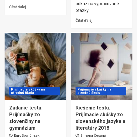
odkaz na vypracované
Čítať ďalej
otázky.
Čítať ďalej
Prijímacie skúšky na
Prijímacie skúšky na
strednú školu
strednú školu
Zadanie testu:
Riešenie testu:
Prijímačky zo
Prijímacie skúšky zo
slovenčiny na
slovenského jazyka a
gymnázium
literatúry 2018
EuroEkonóm.sk
Simona Česaná