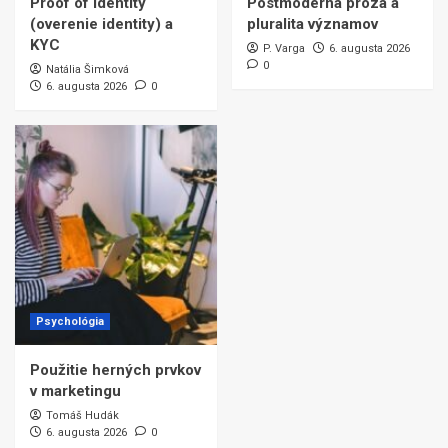
Proof of identity
Postmoderná próza a
(overenie identity) a
pluralita významov
KYC
P. Varga
6. augusta 2026
0
Natália Šimková
6. augusta 2026
0
Psychológia
Použitie herných prvkov
v marketingu
Tomáš Hudák
6. augusta 2026
0