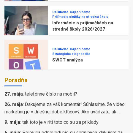
Obľúbené
Odporúčame
Prijímacie skúšky na strednú školu
Informácie o prijímačkách na
stredné školy 2026/2027
Obľúbené
Odporúčame
Strategická diagnostika
SWOT analýza
Poradňa
27. mája
:
telefónne číslo na mobil?
26. mája
:
Ďakujeme za váš komentár! Súhlasíme, že video
marketing je v dnešnej dobe kľúčový. Ako uvádzate, ak ...
9. mája
:
tak toto je v riti toto co su za priklady
6. mája
:
Polovica odpovedi nie su spravnych, dakujem za