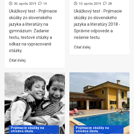
30. apríla 2019
14
10. apríla 2019
28
Ukážkový test - Prijímacie
Ukážkový test - Prijímacie
skúšky zo slovenského
skúšky zo slovenského
jazyka a literatúry na
jazyka a literatúry 2018 -
gymnázium. Zadanie
Správne odpovede a
testu, testové otázky a
riešenie testu.
odkaz na vypracované
Čítať ďalej
otázky.
Čítať ďalej
Prijímacie skúšky na
Prijímacie skúšky na
strednú školu
strednú školu