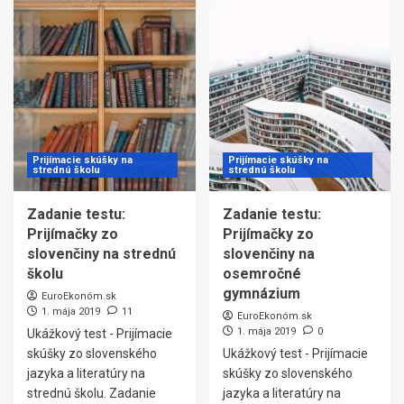
Prijímacie skúšky na
Prijímacie skúšky na
strednú školu
strednú školu
Zadanie testu:
Zadanie testu:
Prijímačky zo
Prijímačky zo
slovenčiny na strednú
slovenčiny na
školu
osemročné
gymnázium
EuroEkonóm.sk
1. mája 2019
11
EuroEkonóm.sk
1. mája 2019
0
Ukážkový test - Prijímacie
skúšky zo slovenského
Ukážkový test - Prijímacie
jazyka a literatúry na
skúšky zo slovenského
strednú školu. Zadanie
jazyka a literatúry na