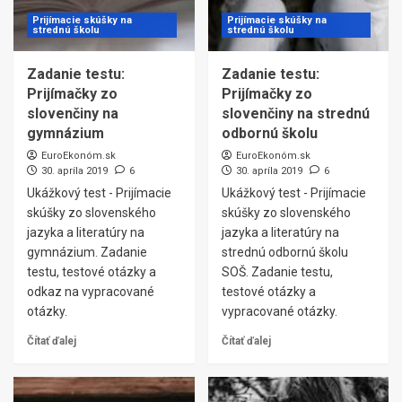
Prijímacie skúšky na
Prijímacie skúšky na
strednú školu
strednú školu
Zadanie testu:
Zadanie testu:
Prijímačky zo
Prijímačky zo
slovenčiny na
slovenčiny na strednú
gymnázium
odbornú školu
EuroEkonóm.sk
EuroEkonóm.sk
30. apríla 2019
6
30. apríla 2019
6
Ukážkový test - Prijímacie
Ukážkový test - Prijímacie
skúšky zo slovenského
skúšky zo slovenského
jazyka a literatúry na
jazyka a literatúry na
gymnázium. Zadanie
strednú odbornú školu
testu, testové otázky a
SOŠ. Zadanie testu,
odkaz na vypracované
testové otázky a
otázky.
vypracované otázky.
Čítať ďalej
Čítať ďalej