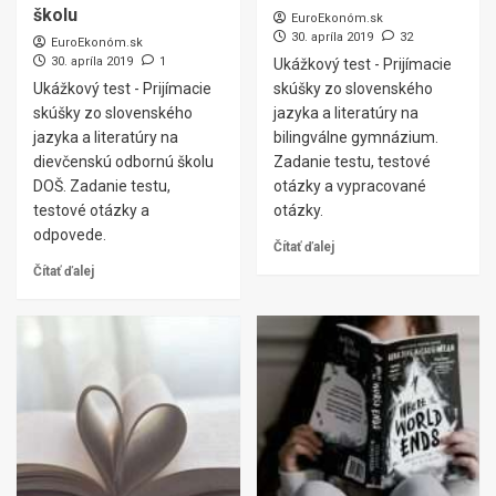
školu
EuroEkonóm.sk
30. apríla 2019
32
EuroEkonóm.sk
30. apríla 2019
1
Ukážkový test - Prijímacie
Ukážkový test - Prijímacie
skúšky zo slovenského
skúšky zo slovenského
jazyka a literatúry na
jazyka a literatúry na
bilingválne gymnázium.
dievčenskú odbornú školu
Zadanie testu, testové
DOŠ. Zadanie testu,
otázky a vypracované
testové otázky a
otázky.
odpovede.
Čítať ďalej
Čítať ďalej