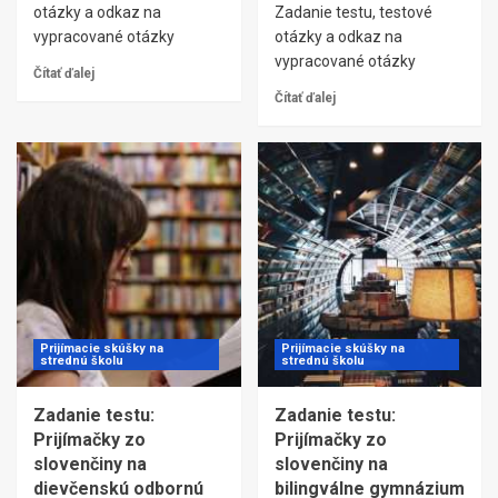
otázky a odkaz na
Zadanie testu, testové
vypracované otázky
otázky a odkaz na
vypracované otázky
Čítať ďalej
Čítať ďalej
Prijímacie skúšky na
Prijímacie skúšky na
strednú školu
strednú školu
Zadanie testu:
Zadanie testu:
Prijímačky zo
Prijímačky zo
slovenčiny na
slovenčiny na
dievčenskú odbornú
bilingválne gymnázium