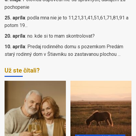
pochopenie
25. apríla
:
podla mna nie je to 11,21,31,41,51,61,71,81,91 a
potom 19...
20. apríla
:
no. kde si to mam skontrolovat?
10. apríla
:
Predaj rodinného domu s pozemkom Predám
starý rodinný dom v Štiavniku so zastavanou plochou ...
Už ste čítali?