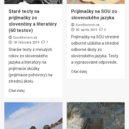
Staré testy na
Prijímačky na SOU zo
prijímačky zo
slovenského jazyka
slovenčiny a literatúry
EuroEkonóm.sk
(60 testov)
30. apríla 2015
5
Prijímačky na SOU stredné
EuroEkonóm.sk
18. februára 2019
7
odborné učilištia a stredné
Staršie testy z minulých
odborné školy zo
rokov zo slovenského
slovenského jazyka. Testy
jazyka a literatúry na
a vypracované odpovede.
prijímacie skúšky
Čítať ďalej
(prijímacie pohovory) na
strednú školu.
Čítať ďalej