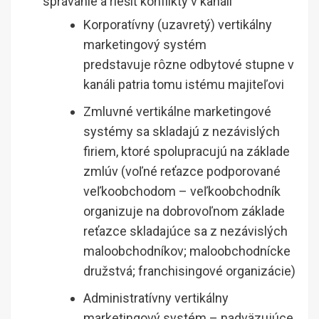
správanie a riešiť konflikty v kanáli
Korporatívny (uzavretý) vertikálny
marketingový systém
predstavuje rôzne odbytové stupne v
kanáli patria tomu istému majiteľovi
Zmluvné vertikálne marketingové
systémy sa skladajú z nezávislých
firiem, ktoré spolupracujú na základe
zmlúv (voľné reťazce podporované
veľkoobchodom – veľkoobchodník
organizuje na dobrovoľnom základe
reťazce skladajúce sa z nezávislých
maloobchodníkov; maloobchodnícke
družstvá; franchisingové organizácie)
Administratívny vertikálny
marketingový systém – nadväzujúce