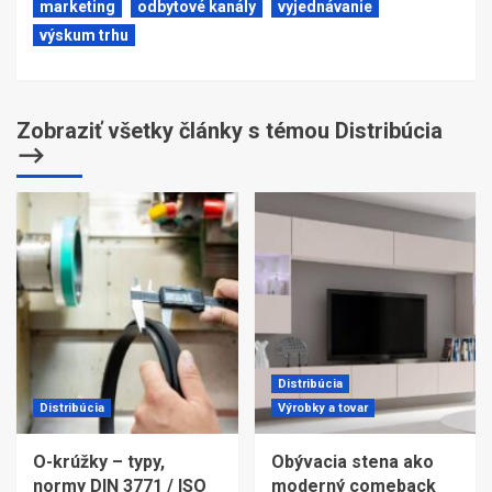
marketing
odbytové kanály
vyjednávanie
výskum trhu
Zobraziť všetky články s témou Distribúcia
⟶
Distribúcia
Distribúcia
Výrobky a tovar
O-krúžky – typy,
Obývacia stena ako
normy DIN 3771 / ISO
moderný comeback