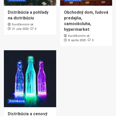
Distribúcia a pohľady
Obchodný dom, ľudová
na distribúciu
predajňa,
samoobsluha,
EuroEkonóm.sk
hypermarket
21. júla 2020
0
EuroEkonóm.sk
8. apríla 2020
0
Distribúcia
Distribúcia a cenový