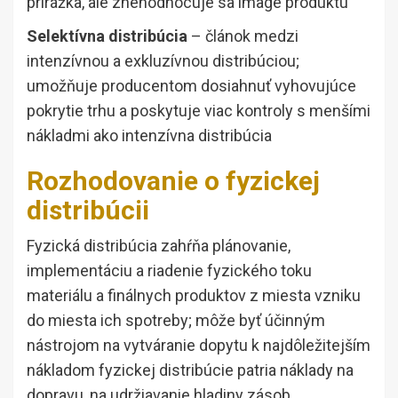
prirážka, ale znehodnocuje sa image produktu
Selektívna distribúcia
– článok medzi
intenzívnou a exkluzívnou distribúciou;
umožňuje producentom dosiahnuť vyhovujúce
pokrytie trhu a poskytuje viac kontroly s menšími
nákladmi ako intenzívna distribúcia
Rozhodovanie o fyzickej
distribúcii
Fyzická distribúcia zahŕňa plánovanie,
implementáciu a riadenie fyzického toku
materiálu a finálnych produktov z miesta vzniku
do miesta ich spotreby; môže byť účinným
nástrojom na vytváranie dopytu k najdôležitejším
nákladom fyzickej distribúcie patria náklady na
dopravu, na udržiavanie hladiny zásob,