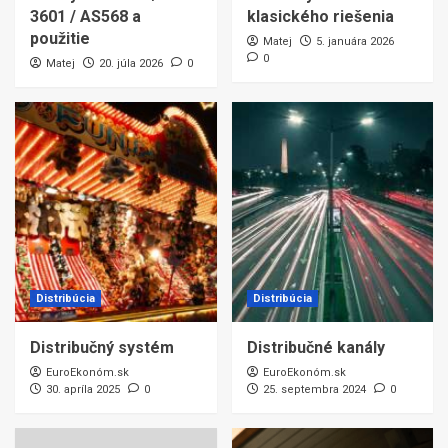
3601 / AS568 a
klasického riešenia
použitie
Matej
5. januára 2026
0
Matej
20. júla 2026
0
Distribúcia
Distribúcia
Distribučný systém
Distribučné kanály
EuroEkonóm.sk
EuroEkonóm.sk
30. apríla 2025
0
25. septembra 2024
0