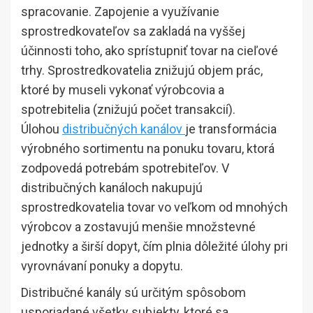
spracovanie. Zapojenie a využívanie
sprostredkovateľov sa zakladá na vyššej
účinnosti toho, ako sprístupniť tovar na cieľové
trhy. Sprostredkovatelia znižujú objem prác,
ktoré by museli vykonať výrobcovia a
spotrebitelia (znižujú počet transakcií).
Úlohou
distribučných kanálov
je transformácia
výrobného sortimentu na ponuku tovaru, ktorá
zodpovedá potrebám spotrebiteľov. V
distribučných kanáloch nakupujú
sprostredkovatelia tovar vo veľkom od mnohých
výrobcov a zostavujú menšie množstevné
jednotky a širší dopyt, čím plnia dôležité úlohy pri
vyrovnávaní ponuky a dopytu.
Distribučné kanály sú určitým spôsobom
usporiadané všetky subjekty, ktoré sa