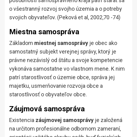
pôsobnosti samosprávneho kraja patrí starať sa
o všestranný rozvoj svojho územia a o potreby
svojich obyvateľov. (Peková et al, 2002,70 -74)
Miestna samospráva
Základom
miestnej samosprávy
je obec ako
samostatný subjekt verejnej správy, ktorý je
právne nezávislý od štátu a svoje kompetencie
vykonáva samostatne vo vlastnom mene. K nim
patrí starostlivosť o územie obce, správa jej
majetku, usmerňovanie rozvoja obce a
starostlivosť o obyvateľov obce.
Záujmová samospráva
Existencia
záujmovej samosprávy
je založená
na určitom profesionálne odbornom zameraní,