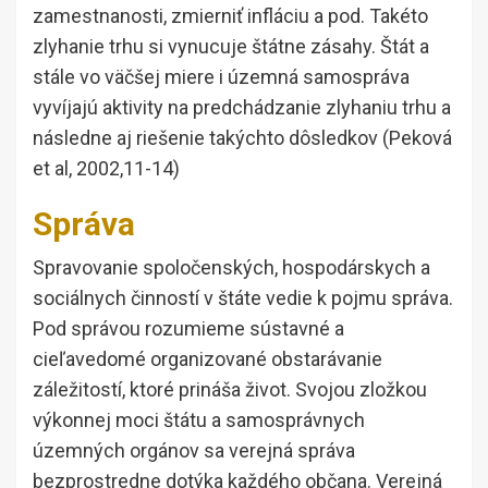
zamestnanosti, zmierniť infláciu a pod. Takéto
zlyhanie trhu si vynucuje štátne zásahy. Štát a
stále vo väčšej miere i územná samospráva
vyvíjajú aktivity na predchádzanie zlyhaniu trhu a
následne aj riešenie takýchto dôsledkov (Peková
et al, 2002,11-14)
Správa
Spravovanie spoločenských, hospodárskych a
sociálnych činností v štáte vedie k pojmu správa.
Pod správou rozumieme sústavné a
cieľavedomé organizované obstarávanie
záležitostí, ktoré prináša život. Svojou zložkou
výkonnej moci štátu a samosprávnych
územných orgánov sa verejná správa
bezprostredne dotýka každého občana. Verejná