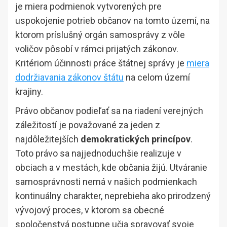
je miera podmienok vytvorených pre
uspokojenie potrieb občanov na tomto území, na
ktorom príslušný orgán samosprávy z vôle
voličov pôsobí v rámci prijatých zákonov.
Kritériom účinnosti práce štátnej správy je
miera
dodržiavania zákonov štátu
na celom území
krajiny.
Právo občanov podieľať sa na riadení verejných
záležitostí je považované za jeden z
najdôležitejších
demokratických princípov
.
Toto právo sa najjednoduchšie realizuje v
obciach a v mestách, kde občania žijú. Utváranie
samosprávnosti nemá v našich podmienkach
kontinuálny charakter, neprebieha ako prirodzený
vývojový proces, v ktorom sa obecné
spoločenstvá postupne učia spravovať svoje