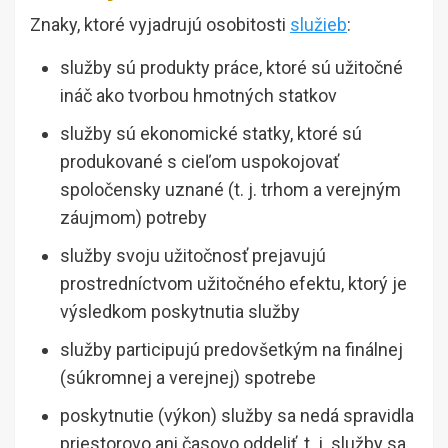
Znaky, ktoré vyjadrujú osobitosti
služieb
:
služby sú produkty práce, ktoré sú užitočné
ináč ako tvorbou hmotných statkov
služby sú ekonomické statky, ktoré sú
produkované s cieľom uspokojovať
spoločensky uznané (t. j. trhom a verejným
záujmom) potreby
služby svoju užitočnosť prejavujú
prostredníctvom užitočného efektu, ktorý je
výsledkom poskytnutia služby
služby participujú predovšetkým na finálnej
(súkromnej a verejnej) spotrebe
poskytnutie (výkon) služby sa nedá spravidla
priestorovo ani časovo oddeliť, t. j. služby sa