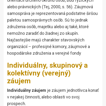
orientácii určitého okruhu osôb, buď fyzických
alebo právnických (Tej, 2000, s. 56). Záujmová
samospráva je reprezentovaná podstatne širšou
paletou samosprávnych osôb. Sú to jednak
združenia osôb, majetku alebo aj také, ktoré
nemožno zaradiť do žiadnej zo skupín.
Najčastejšie majú charakter stavovských
organizácií – profesijné komory, záujmové a
hospodárske združenia a verejné fondy
Individuálny, skupinový a
kolektívny (verejný)
záujem
Individuálny záujem
je záujem jednotlivca konať
v nejakej činnosti, alebo oblasti vo svoj
prospech.