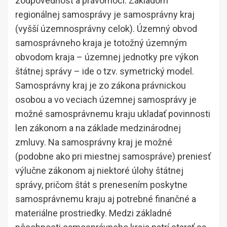
zodpovednosť a právomoci. Základom
regionálnej samosprávy je samosprávny kraj
(vyšší územnosprávny celok). Územný obvod
samosprávneho kraja je totožný územným
obvodom kraja – územnej jednotky pre výkon
štátnej správy – ide o tzv. symetrický model.
Samosprávny kraj je zo zákona právnickou
osobou a vo veciach územnej samosprávy je
možné samosprávnemu kraju ukladať povinnosti
len zákonom a na základe medzinárodnej
zmluvy. Na samosprávny kraj je možné
(podobne ako pri miestnej samospráve) preniesť
výlučne zákonom aj niektoré úlohy štátnej
správy, pričom štát s prenesením poskytne
samosprávnemu kraju aj potrebné finančné a
materiálne prostriedky. Medzi základné