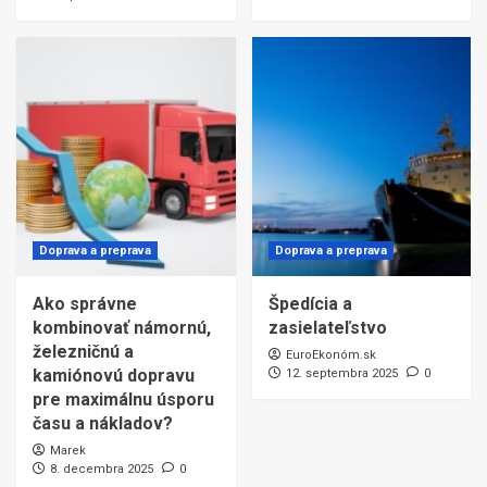
Doprava a preprava
Doprava a preprava
Ako správne
Špedícia a
kombinovať námornú,
zasielateľstvo
železničnú a
EuroEkonóm.sk
kamiónovú dopravu
12. septembra 2025
0
pre maximálnu úsporu
času a nákladov?
Marek
8. decembra 2025
0