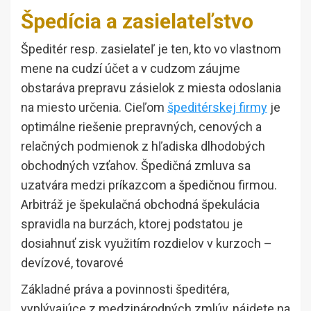
Špedícia a zasielateľstvo
Špeditér resp. zasielateľ je ten, kto vo vlastnom
mene na cudzí účet a v cudzom záujme
obstaráva prepravu zásielok z miesta odoslania
na miesto určenia. Cieľom
špeditérskej firmy
je
optimálne riešenie prepravných, cenových a
relačných podmienok z hľadiska dlhodobých
obchodných vzťahov. Špedičná zmluva sa
uzatvára medzi príkazcom a špedičnou firmou.
Arbitráž je špekulačná obchodná špekulácia
spravidla na burzách, ktorej podstatou je
dosiahnuť zisk využitím rozdielov v kurzoch –
devízové, tovarové
Základné práva a povinnosti špeditéra,
vyplývajúce z medzinárodných zmlúv, nájdete na