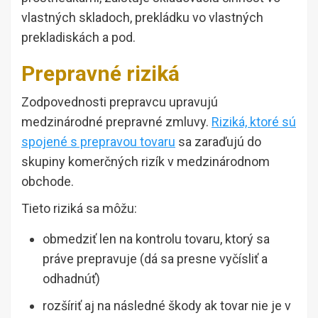
vlastných skladoch, prekládku vo vlastných
prekladiskách a pod.
Prepravné riziká
Zodpovednosti prepravcu upravujú
medzinárodné prepravné zmluvy.
Riziká, ktoré sú
spojené s prepravou tovaru
sa zaraďujú do
skupiny komerčných rizík v medzinárodnom
obchode.
Tieto riziká sa môžu:
obmedziť len na kontrolu tovaru, ktorý sa
práve prepravuje (dá sa presne vyčísliť a
odhadnúť)
rozšíriť aj na následné škody ak tovar nie je v