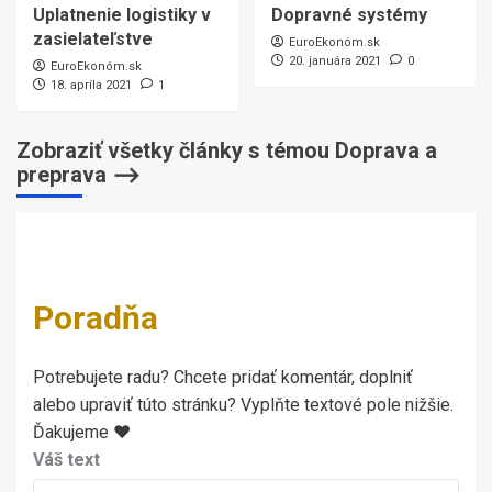
Uplatnenie logistiky v
Dopravné systémy
zasielateľstve
EuroEkonóm.sk
20. januára 2021
0
EuroEkonóm.sk
18. apríla 2021
1
Zobraziť všetky články s témou Doprava a
preprava ⟶
Poradňa
Potrebujete radu? Chcete pridať komentár, doplniť
alebo upraviť túto stránku? Vyplňte textové pole nižšie.
Ďakujeme ♥
Váš text