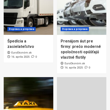
Doprava a preprava
Doprava a preprava
Špedícia a
Prenájom áut pre
zasielateľstvo
firmy: prečo moderné
spoločnosti opúšťajú
EuroEkonóm.sk
vlastné flotily
16. apríla 2025
0
EuroEkonóm.sk
16. apríla 2025
0