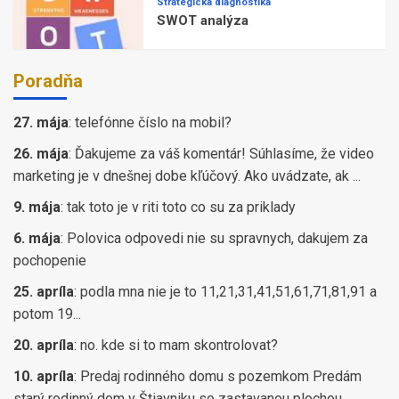
Strategická diagnostika
SWOT analýza
Poradňa
27. mája
:
telefónne číslo na mobil?
26. mája
:
Ďakujeme za váš komentár! Súhlasíme, že video
marketing je v dnešnej dobe kľúčový. Ako uvádzate, ak ...
9. mája
:
tak toto je v riti toto co su za priklady
6. mája
:
Polovica odpovedi nie su spravnych, dakujem za
pochopenie
25. apríla
:
podla mna nie je to 11,21,31,41,51,61,71,81,91 a
potom 19...
20. apríla
:
no. kde si to mam skontrolovat?
10. apríla
:
Predaj rodinného domu s pozemkom Predám
starý rodinný dom v Štiavniku so zastavanou plochou ...