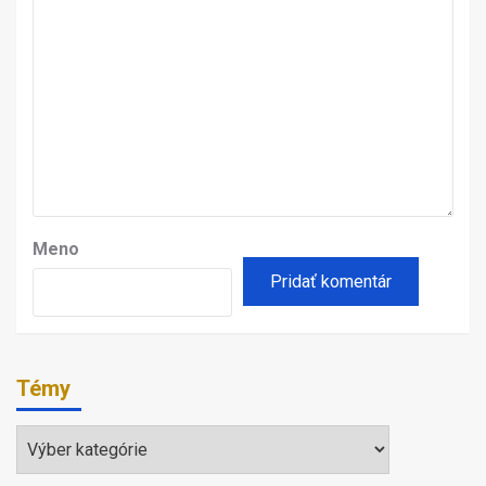
Meno
Témy
Témy