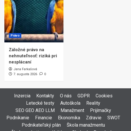
Právo
Záložné právo na
nehnuteľnosť: riziká pri
nesplácaní
Jana Farkašová
7. augusta 2026
0
Inzercia
Kontakty
O nás
GDPR
Cookies
Letecké testy
Autoškola
Reality
SEO GEO AEO LLM
Manažment
Prijímačky
Podnikanie
Financie
Ekonomika
Zdravie
SWOT
Podnikateľský plán
Škola manažmentu