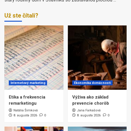
Už ste čítali?
Internetový marketing
Ekonomika domácnosti
Etika a frekvencia
Výživa ako základ
remarketingu
prevencie chorôb
Natália Šimková
Jana Farkašová
8. augusta 2026
0
8. augusta 2026
0