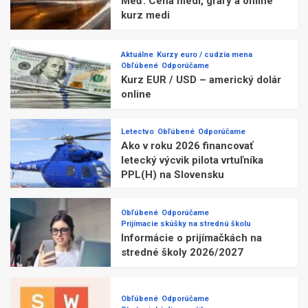
Meď: Cena medi, grafy a online
kurz medi
Aktuálne
Kurzy euro / cudzia mena
Obľúbené
Odporúčame
Kurz EUR / USD – americký dolár
online
Letectvo
Obľúbené
Odporúčame
Ako v roku 2026 financovať
letecký výcvik pilota vrtuľníka
PPL(H) na Slovensku
Obľúbené
Odporúčame
Prijímacie skúšky na strednú školu
Informácie o prijímačkách na
stredné školy 2026/2027
Obľúbené
Odporúčame