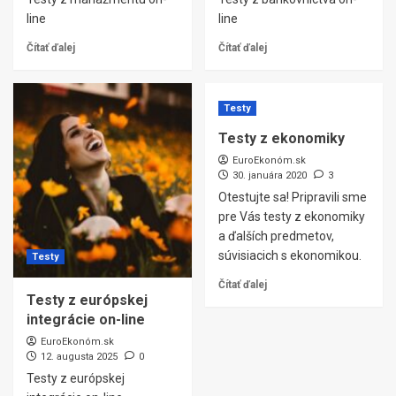
line
line
Čítať ďalej
Čítať ďalej
Testy
Testy z ekonomiky
EuroEkonóm.sk
30. januára 2020
3
Otestujte sa! Pripravili sme
pre Vás testy z ekonomiky
a ďalších predmetov,
súvisiacich s ekonomikou.
Testy
Čítať ďalej
Testy z európskej
integrácie on-line
EuroEkonóm.sk
12. augusta 2025
0
Testy z európskej