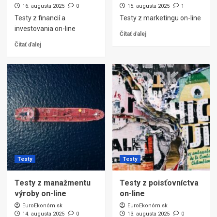
16. augusta 2025
0
15. augusta 2025
1
Testy z financií a
Testy z marketingu on-line
investovania on-line
Čítať ďalej
Čítať ďalej
Testy
Testy
Testy z manažmentu
Testy z poisťovníctva
výroby on-line
on-line
EuroEkonóm.sk
EuroEkonóm.sk
14. augusta 2025
0
13. augusta 2025
0