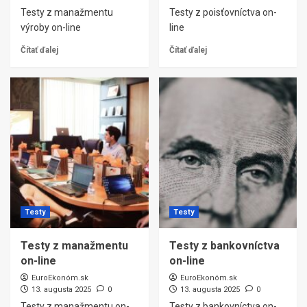
Testy z manažmentu
Testy z poisťovníctva on-
výroby on-line
line
Čítať ďalej
Čítať ďalej
Testy
Testy
Testy z manažmentu
Testy z bankovníctva
on-line
on-line
EuroEkonóm.sk
EuroEkonóm.sk
13. augusta 2025
0
13. augusta 2025
0
Testy z manažmentu on-
Testy z bankovníctva on-