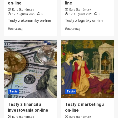
on-line
line
EuroEkonóm.sk
EuroEkonóm.sk
17. augusta 2025
6
17. augusta 2025
0
Testy z ekonomiky on-line
Testy z logistiky on-line
Čítať ďalej
Čítať ďalej
Testy
Testy
Testy z financií a
Testy z marketingu
investovania on-line
on-line
EuroEkonóm.sk
EuroEkonóm.sk