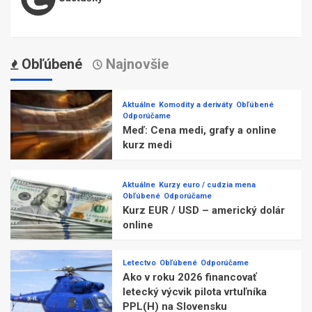
Obľúbené
Najnovšie
Aktuálne
Komodity a deriváty
Obľúbené
Odporúčame
Meď: Cena medi, grafy a online
kurz medi
Aktuálne
Kurzy euro / cudzia mena
Obľúbené
Odporúčame
Kurz EUR / USD – americký dolár
online
Letectvo
Obľúbené
Odporúčame
Ako v roku 2026 financovať
letecký výcvik pilota vrtuľníka
PPL(H) na Slovensku