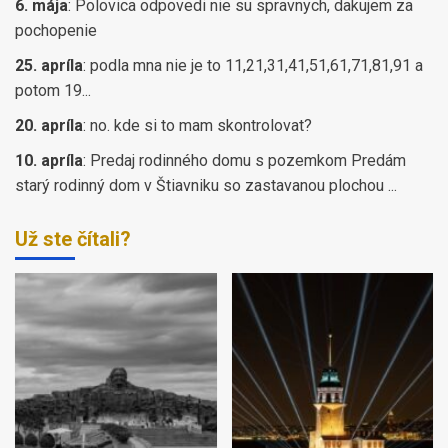
6. mája
:
Polovica odpovedi nie su spravnych, dakujem za
pochopenie
25. apríla
:
podla mna nie je to 11,21,31,41,51,61,71,81,91 a
potom 19...
20. apríla
:
no. kde si to mam skontrolovat?
10. apríla
:
Predaj rodinného domu s pozemkom Predám
starý rodinný dom v Štiavniku so zastavanou plochou ...
Už ste čítali?