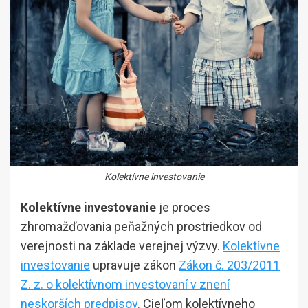
Kolektívne investovanie
Kolektívne investovanie
je proces
zhromažďovania peňažných prostriedkov od
verejnosti na základe verejnej výzvy.
Kolektívne
investovanie
upravuje zákon
Zákon č. 203/2011
Z. z. o kolektívnom investovaní v znení
neskorších predpisov
. Cieľom kolektívneho