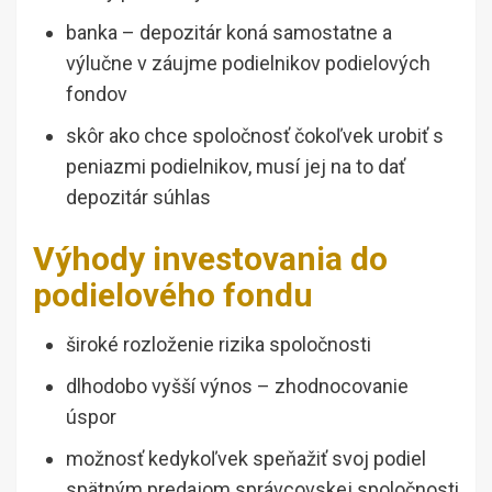
banka – depozitár koná samostatne a
výlučne v záujme podielnikov podielových
fondov
skôr ako chce spoločnosť čokoľvek urobiť s
peniazmi podielnikov, musí jej na to dať
depozitár súhlas
Výhody investovania do
podielového fondu
široké rozloženie rizika spoločnosti
dlhodobo vyšší výnos – zhodnocovanie
úspor
možnosť kedykoľvek speňažiť svoj podiel
spätným predajom správcovskej spoločnosti