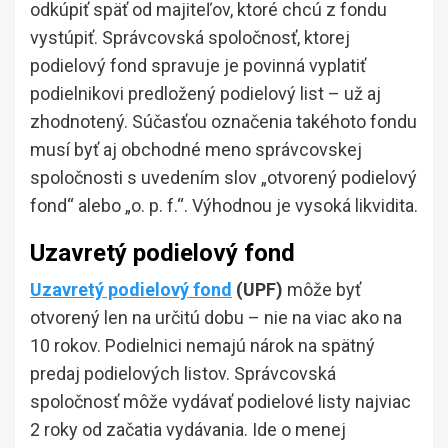
odkúpiť späť od majiteľov, ktoré chcú z fondu
vystúpiť. Správcovská spoločnosť, ktorej
podielový fond spravuje je povinná vyplatiť
podielnikovi predložený podielový list – už aj
zhodnotený. Súčasťou označenia takéhoto fondu
musí byť aj obchodné meno správcovskej
spoločnosti s uvedením slov „otvorený podielový
fond“ alebo „o. p. f.“. Výhodnou je vysoká likvidita.
Uzavretý podielový fond
Uzavretý podielový fond
(UPF)
môže byť
otvorený len na určitú dobu – nie na viac ako na
10 rokov. Podielnici nemajú nárok na spätný
predaj podielových listov. Správcovská
spoločnosť môže vydávať podielové listy najviac
2 roky od začatia vydávania. Ide o menej