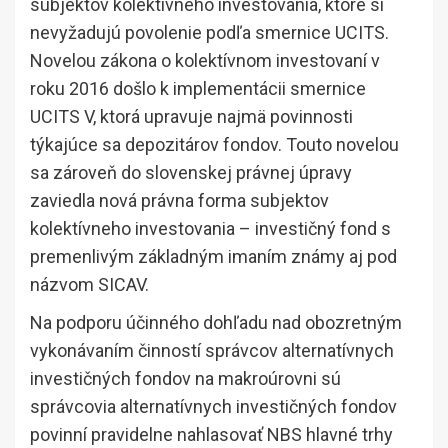
subjektov kolektívneho investovania, ktoré si
nevyžadujú povolenie podľa smernice UCITS.
Novelou zákona o kolektívnom investovaní v
roku 2016 došlo k implementácii smernice
UCITS V, ktorá upravuje najmä povinnosti
týkajúce sa depozitárov fondov. Touto novelou
sa zároveň do slovenskej právnej úpravy
zaviedla nová právna forma subjektov
kolektívneho investovania – investičný fond s
premenlivým základným imaním známy aj pod
názvom SICAV.
Na podporu účinného dohľadu nad obozretným
vykonávaním činností správcov alternatívnych
investičných fondov na makroúrovni sú
správcovia alternatívnych investičných fondov
povinní pravidelne nahlasovať NBS hlavné trhy