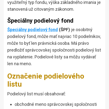
využiteľný typ fondu, výška základného imania je
stanovená už citovaným zákonom.
Špeciálny podielový fond
Špeciálny podielový fond
(ŠPF)
je osobitný
podielový fond, môže mať najviac 10 podielnikov,
môže to byť len právnická osoba. Má právo
predložiť správcovskej spoločnosti podielový list
na vyplatenie. Podielové listy sa môžu vydávať
len na meno.
Označenie podielového
listu
Podielový list musí obsahovať:
obchodné meno správcovskej spoločnosti