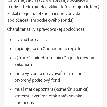
tohto majetku vytvára a spravuje podielové
fondy – teda majetok vkladateľov (majetok, ktorý
získal nie je majetkom ani správcovskej
spoločnosti ani podielového fondu).
Charakteristiky správcovskej spoločnosti:
právna forma a. s.
zapisuje sa do Obchodného registra
výška základného imania (ZI) je stanovená
zákonom
musí vytvoriť a spravovať minimálne 1
otvorený podielový fond
musí mať depozitára (komerčnú banku),
ktorému zverí majetok správcovskej
spoločnosti.