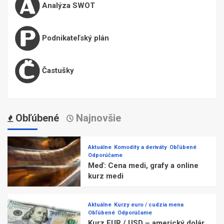
Analýza SWOT
Podnikateľský plán
Častušky
Obľúbené
Najnovšie
Aktuálne
Komodity a deriváty
Obľúbené
Odporúčame
Meď: Cena medi, grafy a online
kurz medi
Aktuálne
Kurzy euro / cudzia mena
Obľúbené
Odporúčame
Kurz EUR / USD – americký dolár