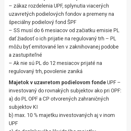
– zákaz rozdelenia UPF, splynutia viacerých
uzavretých podielových fondov a premeny na
špeciálny podielový fond ŠPF
– SS musí do 6 mesiacov od začiatku emisie PL
dať žiadosť o ich prijatie na regulovaný trh – PL
môžu byť emitované len v zaknihovanej podobe
a zastupiteľné
– Ak nie sú PL do 12 mesiacov prijaté na
regulovaný trh, povolenie zaniká
Majetok v uzavretom podielovom fonde
UPF –
investovaný do rovnakých subjektov ako pri OPF:
a) do PL OPF a CP otvorených zahraničných
subjektov KI
b) max. 10 % majetku investovaných aj v inom
UPF