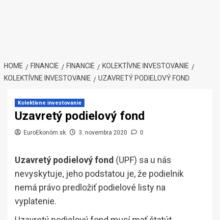
HOME
FINANCIE
FINANCIE
KOLEKTÍVNE INVESTOVANIE
KOLEKTÍVNE INVESTOVANIE
UZAVRETÝ PODIELOVÝ FOND
Kolektívne investovanie
Uzavretý podielový fond
EuroEkonóm.sk
3. novembra 2020
0
Uzavretý podielový fond
(UPF) sa u nás
nevyskytuje, jeho podstatou je, že podielnik
nemá právo predložiť podielové listy na
vyplatenie.
Uzavretý podielový fond musí mať štatút,