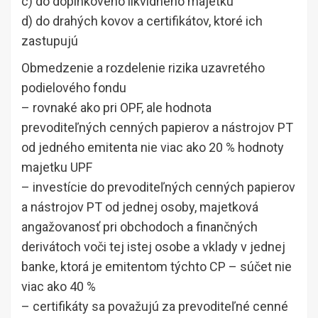
c) do doplnkového likvidného majetku
d) do drahých kovov a certifikátov, ktoré ich
zastupujú
Obmedzenie a rozdelenie rizika uzavretého
podielového fondu
– rovnaké ako pri OPF, ale hodnota
prevoditeľných cenných papierov a nástrojov PT
od jedného emitenta nie viac ako 20 % hodnoty
majetku UPF
– investície do prevoditeľných cenných papierov
a nástrojov PT od jednej osoby, majetková
angažovanosť pri obchodoch a finančných
derivátoch voči tej istej osobe a vklady v jednej
banke, ktorá je emitentom týchto CP – súčet nie
viac ako 40 %
– certifikáty sa považujú za prevoditeľné cenné