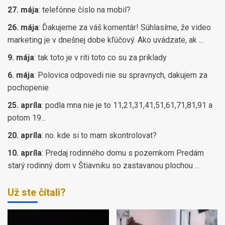
27. mája
:
telefónne číslo na mobil?
26. mája
:
Ďakujeme za váš komentár! Súhlasíme, že video
marketing je v dnešnej dobe kľúčový. Ako uvádzate, ak ...
9. mája
:
tak toto je v riti toto co su za priklady
6. mája
:
Polovica odpovedi nie su spravnych, dakujem za
pochopenie
25. apríla
:
podla mna nie je to 11,21,31,41,51,61,71,81,91 a
potom 19...
20. apríla
:
no. kde si to mam skontrolovat?
10. apríla
:
Predaj rodinného domu s pozemkom Predám
starý rodinný dom v Štiavniku so zastavanou plochou ...
Už ste čítali?