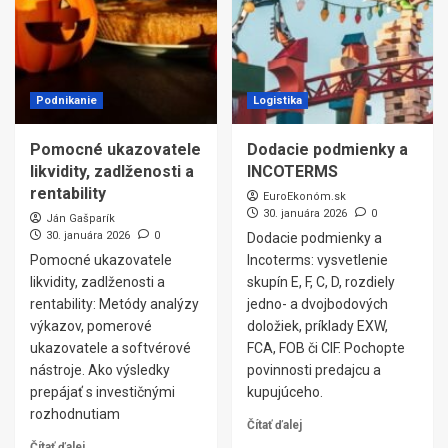
Podnikanie
Logistika
Pomocné ukazovatele
Dodacie podmienky a
likvidity, zadlženosti a
INCOTERMS
rentability
EuroEkonóm.sk
30. januára 2026
0
Ján Gašparík
30. januára 2026
0
Dodacie podmienky a
Pomocné ukazovatele
Incoterms: vysvetlenie
likvidity, zadlženosti a
skupín E, F, C, D, rozdiely
rentability: Metódy analýzy
jedno- a dvojbodových
výkazov, pomerové
doložiek, príklady EXW,
ukazovatele a softvérové
FCA, FOB či CIF. Pochopte
nástroje. Ako výsledky
povinnosti predajcu a
prepájať s investičnými
kupujúceho.
rozhodnutiam
Čítať ďalej
Čítať ďalej