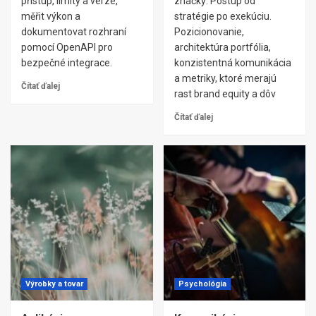
přístup, limity a verze,
značky: Postup od
měřit výkon a
stratégie po exekúciu.
dokumentovat rozhraní
Pozicionovanie,
pomocí OpenAPI pro
architektúra portfólia,
bezpečné integrace.
konzistentná komunikácia
a metriky, ktoré merajú
Čítať ďalej
rast brand equity a dôv
Čítať ďalej
Výrobky a tovar
Psychológia