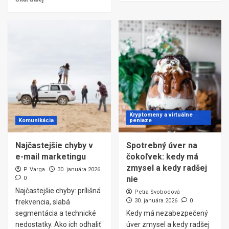
Kryptomeny a virtuálne
Komunikácia
peniaze
Najčastejšie chyby v
Spotrebný úver na
e-mail marketingu
čokoľvek: kedy má
zmysel a kedy radšej
P. Varga
30. januára 2026
nie
0
Najčastejšie chyby: prílišná
Petra Svobodová
30. januára 2026
0
frekvencia, slabá
segmentácia a technické
Kedy má nezabezpečený
nedostatky. Ako ich odhaliť
úver zmysel a kedy radšej