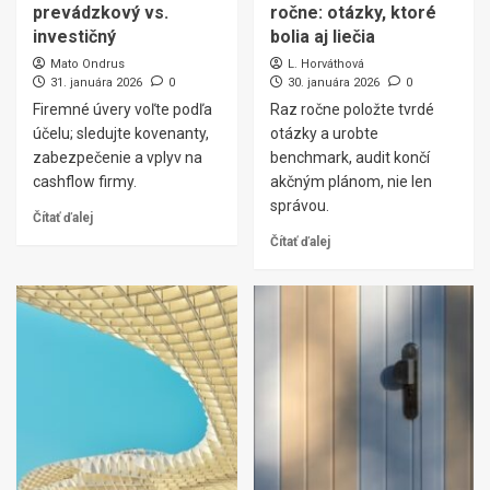
prevádzkový vs.
ročne: otázky, ktoré
investičný
bolia aj liečia
Mato Ondrus
L. Horváthová
31. januára 2026
0
30. januára 2026
0
Firemné úvery voľte podľa
Raz ročne položte tvrdé
účelu; sledujte kovenanty,
otázky a urobte
zabezpečenie a vplyv na
benchmark, audit končí
cashflow firmy.
akčným plánom, nie len
správou.
Čítať ďalej
Čítať ďalej