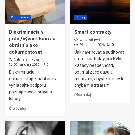
Podnikanie
Burzy
Diskriminácia v
Smart kontrakty
práci/bývaní: kam sa
L. Horváthová
obrátiť a ako
29. januára 2026
0
dokumentovať
Jak navrhovat a auditovat
smart kontrakty pro EVM.
Natália Šimková
30. januára 2026
0
Zásady bezpečnosti,
Diskrimináciu
optimalizace gasu a
dokumentujte, nahláste a
testování, abyste předešli
vyhľadajte podporu,
chybám a ztrátám.
poznajte svoje práva a
Čítať ďalej
lehoty.
Čítať ďalej