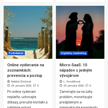
Podnikanie
Digitálny marketing
Online vydieranie na
Micro-SaaS: 10
zoznamkách:
nápadov s jedným
prevencia a postup
vývojárom
Natália Šimková
L. Horváthová
29. januára 2026
0
29. januára 2026
0
Pri online vydieraní
Zamerajte sa na úzky
neplaťte, uchovajte
problém, monetizujte
dôkazy, prerušte kontakt a
predplatným a
nahláste prípad
minimalizujte komplexitu.