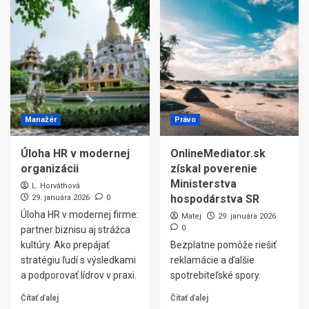
Manažér
Právo
Úloha HR v modernej
OnlineMediator.sk
organizácii
získal poverenie
Ministerstva
L. Horváthová
hospodárstva SR
29. januára 2026
0
Úloha HR v modernej firme:
Matej
29. januára 2026
0
partner biznisu aj strážca
kultúry. Ako prepájať
Bezplatne pomôže riešiť
stratégiu ľudí s výsledkami
reklamácie a ďalšie
a podporovať lídrov v praxi.
spotrebiteľské spory.
Čítať ďalej
Čítať ďalej