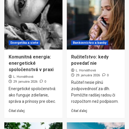
Energetika a siete
Bankovníctvo a banky
Komunitná energia:
Ručiteľstvo: kedy
energetické
povedať nie
spoločenstvá v praxi
L. Horváthová
29. januára 2026
0
L. Horváthová
29. januára 2026
0
Ručiteľ nesie plnú
Energetické spoločenstvá:
zodpovednosť za dlh.
ako funguje zdieľanie,
Pomôžte radšej radou či
správa a prínosy pre obec.
rozpočtom než podpisom.
Čítať ďalej
Čítať ďalej