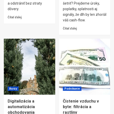
a odstrániť bez straty
šetriť? Prejdeme úroky,
dôvery.
poplatky, splatnosti aj
signály, že dlh by len zhoršil
Čítať ďalej
váš cash-flow.
Čítať ďalej
Burzy
Podnikanie
Digitalizácia a
Čistenie vzduchu v
automatizácia
byte: filtrácia a
obchodovania
rastliny