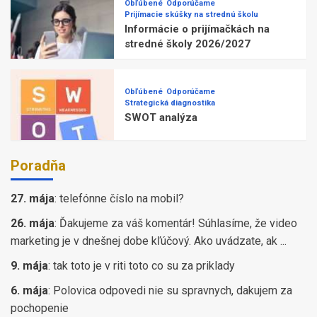
Obľúbené
Odporúčame
Prijímacie skúšky na strednú školu
Informácie o prijímačkách na
stredné školy 2026/2027
Obľúbené
Odporúčame
Strategická diagnostika
SWOT analýza
Poradňa
27. mája
:
telefónne číslo na mobil?
26. mája
:
Ďakujeme za váš komentár! Súhlasíme, že video
marketing je v dnešnej dobe kľúčový. Ako uvádzate, ak ...
9. mája
:
tak toto je v riti toto co su za priklady
6. mája
:
Polovica odpovedi nie su spravnych, dakujem za
pochopenie