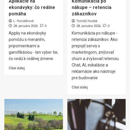
Aplikácie na
Komunikácia po
ekonávyky: čo reálne
nákupe – retencia
pomáha
zákazníkov
L. Horváthová
Tomáš Hudák
28. januára 2026
0
28. januára 2026
0
Appky na ekonávyky
Komunikácia po nákupe -
pomôžu s meraním,
retencia zákazníkov: Ako
pripomienkami a
prepojiť servis s
gamifikáciou - len vyber tie,
marketingom, znižovať
čo vedú k reálnej zmene.
churn a zvyšovať retenciu.
Chat, AI, eskalácie a
Čítať ďalej
reklamácie ako nástroje
pre budovanie
Čítať ďalej