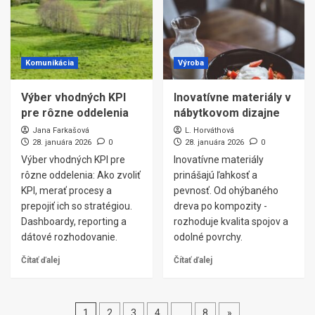
Komunikácia
Výroba
Výber vhodných KPI
Inovatívne materiály v
pre rôzne oddelenia
nábytkovom dizajne
Jana Farkašová
L. Horváthová
28. januára 2026
0
28. januára 2026
0
Výber vhodných KPI pre
Inovatívne materiály
rôzne oddelenia: Ako zvoliť
prinášajú ľahkosť a
KPI, merať procesy a
pevnosť. Od ohýbaného
prepojiť ich so stratégiou.
dreva po kompozity -
Dashboardy, reporting a
rozhoduje kvalita spojov a
dátové rozhodovanie.
odolné povrchy.
Čítať ďalej
Čítať ďalej
Stránkovanie
1
2
3
4
…
8
»