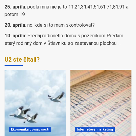
25. apríla
:
podla mna nie je to 11,21,31,41,51,61,71,81,91 a
potom 19...
20. apríla
:
no. kde si to mam skontrolovat?
10. apríla
:
Predaj rodinného domu s pozemkom Predám
starý rodinný dom v Štiavniku so zastavanou plochou ...
Už ste čítali?
Ekonomika domácnosti
Internetový marketing