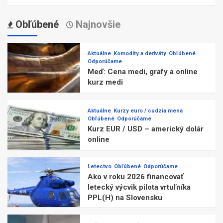
Obľúbené
Najnovšie
Aktuálne
Komodity a deriváty
Obľúbené
Odporúčame
Meď: Cena medi, grafy a online
kurz medi
Aktuálne
Kurzy euro / cudzia mena
Obľúbené
Odporúčame
Kurz EUR / USD – americký dolár
online
Letectvo
Obľúbené
Odporúčame
Ako v roku 2026 financovať
letecký výcvik pilota vrtuľníka
PPL(H) na Slovensku