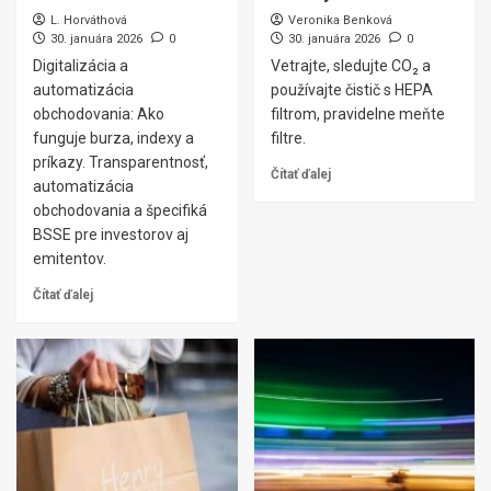
L. Horváthová
Veronika Benková
30. januára 2026
0
30. januára 2026
0
Digitalizácia a
Vetrajte, sledujte CO₂ a
automatizácia
používajte čistič s HEPA
obchodovania: Ako
filtrom, pravidelne meňte
funguje burza, indexy a
filtre.
príkazy. Transparentnosť,
Čítať ďalej
automatizácia
obchodovania a špecifiká
BSSE pre investorov aj
emitentov.
Čítať ďalej