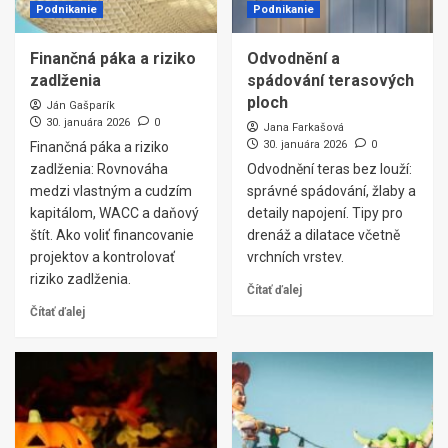
Podnikanie
Podnikanie
Finančná páka a riziko
Odvodnění a
zadlženia
spádování terasových
ploch
Ján Gašparík
30. januára 2026
0
Jana Farkašová
30. januára 2026
0
Finančná páka a riziko
zadlženia: Rovnováha
Odvodnění teras bez louží:
medzi vlastným a cudzím
správné spádování, žlaby a
kapitálom, WACC a daňový
detaily napojení. Tipy pro
štít. Ako voliť financovanie
drenáž a dilatace včetně
projektov a kontrolovať
vrchních vrstev.
riziko zadlženia.
Čítať ďalej
Čítať ďalej