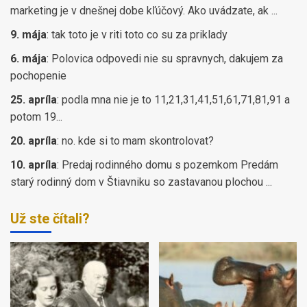
marketing je v dnešnej dobe kľúčový. Ako uvádzate, ak ...
9. mája
:
tak toto je v riti toto co su za priklady
6. mája
:
Polovica odpovedi nie su spravnych, dakujem za
pochopenie
25. apríla
:
podla mna nie je to 11,21,31,41,51,61,71,81,91 a
potom 19...
20. apríla
:
no. kde si to mam skontrolovat?
10. apríla
:
Predaj rodinného domu s pozemkom Predám
starý rodinný dom v Štiavniku so zastavanou plochou ...
Už ste čítali?