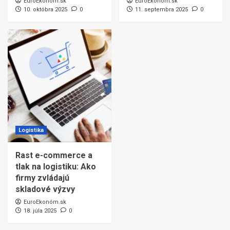
EuroEkonóm.sk
EuroEkonóm.sk
10. októbra 2025
0
11. septembra 2025
0
Logistika
Rast e-commerce a
tlak na logistiku: Ako
firmy zvládajú
skladové výzvy
EuroEkonóm.sk
18. júla 2025
0