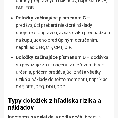
úhrady prepravných nákladov, napríklad FCA,
FAS, FOB.
Doložky začínajúce písmenom C
–
predávajúci preberá niektoré náklady
spojené s dopravou, avšak riziká prechádzajú
na kupujúceho pred úplným doručením,
napríklad CFR, CIF, CPT, CIP.
Doložky začínajúce písmenom D
– dodávka
sa považuje za ukončenú v cieľovom bode
určenia, pričom predávajúci znáša všetky
riziká a náklady do tohto momentu, napríklad
DAF, DES, DEQ, DDU, DDP.
Typy doložiek z hľadiska rizika a
nákladov
Incoterms sa ďalej delia podľa počtu bodov, v