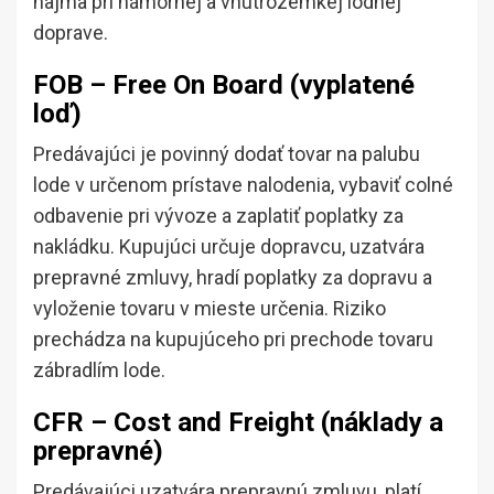
najmä pri námornej a vnútrozemkej lodnej
doprave.
FOB – Free On Board (vyplatené
loď)
Predávajúci je povinný dodať tovar na palubu
lode v určenom prístave nalodenia, vybaviť colné
odbavenie pri vývoze a zaplatiť poplatky za
nakládku. Kupujúci určuje dopravcu, uzatvára
prepravné zmluvy, hradí poplatky za dopravu a
vyloženie tovaru v mieste určenia. Riziko
prechádza na kupujúceho pri prechode tovaru
zábradlím lode.
CFR – Cost and Freight (náklady a
prepravné)
Predávajúci uzatvára prepravnú zmluvu, platí