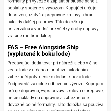
formality pri vývoze a zaplatiť príslušné dane a
poplatky spojené s vývozom. Kupujúci určuje
dopravcu, uzatvára prepravné zmluvy a hradí
náklady ďalšej prepravy. Táto doložka je
univerzálna a vhodná pre všetky druhy dopravy
vrátane multimodálnej.
FAS – Free Alongside Ship
(vyplatené k boku lode)
Predávajúci dodá tovar pri nábreží alebo v člne
vedľa lode v určenom prístave nalodenia a
zabezpečí potvrdenie o dodaní k boku lode.
Zodpovedá za colné odbavenie vývozu. Kupujúci
určuje dopravcu, vypracováva zmluvu o preprave,
nesie náklady na dopravné a zabezpečuje
dovozné colné formality. Táto doložka sa používa