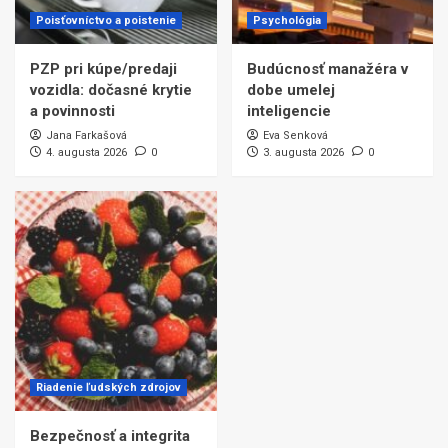
Poisťovníctvo a poistenie
Psychológia
PZP pri kúpe/predaji
Budúcnosť manažéra v
vozidla: dočasné krytie
dobe umelej
a povinnosti
inteligencie
Jana Farkašová
Eva Senková
4. augusta 2026
0
3. augusta 2026
0
Riadenie ľudských zdrojov
Bezpečnosť a integrita