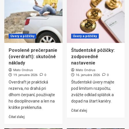
Úvery a pôžičky
Úvery a pôžičky
Povolené prečerpanie
Študentské pôžičky:
(overdraft): skutočné
zodpovedné
náklady
nastavenie
Mato Ondrus
Mato Ondrus
19. januára 2026
0
16. januára 2026
0
Overdraft je praktická
Študentské úvery majte
rezerva, no drahá pri
pod limitom rozpočtu;
dlhom čerpaní; používajte
zvážte odklad splátok a
ho disciplínovane a len na
dopad na štart kariéry.
krátke preklenutia.
Čítať ďalej
Čítať ďalej