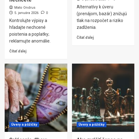
Alternatívy k úveru
Mato Ondrus
5. januára 2026
0
(prenájom, bazár) znižujú
Kontrolujte výpisy a
tlak na rozpočet a riziko
hľadajte nechcené
zadlženia.
poistenia a poplatky;
Čítať ďalej
reklamujte anomálie.
Čítať ďalej
Úvery a pôžičky
Úvery a pôžičky