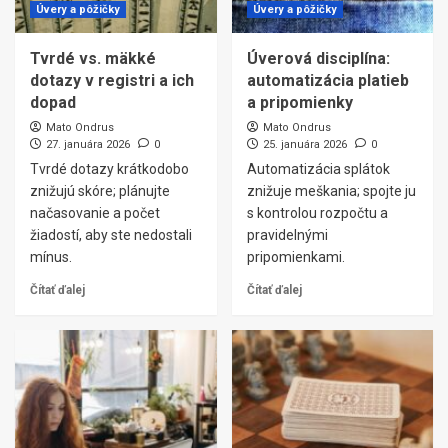
Úvery a pôžičky
Úvery a pôžičky
Tvrdé vs. mäkké
Úverová disciplína:
dotazy v registri a ich
automatizácia platieb
dopad
a pripomienky
Mato Ondrus
Mato Ondrus
27. januára 2026
0
25. januára 2026
0
Tvrdé dotazy krátkodobo
Automatizácia splátok
znižujú skóre; plánujte
znižuje meškania; spojte ju
načasovanie a počet
s kontrolou rozpočtu a
žiadostí, aby ste nedostali
pravidelnými
mínus.
pripomienkami.
Čítať ďalej
Čítať ďalej