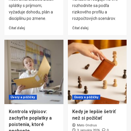
splátky s príjmom;
rozhodnite sa podľa
vyžaduje dohodu, plán a
rizikového profilu a
disciplínu po zmene.
rozpočtových scenárov.
Čítať ďalej
Čítať ďalej
Úvery a pôžičky
Úvery a pôžičky
Kontrola výpisov:
Kedy je lepšie šetriť
zachyťte poplatky a
než si požičať
poistenia, ktoré
Mato Ondrus
nechcete
3. januára 2026
0