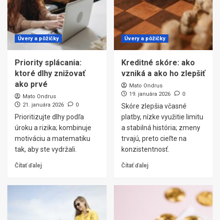
Úvery a pôžičky
Úvery a pôžičky
Priority splácania:
Kreditné skóre: ako
ktoré dlhy znižovať
vzniká a ako ho zlepšiť
ako prvé
Mato Ondrus
19. januára 2026
0
Mato Ondrus
21. januára 2026
0
Skóre zlepšia včasné
Prioritizujte dlhy podľa
platby, nízke využitie limitu
úroku a rizika; kombinuje
a stabilná história; zmeny
motiváciu a matematiku
trvajú, preto cieľte na
tak, aby ste vydržali.
konzistentnosť.
Čítať ďalej
Čítať ďalej