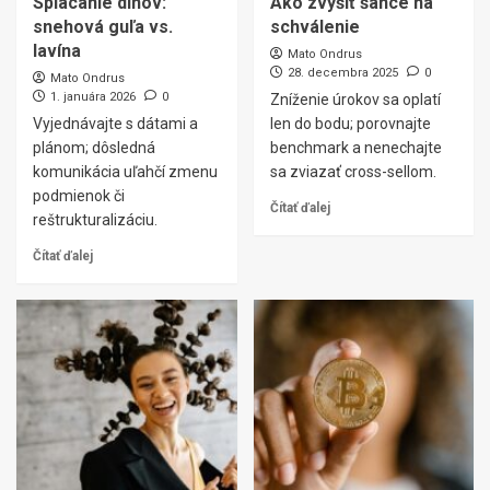
Splácanie dlhov:
Ako zvýšiť šance na
snehová guľa vs.
schválenie
lavína
Mato Ondrus
28. decembra 2025
0
Mato Ondrus
1. januára 2026
0
Zníženie úrokov sa oplatí
Vyjednávajte s dátami a
len do bodu; porovnajte
plánom; dôsledná
benchmark a nenechajte
komunikácia uľahčí zmenu
sa zviazať cross-sellom.
podmienok či
Čítať ďalej
reštrukturalizáciu.
Čítať ďalej