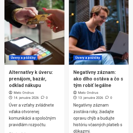
Úvery a pôžičky
Úvery a pôžičky
Alternatívy k úveru:
Negatívny záznam:
prenájom, bazár,
ako dlho ostáva a čo s
odklad nákupu
tým robiť legálne
Mato Ondrus
Mato Ondrus
14. januára 2026
0
13. januára 2026
0
Úver a vzťahy zvládnete
Negatívny záznam
vďaka otvorenej
zostáva roky; žiadajte
komunikácii a spoločným
opravu chýb a budujte
pravidlám rozpočtu.
históriu včasných platieb s
dôkazmi.