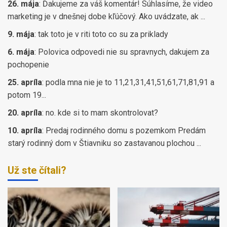
26. mája
:
Ďakujeme za váš komentár! Súhlasíme, že video
marketing je v dnešnej dobe kľúčový. Ako uvádzate, ak ...
9. mája
:
tak toto je v riti toto co su za priklady
6. mája
:
Polovica odpovedi nie su spravnych, dakujem za
pochopenie
25. apríla
:
podla mna nie je to 11,21,31,41,51,61,71,81,91 a
potom 19...
20. apríla
:
no. kde si to mam skontrolovat?
10. apríla
:
Predaj rodinného domu s pozemkom Predám
starý rodinný dom v Štiavniku so zastavanou plochou ...
Už ste čítali?