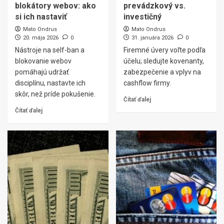
blokátory webov: ako
prevádzkový vs.
si ich nastaviť
investičný
Mato Ondrus
Mato Ondrus
20. mája 2026
0
31. januára 2026
0
Nástroje na self-ban a
Firemné úvery voľte podľa
blokovanie webov
účelu; sledujte kovenanty,
pomáhajú udržať
zabezpečenie a vplyv na
disciplínu, nastavte ich
cashflow firmy.
skôr, než príde pokušenie.
Čítať ďalej
Čítať ďalej