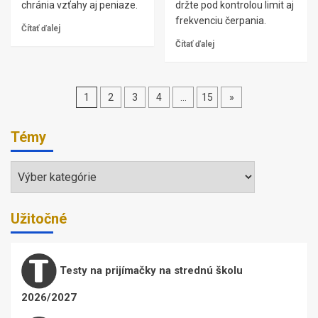
chránia vzťahy aj peniaze.
držte pod kontrolou limit aj
frekvenciu čerpania.
Čítať ďalej
Čítať ďalej
Stránkovanie
1
2
3
4
…
15
»
príspevkov
Témy
Témy
Užitočné
Testy na prijímačky na strednú školu
2026/2027