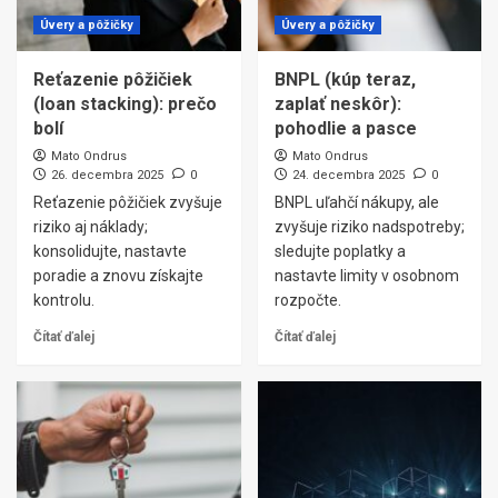
Úvery a pôžičky
Úvery a pôžičky
Reťazenie pôžičiek
BNPL (kúp teraz,
(loan stacking): prečo
zaplať neskôr):
bolí
pohodlie a pasce
Mato Ondrus
Mato Ondrus
26. decembra 2025
0
24. decembra 2025
0
Reťazenie pôžičiek zvyšuje
BNPL uľahčí nákupy, ale
riziko aj náklady;
zvyšuje riziko nadspotreby;
konsolidujte, nastavte
sledujte poplatky a
poradie a znovu získajte
nastavte limity v osobnom
kontrolu.
rozpočte.
Čítať ďalej
Čítať ďalej