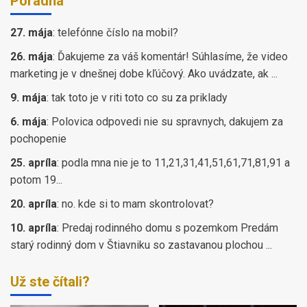
Poradňa
27. mája
:
telefónne číslo na mobil?
26. mája
:
Ďakujeme za váš komentár! Súhlasíme, že video
marketing je v dnešnej dobe kľúčový. Ako uvádzate, ak ...
9. mája
:
tak toto je v riti toto co su za priklady
6. mája
:
Polovica odpovedi nie su spravnych, dakujem za
pochopenie
25. apríla
:
podla mna nie je to 11,21,31,41,51,61,71,81,91 a
potom 19...
20. apríla
:
no. kde si to mam skontrolovat?
10. apríla
:
Predaj rodinného domu s pozemkom Predám
starý rodinný dom v Štiavniku so zastavanou plochou ...
Už ste čítali?