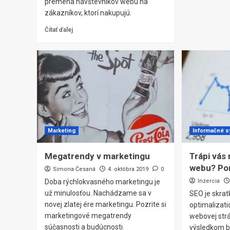
premena návštevníkov webu na
zákazníkov, ktorí nakupujú.
Čítať ďalej
Marketing
Informačné 
Megatrendy v marketingu
Trápi vás
webu? Po
Simona Česaná
4. októbra 2019
0
Doba rýchlokvasného marketingu je
Inzercia
už minulosťou. Nachádzame sa v
SEO je skrat
novej zlatej ére marketingu. Pozrite si
optimalizati
marketingové megatrendy
webovej strá
súčasnosti a budúcnosti.
výsledkom bo