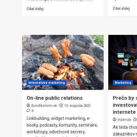
Čítať ďalej
Čítať ďalej
Internetový marketing
Marketing
On-line public relations
Prečo by s
investova
EuroEkonóm.sk
15. augusta 2021
0
internete
Linkbuilding, widget marketing, e-
Inzercia
booky, podcasty, komunity, semináre,
Ak teda chc
workshopy, odvetvové servery,
zákazníkov n