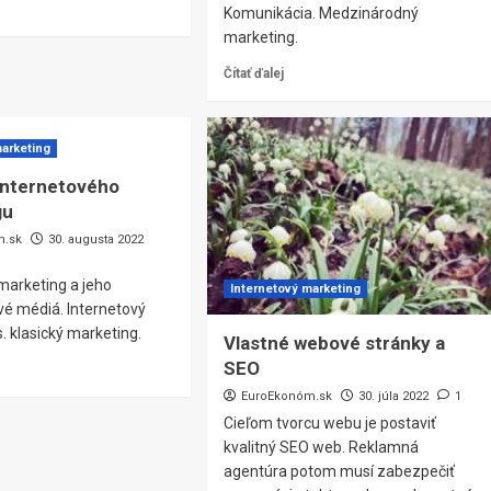
Komunikácia. Medzinárodný
marketing.
Čítať ďalej
marketing
 internetového
gu
m.sk
30. augusta 2022
marketing a jeho
Internetový marketing
ové médiá. Internetový
. klasický marketing.
Vlastné webové stránky a
SEO
EuroEkonóm.sk
30. júla 2022
1
Cieľom tvorcu webu je postaviť
kvalitný SEO web. Reklamná
agentúra potom musí zabezpečiť