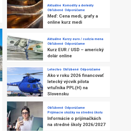
Aktuálne
Komodity a deriváty
Obľúbené
Odporúčame
Meď: Cena medi, grafy a
online kurz medi
Aktuálne
Kurzy euro / cudzia mena
Obľúbené
Odporúčame
Kurz EUR / USD – americký
dolár online
Letectvo
Obľúbené
Odporúčame
Ako v roku 2026 financovať
letecký výcvik pilota
vrtuľníka PPL(H) na
Slovensku
Obľúbené
Odporúčame
Prijímacie skúšky na strednú školu
Informácie o prijímačkách
na stredné školy 2026/2027