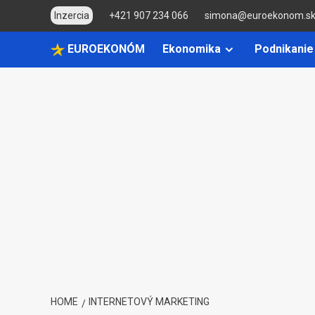
Skip
Inzercia
+421 907 234 066
simona@euroekonom.s
to
content
EUROEKONÓM
Ekonomika
Podnikanie
HOME
INTERNETOVÝ MARKETING