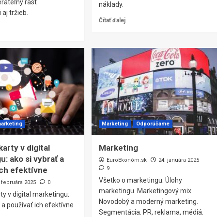
rateľný rast
náklady.
aj tržieb.
Čítať ďalej
marketing
Marketing
Odporúčame
karty v digital
Marketing
: ako si vybrať a
EuroEkonóm.sk
24. januára 2025
ich efektívne
9
Všetko o marketingu. Úlohy
. februára 2025
0
marketingu. Marketingový mix.
ty v digital marketingu:
Novodobý a moderný marketing.
ť a používať ich efektívne
Segmentácia. PR, reklama, médiá.