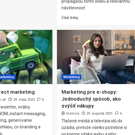
propagáciu tohto webu a relevantnú
návštevnosť.
Čítať ďalej
marketing
Marketing
irect marketing
Marketing pre e-shopy:
Jednoduchý spôsob, ako
m.sk
24. mája 2022
0
zvýšiť nákupy
wsletter, virálny
WOM, instant messaging,
Inzercia
25. augusta 2021
6
ing, generovanie
Tlačené médiá a televízia idú do
ohlasu, co-branding a
úzadia, pretože všetko potrebné si
o.
pozrieme vďaka webu a jeho