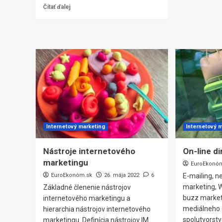
Čítať ďalej
Internetový marketing
Internetový 
Nástroje internetového
On-line d
marketingu
EuroEkonó
EuroEkonóm.sk
26. mája 2022
6
E-mailing, ne
marketing, 
Základné členenie nástrojov
buzz market
internetového marketingu a
mediálneho 
hierarchia nástrojov internetového
spolutvorstv
marketingu. Definícia nástrojov IM.