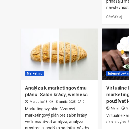
prinášajú me
návštevnosti 
Čítať ďalej
Marketing
Internetový 
Analýza k marketingovému
Virtuálne 
plánu: Salón krásy, wellness
marketingu
používať 
Marcelka18
15. apríla 2025
0
Marketingový plán: Vzorový
Matej
5
marketingový plán pre salón krásy,
Virtuálne kar
wellness. Swot analýza, analýza
ako si vybra
prostredia, analýza podniku, návrhy.