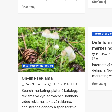
Čítať ďalej
Čítať ďalej
Internetový 
Definícia
marketin
EuroEkonó
0
Internetový 
Internetový marketing
definícia. N
marketing vs
On-line reklama
Čítať ďalej
EuroEkonóm.sk
19. júna 2024
2
Search marketing, platené katalógy,
reklama vo vyhľadávačoch, bannery,
video reklama, textová reklama,
obojstranné dohody a sponzorstvo