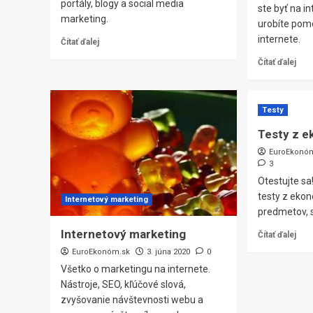
portály, blogy a social media
ste byť na in
marketing.
urobíte pom
internete.
Čítať ďalej
Čítať ďalej
Testy
Testy z 
EuroEkonó
3
Otestujte sa
testy z ekon
Internetový marketing
predmetov, 
Internetový marketing
Čítať ďalej
EuroEkonóm.sk
3. júna 2020
0
Všetko o marketingu na internete.
Nástroje, SEO, kľúčové slová,
zvyšovanie návštevnosti webu a