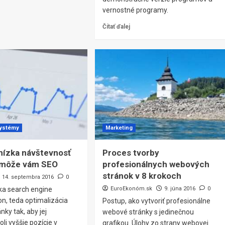
vernostné programy.
Čítať ďalej
systémy
Marketing
 nízka návštevnosť
Proces tvorby
môže vám SEO
profesionálnych webových
stránok v 8 krokoch
14. septembra 2016
0
ka search engine
EuroEkonóm.sk
9. júna 2016
0
on, teda optimalizácia
Postup, ako vytvoriť profesionálne
nky tak, aby jej
webové stránky s jedinečnou
li vyššie pozície v
grafikou. Úlohy zo strany webovej