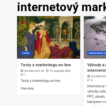
internetový mar
Testy
Internetový 
Testy z marketingu on-line
Výhody a
interneto
EuroEkonóm.sk
15. augusta 2025
1
EuroEkonó
Testy z marketingu on-line
0
Internetový 
Čítať ďalej
výhody, rizik
PPC, obsah, 
kampane v s