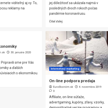
ternete viditeľný aj vy. To,
jej dôležitosť sa ukázala najmä v
ocou reklamy na
posledných dvoch rokoch počas
pandémie koronavírusu.
Čítať ďalej
ekonomiky
m.sk
30. januára 2020
! Pripravili sme pre Vás
omiky a ďalších
Internetový marketing
súvisiacich s ekonomikou.
On-line podpora predaja
EuroEkonóm.sk
4. novembra 2019
0
Affiliate, on-line súťaže,
advertgaming, kupóny, zľavy, vzorky,
demonštračné verzie programov a