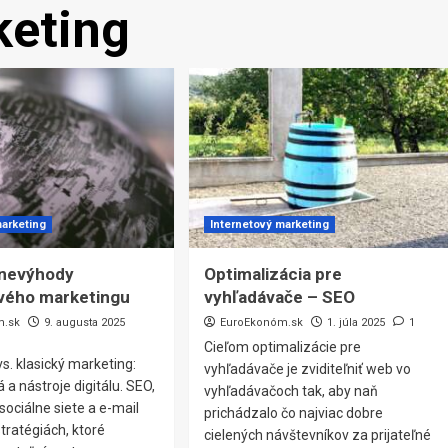
keting
marketing
Internetový marketing
 nevýhody
Optimalizácia pre
vého marketingu
vyhľadávače – SEO
m.sk
9. augusta 2025
EuroEkonóm.sk
1. júla 2025
1
Cieľom optimalizácie pre
vs. klasický marketing:
vyhľadávače je zviditeľniť web vo
á a nástroje digitálu. SEO,
vyhľadávačoch tak, aby naň
sociálne siete a e-mail
prichádzalo čo najviac dobre
tratégiách, ktoré
cielených návštevníkov za prijateľné