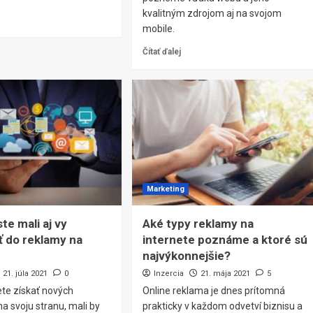
kvalitným zdrojom aj na svojom
mobile.
Čítať ďalej
Marketing
te mali aj vy
Aké typy reklamy na
ť do reklamy na
internete poznáme a ktoré sú
najvýkonnejšie?
21. júla 2021
0
Inzercia
21. mája 2021
5
ete získať nových
Online reklama je dnes prítomná
a svoju stranu, mali by
prakticky v každom odvetví biznisu a