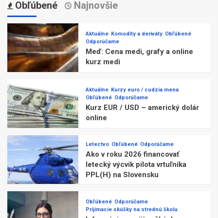
Obľúbené
Najnovšie
Aktuálne
Komodity a deriváty
Obľúbené
Odporúčame
Meď: Cena medi, grafy a online
kurz medi
Aktuálne
Kurzy euro / cudzia mena
Obľúbené
Odporúčame
Kurz EUR / USD – americký dolár
online
Letectvo
Obľúbené
Odporúčame
Ako v roku 2026 financovať
letecký výcvik pilota vrtuľníka
PPL(H) na Slovensku
Obľúbené
Odporúčame
Prijímacie skúšky na strednú školu