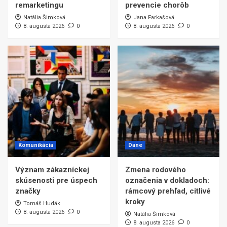
remarketingu
prevencie chorôb
Natália Šimková
Jana Farkašová
8. augusta 2026
0
8. augusta 2026
0
Komunikácia
Dane
Význam zákazníckej
Zmena rodového
skúsenosti pre úspech
označenia v dokladoch:
značky
rámcový prehľad, citlivé
kroky
Tomáš Hudák
8. augusta 2026
0
Natália Šimková
8. augusta 2026
0