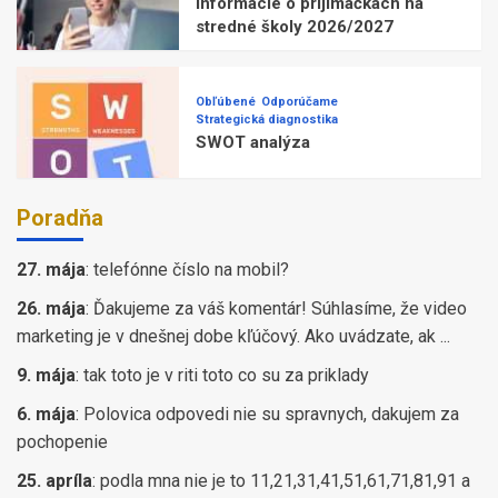
Informácie o prijímačkách na
stredné školy 2026/2027
Obľúbené
Odporúčame
Strategická diagnostika
SWOT analýza
Poradňa
27. mája
:
telefónne číslo na mobil?
26. mája
:
Ďakujeme za váš komentár! Súhlasíme, že video
marketing je v dnešnej dobe kľúčový. Ako uvádzate, ak ...
9. mája
:
tak toto je v riti toto co su za priklady
6. mája
:
Polovica odpovedi nie su spravnych, dakujem za
pochopenie
25. apríla
:
podla mna nie je to 11,21,31,41,51,61,71,81,91 a