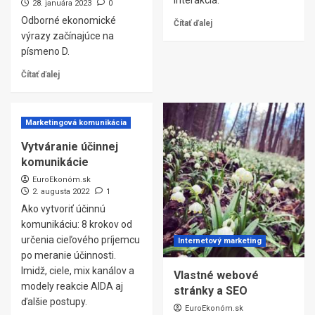
interakcia.
28. januára 2023
0
Odborné ekonomické
Čítať ďalej
výrazy začínajúce na
písmeno D.
Čítať ďalej
Marketingová komunikácia
Vytváranie účinnej
komunikácie
EuroEkonóm.sk
2. augusta 2022
1
Ako vytvoriť účinnú
komunikáciu: 8 krokov od
určenia cieľového príjemcu
Internetový marketing
po meranie účinnosti.
Imidž, ciele, mix kanálov a
Vlastné webové
modely reakcie AIDA aj
stránky a SEO
ďalšie postupy.
EuroEkonóm.sk