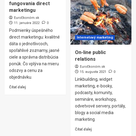
fungovania direct
marketingu
EuroEkonóm.sk
11. januára 2022
0
Podmienky úspešného
direct marketingu: kvalitné
Internetový marketing
dáta o jednotlivcoch,
spoľahlivé zoznamy, jasné
On-line public
ciele a správna distribúcia
relations
ponúk. Čo vplýva na mieru
EuroEkonóm.sk
odozvy a cenu za
15. augusta 2021
0
objednávku.
Linkbuilding, widget
marketing, e-booky,
Čítať ďalej
podcasty, komunity,
semináre, workshopy,
odvetvové servery, portály,
blogy a social media
marketing.
Čítať ďalej