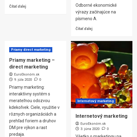
Odborné ekonomické
Čítať ďalej
výrazy začínajúce na
písmeno A.
Čítať ďalej
Priamy direct marketing
Priamy marketing –
direct marketing
EuroEkonóm.sk
9. júla 2020
0
Priamy marketing:
interaktívny systém s
merateľnou odozvou
Internetový marketing
kdekoľvek. Ciele, využitie v
rôznych organizáciách a
Internetový marketing
prehľad foriem a druhov
EuroEkonóm.sk
DM pre výkon a rast
3. júna 2020
0
predaja.
Všetko o marketingu na