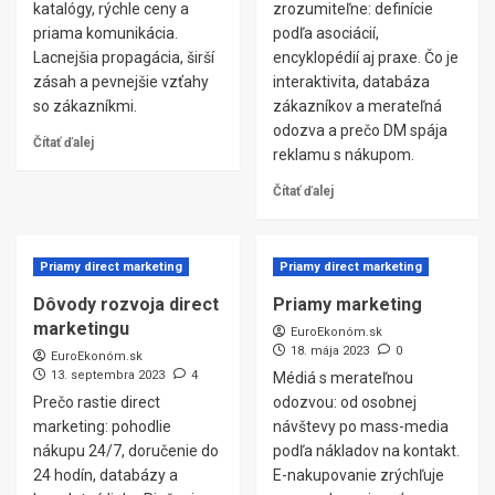
katalógy, rýchle ceny a
zrozumiteľne: definície
priama komunikácia.
podľa asociácií,
Lacnejšia propagácia, širší
encyklopédií aj praxe. Čo je
zásah a pevnejšie vzťahy
interaktivita, databáza
so zákazníkmi.
zákazníkov a merateľná
odozva a prečo DM spája
Čítať ďalej
reklamu s nákupom.
Čítať ďalej
Priamy direct marketing
Priamy direct marketing
Dôvody rozvoja direct
Priamy marketing
marketingu
EuroEkonóm.sk
18. mája 2023
0
EuroEkonóm.sk
13. septembra 2023
4
Médiá s merateľnou
Prečo rastie direct
odozvou: od osobnej
marketing: pohodlie
návštevy po mass-media
nákupu 24/7, doručenie do
podľa nákladov na kontakt.
24 hodín, databázy a
E-nakupovanie zrýchľuje