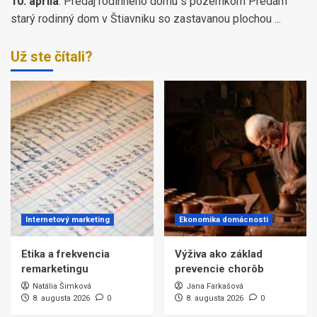
10. apríla
:
Predaj rodinného domu s pozemkom Predám
starý rodinný dom v Štiavniku so zastavanou plochou ...
Už ste čítali?
Internetový marketing
Ekonomika domácnosti
Etika a frekvencia
Výživa ako základ
remarketingu
prevencie chorôb
Natália Šimková
Jana Farkašová
8. augusta 2026
0
8. augusta 2026
0