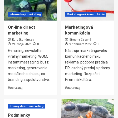
Internetový marketing
Marketingová komunikácia
On-line direct
Marketingová
marketing
komunikácia
EuroEkonóm.sk
Simona Česaná
24. mája 2022
0
9. februára 2022
0
E-mailing, newsletter,
Nástroje marketingového
virálny marketing, WOM,
komunikačného mixu:
instant messaging, buzz
reklama, podpora predaja,
marketing, generovanie
PR, osobný predaj a priamy
mediálneho ohlasu, co-
marketing. Rozpočet.
branding a spolutvorstvo.
Firemná kultúra.
Čítať ďalej
Čítať ďalej
Priamy direct marketing
Podmienky