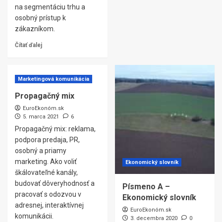
na segmentáciu trhu a
osobný prístup k
zákazníkom.
Čítať ďalej
Marketingová komunikácia
Propagačný mix
EuroEkonóm.sk
5. marca 2021
6
Propagačný mix: reklama,
podpora predaja, PR,
osobný a priamy
marketing. Ako voliť
Ekonomický slovník
škálovateľné kanály,
budovať dôveryhodnosť a
Písmeno A –
pracovať s odozvou v
Ekonomický slovník
adresnej, interaktívnej
EuroEkonóm.sk
komunikácii.
3. decembra 2020
0