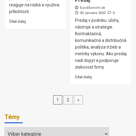
Predaj
reaguje na riziká a využíva
EuroEkonóm.sk
príležitosti.
30. januára 2020
0
Predaj v podniku: úlohy,
Čítať ďalej
nástroje a stratégie.
Kontraktačná,
komunikačná a distribučná
politika, analýza tržieb a
metriky výkonu. Ako predaj
riadi dopyt a podporuje
ziskovosť firmy.
Čítať ďalej
Stránkovanie
1
2
»
príspevkov
Témy
Témy