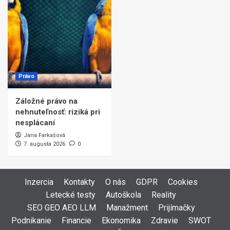
Právo
Záložné právo na
nehnuteľnosť: riziká pri
nesplácaní
Jana Farkašová
7. augusta 2026
0
Inzercia
Kontakty
O nás
GDPR
Cookies
Letecké testy
Autoškola
Reality
SEO GEO AEO LLM
Manažment
Prijímačky
Podnikanie
Financie
Ekonomika
Zdravie
SWOT