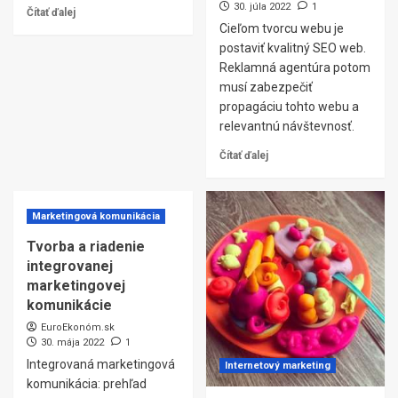
30. júla 2022
1
Čítať ďalej
Cieľom tvorcu webu je
postaviť kvalitný SEO web.
Reklamná agentúra potom
musí zabezpečiť
propagáciu tohto webu a
relevantnú návštevnosť.
Čítať ďalej
Marketingová komunikácia
Tvorba a riadenie
integrovanej
marketingovej
komunikácie
EuroEkonóm.sk
30. mája 2022
1
Integrovaná marketingová
Internetový marketing
komunikácia: prehľad