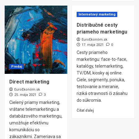
Internetový marketing
Distribučné cesty
priameho marketingu
EuroEkonóm.sk
17. mája 2021
0
Cesty priameho
marketingu: face-to-face,
katalógy, telemarketing,
Predaj
TV/DM, kiosky aj online.
Ciele, segmenty, ponuka,
Direct marketing
testovanie a meranie,
EuroEkonóm.sk
riziká otravnosti či zásahu
25. mája 2021
3
do súkromia.
Cielený priamy marketing,
vrátane telemarketingu a
Čítať ďalej
databázového marketingu,
umožňuje efektívnu
komunikáciu so
zákazníkmi. Zameriava sa