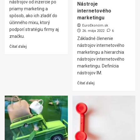
nástrojov od inzercie po
Nástroje
priamy marketing a
internetového
spôsob, ako ich zladiť do
marketingu
účinného mixu, ktorý
EuroEkonóm.sk
podporí stratégiu firmy aj
26. mája 2022
6
značku.
Základné členenie
nástrojov internetového
Čítať ďalej
marketingu a hierarchia
nástrojov internetového
marketingu. Definícia
nástrojov IM.
Čítať ďalej