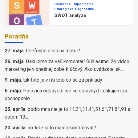
Obľúbené
Odporúčame
Strategická diagnostika
SWOT analýza
Poradňa
27. mája
:
telefónne číslo na mobil?
26. mája
:
Ďakujeme za váš komentár! Súhlasíme, že video
marketing je v dnešnej dobe kľúčový. Ako uvádzate, ak ...
9. mája
:
tak toto je v riti toto co su za priklady
6. mája
:
Polovica odpovedi nie su spravnych, dakujem za
pochopenie
25. apríla
:
podla mna nie je to 11,21,31,41,51,61,71,81,91 a
potom 19...
20. apríla
:
no. kde si to mam skontrolovat?