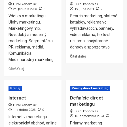
EuroEkonóm.sk
EuroEkonóm.sk
24. januára 2025
9
19. júna 2024
2
Všetko o marketingu.
Search marketing, platené
Úlohy marketingu.
katalógy, reklama vo
Marketingový mix.
vyhľadávačoch, bannery,
Novodobý a moderný
video reklama, textová
marketing. Segmentácia.
reklama, obojstranné
PR, reklama, médiá.
dohody a sponzorstvo
Komunikácia.
Čítať ďalej
Medzinárodný marketing.
Čítať ďalej
Predaj
Priamy direct marketing
Internet
Definície direct
marketingu
EuroEkonóm.sk
1. októbra 2023
0
EuroEkonóm.sk
16. septembra 2023
0
Internet v marketingu:
elektronický obchod, online
Priamy marketing