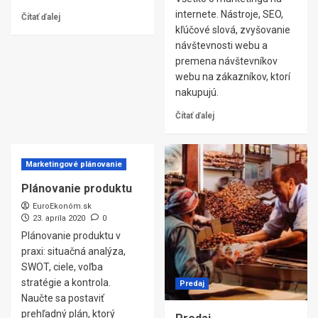
internete. Nástroje, SEO,
Čítať ďalej
kľúčové slová, zvyšovanie
návštevnosti webu a
premena návštevníkov
webu na zákazníkov, ktorí
nakupujú.
Čítať ďalej
Marketingové plánovanie
Plánovanie produktu
EuroEkonóm.sk
23. apríla 2020
0
Plánovanie produktu v
praxi: situačná analýza,
SWOT, ciele, voľba
stratégie a kontrola.
Predaj
Naučte sa postaviť
prehľadný plán, ktorý