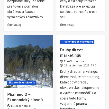
bezplatné linky. Riešenie
ceny a skracuje reťazec.
pre tovar s pomalou
Databáza pre akvizíciu,
obrátkou a časovo
selekciu, vernosť a cross-
vyťažených zákazníkov.
sell.
Čítať ďalej
Čítať ďalej
Priamy direct marketing
Druhy direct
marketingu
EuroEkonóm.sk
26. septembra 2022
0
Druhy direct marketingu:
direct mail, telemarketing,
katalógový predaj,
Ekonomický slovník
elektronické nakupovanie
a využitie masmédií. Čo
Písmeno D –
spája tieto formy
Ekonomický slovník
vzájomná priama
EuroEkonóm.sk