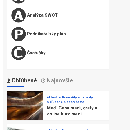
Analýza SWOT
Podnikateľský plán
Častušky
Obľúbené
Najnovšie
Aktuálne
Komodity a deriváty
Obľúbené
Odporúčame
Meď: Cena medi, grafy a
online kurz medi