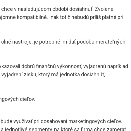
é chce v nasledujúcom období dosiahnuť. Zvolené
omne kompatibilné. Inak totiž nebudú príliš platné pri
trolné nástroje, je potrebné im dať podobu merateľných
kazovali dobrú finančnú výkonnosť, vyjadrenú napríklad
m vyjadrení zisku, ktorý má jednotka dosiahnúť,
ngových cieľov.
a bude využívať pri dosahovaní marketingových cieľov.
y a jednotlivé segmenty, na ktoré sa firma chce zamerať.