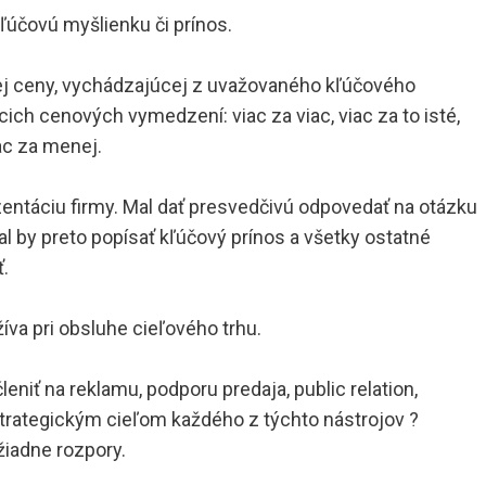
ľúčovú myšlienku či prínos.
čitej ceny, vychádzajúcej z uvažovaného kľúčového
cich cenových vymedzení: viac za viac, viac za to isté,
ac za menej.
entáciu firmy. Mal dať presvedčivú odpovedať na otázku
l by preto popísať kľúčový prínos a všetky ostatné
ť.
žíva pri obsluhe cieľového trhu.
eniť na reklamu, podporu predaja, public relation,
strategickým cieľom každého z týchto nástrojov ?
žiadne rozpory.