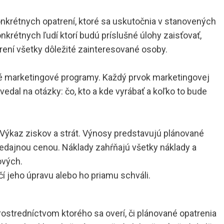
onkrétnych opatrení, ktoré sa uskutočnia v stanovených
nkrétnych ľudí ktorí budú príslušné úlohy zaisťovať,
ení všetky dôležité zainteresované osoby.
té marketingové programy. Každý prvok marketingovej
edal na otázky: čo, kto a kde vyrábať a koľko to bude
ýkaz ziskov a strát. Výnosy predstavujú plánované
dajnou cenou. Náklady zahŕňajú všetky náklady a
ových.
 jeho úpravu alebo ho priamu schváli.
stredníctvom ktorého sa overí, či plánované opatrenia