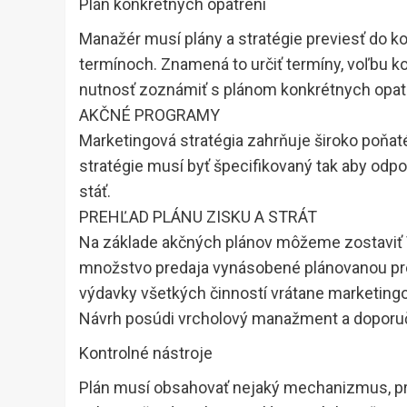
Plán konkrétnych opatrení
Manažér musí plány a stratégie previesť do k
termínoch. Znamená to určiť termíny, voľbu ko
nutnosť zoznámiť s plánom konkrétnych opatr
AKČNÉ PROGRAMY
Marketingová stratégia zahrňuje široko poňa
stratégie musí byť špecifikovaný tak aby odpov
stáť.
PREHĽAD PLÁNU ZISKU A STRÁT
Na základe akčných plánov môžeme zostaviť V
množstvo predaja vynásobené plánovanou pre
výdavky všetkých činností vrátane marketing
Návrh posúdi vrcholový manažment a doporučí
Kontrolné nástroje
Plán musí obsahovať nejaký mechanizmus, pro