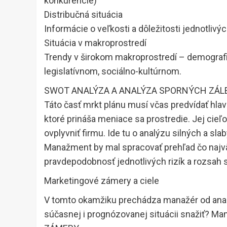
konkurencie)
Distribučná situácia
Informácie o veľkosti a dôležitosti jednotlivý
Situácia v makroprostredí
Trendy v širokom makroprostredí – demograf
legislatívnom, sociálno-kultúrnom.
SWOT ANALÝZA A ANALÝZA SPORNÝCH ZÁLE
Táto časť mrkt plánu musí včas predvídať hlavn
ktoré prináša meniace sa prostredie. Jej cieľ
ovplyvniť firmu. Ide tu o analýzu silných a sl
Manažment by mal spracovať prehľad čo najväčš
pravdepodobnosť jednotlivých rizík a rozsah s
Marketingové zámery a ciele
V tomto okamžiku prechádza manažér od anal
súčasnej i prognózovanej situácii snažiť? Man