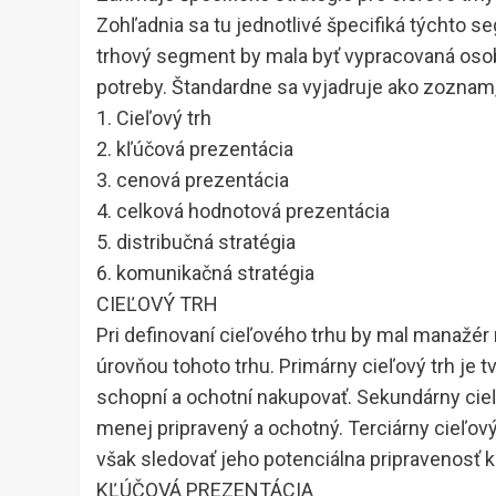
Zohľadnia sa tu jednotlivé špecifiká týchto s
trhový segment by mala byť vypracovaná osobit
potreby. Štandardne sa vyjadruje ako zoznam,
1. Cieľový trh
2. kľúčová prezentácia
3. cenová prezentácia
4. celková hodnotová prezentácia
5. distribučná stratégia
6. komunikačná stratégia
CIEĽOVÝ TRH
Pri definovaní cieľového trhu by mal manažér
úrovňou tohoto trhu. Primárny cieľový trh je t
schopní a ochotní nakupovať. Sekundárny cieľ
menej pripravený a ochotný. Terciárny cieľov
však sledovať jeho potenciálna pripravenosť k
KĽÚČOVÁ PREZENTÁCIA