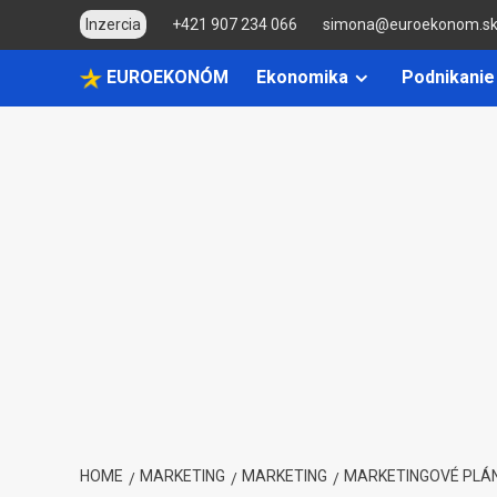
Skip
Inzercia
+421 907 234 066
simona@euroekonom.s
to
content
EUROEKONÓM
Ekonomika
Podnikanie
HOME
MARKETING
MARKETING
MARKETINGOVÉ PLÁ