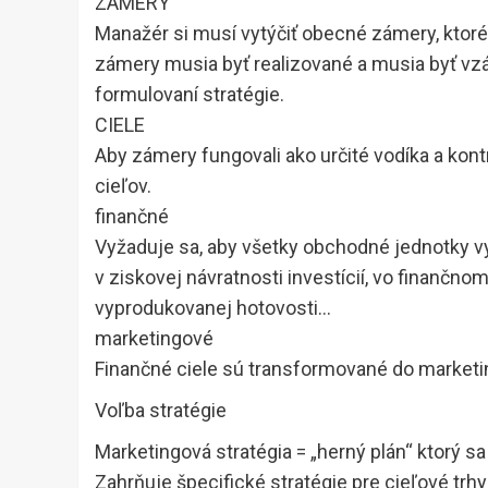
ZÁMERY
Manažér si musí vytýčiť obecné zámery, ktor
zámery musia byť realizované a musia byť vzáj
formulovaní stratégie.
CIELE
Aby zámery fungovali ako určité vodíka a kon
cieľov.
finančné
Vyžaduje sa, aby všetky obchodné jednotky vy
v ziskovej návratnosti investícií, vo finančno
vyprodukovanej hotovosti…
marketingové
Finančné ciele sú transformované do marketi
Voľba stratégie
Marketingová stratégia = „herný plán“ ktorý s
Zahrňuje špecifické stratégie pre cieľové trh