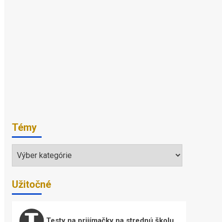
Témy
Témy
Užitočné
Testy na prijímačky na strednú školu