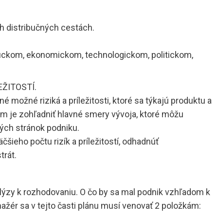
ch distribučných cestách.
ickom, ekonomickom, technologickom, politickom,
ŽITOSTÍ.
é možné riziká a príležitosti, ktoré sa týkajú produktu a
om je zohľadniť hlavné smery vývoja, ktoré môžu
abých stránok podniku.
ieho počtu rizík a príležitostí, odhadnúť
trát.
ýzy k rozhodovaniu. O čo by sa mal podnik vzhľadom k
ažér sa v tejto časti plánu musí venovať 2 položkám: