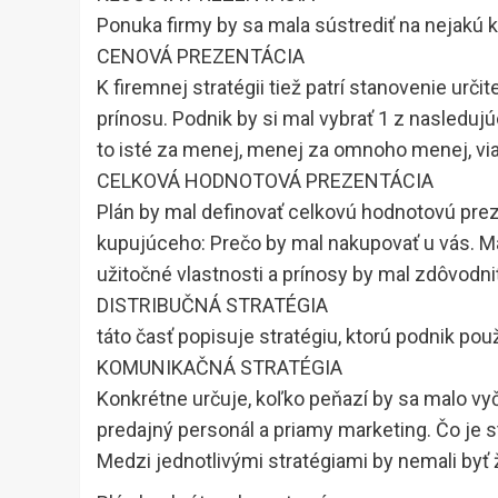
Ponuka firmy by sa mala sústrediť na nejakú k
CENOVÁ PREZENTÁCIA
K firemnej stratégii tiež patrí stanovenie ur
prínosu. Podnik by si mal vybrať 1 z nasledujú
to isté za menej, menej za omnoho menej, vi
CELKOVÁ HODNOTOVÁ PREZENTÁCIA
Plán by mal definovať celkovú hodnotovú prez
kupujúceho: Prečo by mal nakupovať u vás. Ma
užitočné vlastnosti a prínosy by mal zdôvodni
DISTRIBUČNÁ STRATÉGIA
táto časť popisuje stratégiu, ktorú podnik pou
KOMUNIKAČNÁ STRATÉGIA
Konkrétne určuje, koľko peňazí by sa malo vyčl
predajný personál a priamy marketing. Čo je 
Medzi jednotlivými stratégiami by nemali byť 