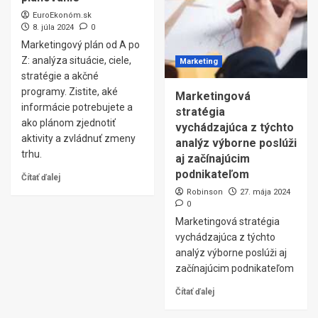
EuroEkonóm.sk
8. júla 2024
0
Marketingový plán od A po
Z: analýza situácie, ciele,
Marketing
stratégie a akčné
programy. Zistite, aké
Marketingová
informácie potrebujete a
stratégia
ako plánom zjednotiť
vychádzajúca z týchto
aktivity a zvládnuť zmeny
analýz výborne poslúži
trhu.
aj začínajúcim
podnikateľom
Čítať ďalej
Robinson
27. mája 2024
0
Marketingová stratégia
vychádzajúca z týchto
analýz výborne poslúži aj
začínajúcim podnikateľom
Čítať ďalej