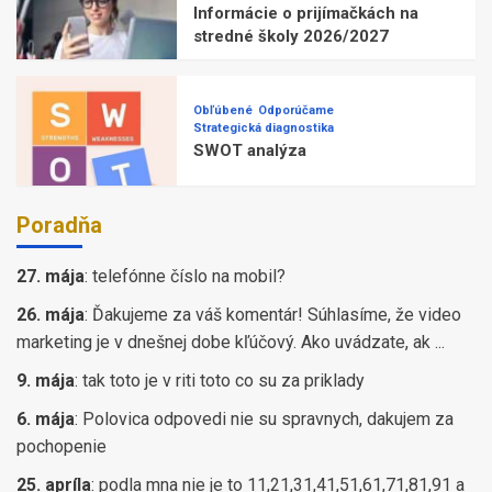
Informácie o prijímačkách na
stredné školy 2026/2027
Obľúbené
Odporúčame
Strategická diagnostika
SWOT analýza
Poradňa
27. mája
:
telefónne číslo na mobil?
26. mája
:
Ďakujeme za váš komentár! Súhlasíme, že video
marketing je v dnešnej dobe kľúčový. Ako uvádzate, ak ...
9. mája
:
tak toto je v riti toto co su za priklady
6. mája
:
Polovica odpovedi nie su spravnych, dakujem za
pochopenie
25. apríla
:
podla mna nie je to 11,21,31,41,51,61,71,81,91 a