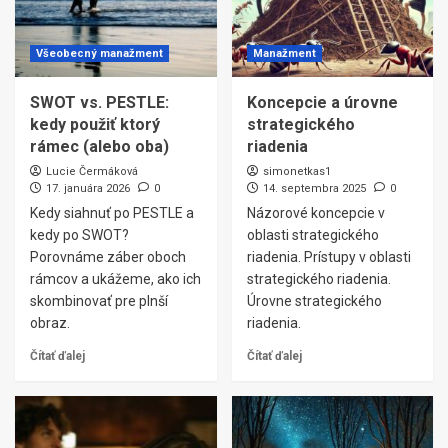
Všeobecný manažment
Manažment
SWOT vs. PESTLE:
Koncepcie a úrovne
kedy použiť ktorý
strategického
rámec (alebo oba)
riadenia
Lucie Čermáková
simonetkas1
17. januára 2026
0
14. septembra 2025
0
Kedy siahnuť po PESTLE a
Názorové koncepcie v
kedy po SWOT?
oblasti strategického
Porovnáme záber oboch
riadenia. Prístupy v oblasti
rámcov a ukážeme, ako ich
strategického riadenia.
skombinovať pre plnší
Úrovne strategického
obraz.
riadenia.
Čítať ďalej
Čítať ďalej