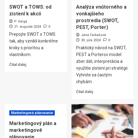
SWOT a TOWS: od
Analýza vnútorného a
zistení k akcii
vonkajšieho
prostredia (SWOT,
P. Varga
PEST, Porter)
21. augusta 2024
0
Prepojte SWOT s TOWS
Jana Farkašová
30. júla 2024
0
tak, aby vznikli konkrétne
kroky s prioritou a
Praktický návod na SWOT,
vlastníkom.
PEST a Porterov model:
zber dát, interpretácia a
Čítať ďalej
využitie zistení pri stratégii.
Vyhnite sa častým
chybám.
Čítať ďalej
Marketingové plánovanie
Marketingový plán a
marketingové
plánovanie