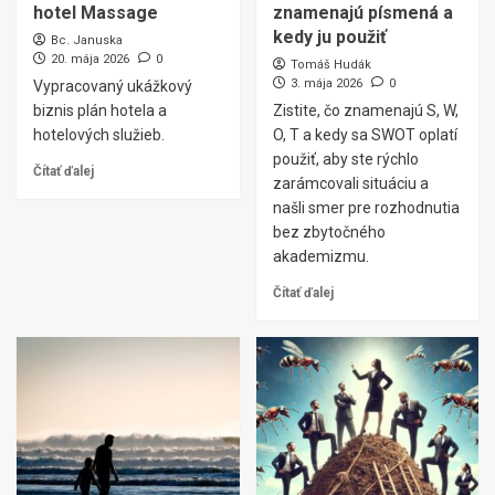
hotel Massage
znamenajú písmená a
kedy ju použiť
Bc. Januska
20. mája 2026
0
Tomáš Hudák
3. mája 2026
0
Vypracovaný ukážkový
biznis plán hotela a
Zistite, čo znamenajú S, W,
hotelových služieb.
O, T a kedy sa SWOT oplatí
použiť, aby ste rýchlo
Čítať ďalej
zarámcovali situáciu a
našli smer pre rozhodnutia
bez zbytočného
akademizmu.
Čítať ďalej