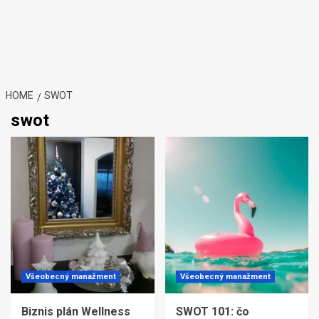
HOME
SWOT
swot
Všeobecný manažment
Všeobecný manažment
Biznis plán Wellness
SWOT 101: čo