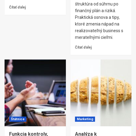
štruktúra od súhrnu po
Čítať ďalej
finančný plán a riziká.
Praktická osnova a tipy,
ktoré zmenia nápad na
realizovateľný business s
merateľnými cieľmi.
Čítať ďalej
Štátnice
Marketing
Funkcia kontroly,
Analýza k