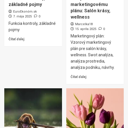
základné pojmy
marketingovému
plánu: Salón krásy,
EuroEkonóm.sk
wellness
7. mája 2025
0
Funkcia kontroly, základné
Marcelka18
15. apríla 2025
0
pojmy
Marketingový plán:
Čítať ďalej
Vzorový marketingový
plán pre salón krásy,
wellness. Swot analýza,
analýza prostredia,
analýza podniku, návrhy.
Čítať ďalej