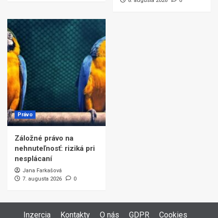
8. augusta 2026
0
Právo
Záložné právo na
nehnuteľnosť: riziká pri
nesplácaní
Jana Farkašová
7. augusta 2026
0
Inzercia
Kontakty
O nás
GDPR
Cookies