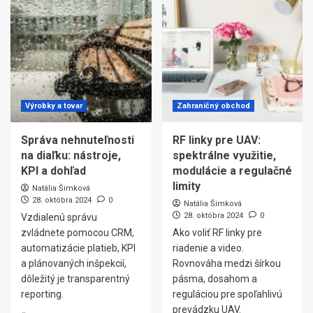
Výrobky a tovar
Zahraničný obchod
Správa nehnuteľnosti
RF linky pre UAV:
na diaľku: nástroje,
spektrálne využitie,
KPI a dohľad
modulácie a regulačné
limity
Natália Šimková
28. októbra 2024
0
Natália Šimková
28. októbra 2024
0
Vzdialenú správu
zvládnete pomocou CRM,
Ako voliť RF linky pre
automatizácie platieb, KPI
riadenie a video.
a plánovaných inšpekcií,
Rovnováha medzi šírkou
dôležitý je transparentný
pásma, dosahom a
reporting.
reguláciou pre spoľahlivú
prevádzku UAV.