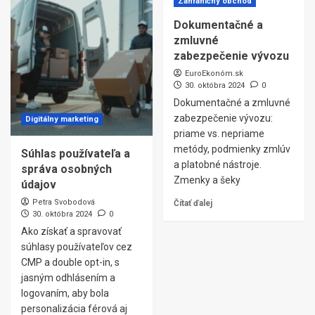
Zahraničný obchod
Dokumentačné a
zmluvné
zabezpečenie vývozu
EuroEkonóm.sk
30. októbra 2024
0
Dokumentačné a zmluvné
zabezpečenie vývozu:
Digitálny marketing
priame vs. nepriame
metódy, podmienky zmlúv
Súhlas používateľa a
a platobné nástroje.
správa osobných
Zmenky a šeky
údajov
Petra Svobodová
Čítať ďalej
30. októbra 2024
0
Ako získať a spravovať
súhlasy používateľov cez
CMP a double opt-in, s
jasným odhlásením a
logovaním, aby bola
personalizácia férová aj