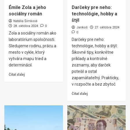
Émile Zola a jeho
Darčeky pre neho:
sociálny román
technológie, hobby a
štýl
Natália Šimková
28. októbra 2024
0
Jankoš
27. októbra 2024
0
Zola a sociálny román ako
laboratórium spoločnosti.
Darčeky pre neho:
Sledujeme rodinu, prácu a
technológie, hobby a štýl:
mesto v cykle, ktorý
Šikovné tipy, konkrétne
vytvára mapu tried a
príklady a kontrolné
determinácií.
zoznamy, aby darček
potešil a ostal
Čítať ďalej
zapamätateľný. Prakticky,
v rozpočte a bez zbytoč
Čítať ďalej