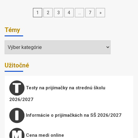
Stránkovanie
1
2
3
4
…
7
»
príspevkov
Témy
Témy
Užitočné
Testy na prijímačky na strednú školu
2026/2027
Informácie o prijímačkách na SŠ 2026/2027
Cena medi online