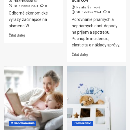
účinkov
EuroEkonóm.sk
28. októbra 2024
0
Natália Šimková
28. októbra 2024
0
Odborné ekonomické
výrazy začínajúce na
Porovnanie priamych a
písmeno W.
nepriamych daní: dopady
na príjem a spotrebu.
Čítať ďalej
Pochopte incidenciu,
elasticitu a náklady správy.
Čítať ďalej
Mikroekonómia
Podnikanie