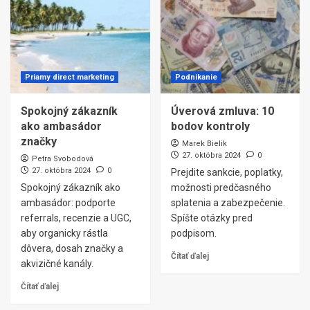
Priamy direct marketing
Podnikanie
Spokojný zákazník
Úverová zmluva: 10
ako ambasádor
bodov kontroly
značky
Marek Bielik
27. októbra 2024
0
Petra Svobodová
27. októbra 2024
0
Prejdite sankcie, poplatky,
Spokojný zákazník ako
možnosti predčasného
ambasádor: podporte
splatenia a zabezpečenie.
referrals, recenzie a UGC,
Spíšte otázky pred
aby organicky rástla
podpisom.
dôvera, dosah značky a
Čítať ďalej
akvizičné kanály.
Čítať ďalej