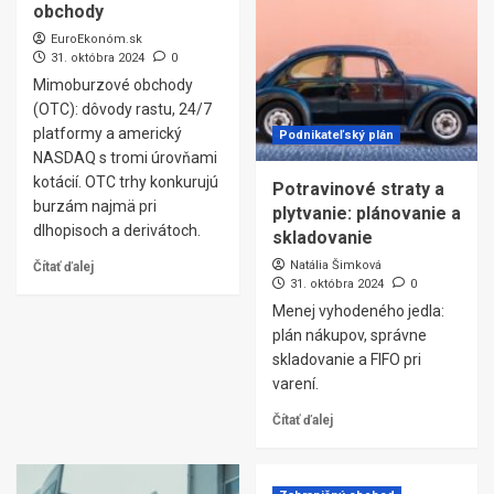
obchody
EuroEkonóm.sk
31. októbra 2024
0
Mimoburzové obchody
(OTC): dôvody rastu, 24/7
platformy a americký
Podnikateľský plán
NASDAQ s tromi úrovňami
kotácií. OTC trhy konkurujú
Potravinové straty a
burzám najmä pri
plytvanie: plánovanie a
dlhopisoch a derivátoch.
skladovanie
Natália Šimková
Čítať ďalej
31. októbra 2024
0
Menej vyhodeného jedla:
plán nákupov, správne
skladovanie a FIFO pri
varení.
Čítať ďalej