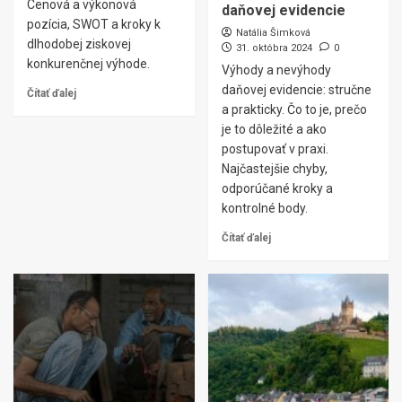
Cenová a výkonová
daňovej evidencie
pozícia, SWOT a kroky k
Natália Šimková
dlhodobej ziskovej
31. októbra 2024
0
konkurenčnej výhode.
Výhody a nevýhody
daňovej evidencie: stručne
Čítať ďalej
a prakticky. Čo to je, prečo
je to dôležité a ako
postupovať v praxi.
Najčastejšie chyby,
odporúčané kroky a
kontrolné body.
Čítať ďalej