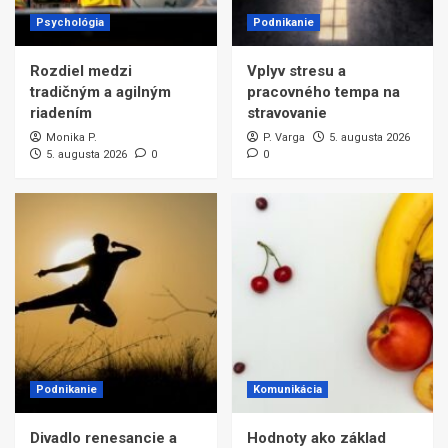
Psychológia
Podnikanie
Rozdiel medzi
Vplyv stresu a
tradičným a agilným
pracovného tempa na
riadením
stravovanie
Monika P.
P. Varga
5. augusta 2026
5. augusta 2026
0
0
Podnikanie
Komunikácia
Divadlo renesancie a
Hodnoty ako základ