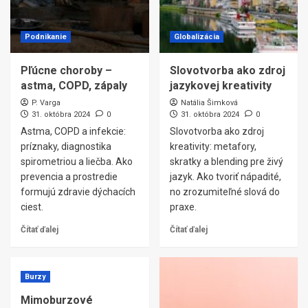
Podnikanie
Globalizácia
Pľúcne choroby –
Slovotvorba ako zdroj
astma, COPD, zápaly
jazykovej kreativity
P. Varga
Natália Šimková
31. októbra 2024
0
31. októbra 2024
0
Astma, COPD a infekcie:
Slovotvorba ako zdroj
príznaky, diagnostika
kreativity: metafory,
spirometriou a liečba. Ako
skratky a blending pre živý
prevencia a prostredie
jazyk. Ako tvoriť nápadité,
formujú zdravie dýchacích
no zrozumiteľné slová do
ciest.
praxe.
Čítať ďalej
Čítať ďalej
Burzy
Mimoburzové