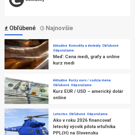
Obľúbené
Najnovšie
Aktuálne
Komodity a deriváty
Obľúbené
Odporúčame
Meď: Cena medi, grafy a online
kurz medi
Aktuálne
Kurzy euro / cudzia mena
Obľúbené
Odporúčame
Kurz EUR / USD – americký dolár
online
Letectvo
Obľúbené
Odporúčame
Ako v roku 2026 financovať
letecký výcvik pilota vrtuľníka
PPL(H) na Slovensku