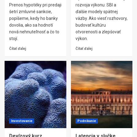
Prenos hypotéky pri predaji
rozvoja výkonu: SBI a
šetrí zmluvné sankcie,
ďalšie modely spätnej
popíšeme, kedy ho banky
väzby. Ako viesť rozhovory,
dovolia, ako sa hodnotí
budovať kultúru
nová nehnuteľnosť a čo to
otvorenosti a zlepšovať
stojí.
výkon.
Čítať ďalej
Čítať ďalej
Investovanie
Podnikanie
Devízový kurz
Latencia v slučke