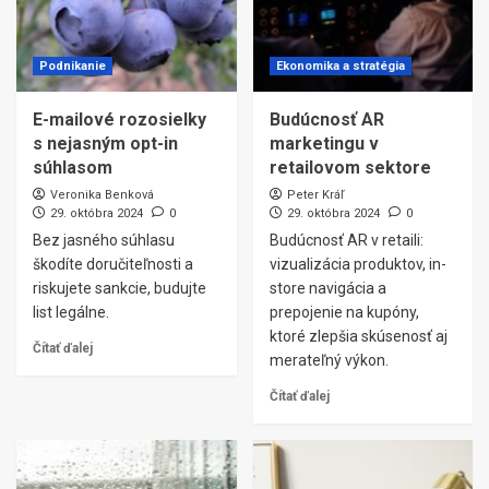
Podnikanie
Ekonomika a stratégia
E-mailové rozosielky
Budúcnosť AR
s nejasným opt-in
marketingu v
súhlasom
retailovom sektore
Veronika Benková
Peter Kráľ
29. októbra 2024
0
29. októbra 2024
0
Bez jasného súhlasu
Budúcnosť AR v retaili:
škodíte doručiteľnosti a
vizualizácia produktov, in-
riskujete sankcie, budujte
store navigácia a
list legálne.
prepojenie na kupóny,
ktoré zlepšia skúsenosť aj
Čítať ďalej
merateľný výkon.
Čítať ďalej