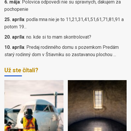
6. mája
:
Polovica odpovedi nie su spravnych, dakujem za
pochopenie
25. apríla
:
podla mna nie je to 11,21,31,41,51,61,71,81,91 a
potom 19...
20. apríla
:
no. kde si to mam skontrolovat?
10. apríla
:
Predaj rodinného domu s pozemkom Predám
starý rodinný dom v Štiavniku so zastavanou plochou ...
Už ste čítali?