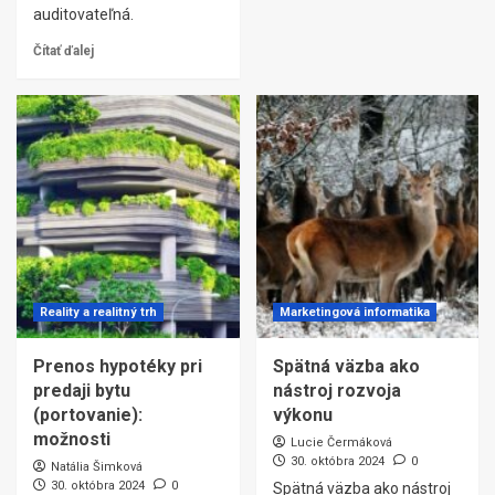
auditovateľná.
Čítať ďalej
Reality a realitný trh
Marketingová informatika
Prenos hypotéky pri
Spätná väzba ako
predaji bytu
nástroj rozvoja
(portovanie):
výkonu
možnosti
Lucie Čermáková
30. októbra 2024
0
Natália Šimková
30. októbra 2024
0
Spätná väzba ako nástroj