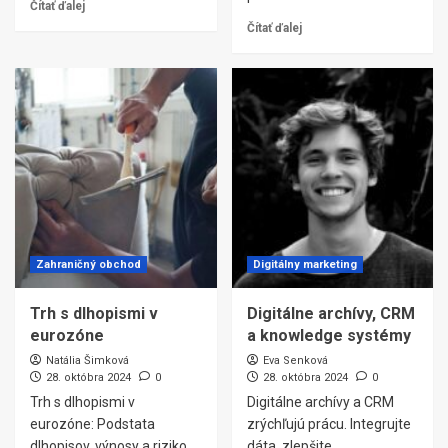
Čítať ďalej
Čítať ďalej
Zahraničný obchod
Digitálny marketing
Trh s dlhopismi v
Digitálne archívy, CRM
eurozóne
a knowledge systémy
Natália Šimková
Eva Senková
28. októbra 2024
0
28. októbra 2024
0
Trh s dlhopismi v
Digitálne archívy a CRM
eurozóne: Podstata
zrýchľujú prácu. Integrujte
dlhopisov, výnosy a riziko
dáta, zlepšite