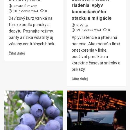
riadenia: vplyv
Natália Šimková
komunikačného
30. októbra 2024
0
stacku a mitigácie
Devízový kurz vzniká na
forexe podľa ponuky a
P. Varga
29. októbra 2024
0
dopytu. Poznajte režimy,
parity a riziká volatility aj
Vplyv latencie a jitteru na
zásahy centrálnych bánk.
riadenie. Ako merať a tlmiť
oneskorenia v linke,
Čítať ďalej
používať predikciu a
korektne časovať snímky a
príkazy.
Čítať ďalej