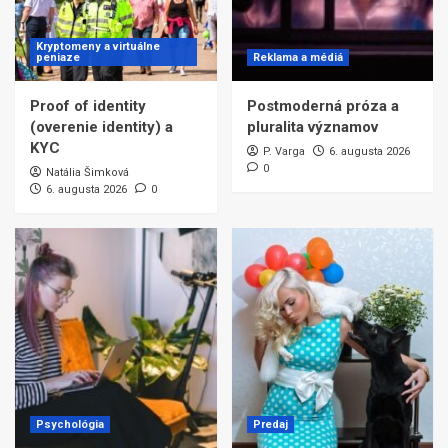
Kryptomeny a virtuálne
peniaze
Reklama a médiá
Proof of identity
Postmoderná próza a
(overenie identity) a
pluralita významov
KYC
P. Varga
6. augusta 2026
0
Natália Šimková
6. augusta 2026
0
Psychológia
Predaj