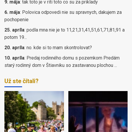
9. mája
:
tak toto je v riti toto co su za priklady
6. mája
:
Polovica odpovedi nie su spravnych, dakujem za
pochopenie
25. apríla
:
podla mna nie je to 11,21,31,41,51,61,71,81,91 a
potom 19...
20. apríla
:
no. kde si to mam skontrolovat?
10. apríla
:
Predaj rodinného domu s pozemkom Predám
starý rodinný dom v Štiavniku so zastavanou plochou ...
Už ste čítali?