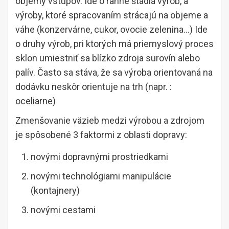
objemy vstupov. Ide o ranné štádiá výrob, a
výroby, ktoré spracovaním strácajú na objeme a
váhe (konzervárne, cukor, ovocie zelenina…) Ide
o druhy výrob, pri ktorých má priemyslový proces
sklon umiestniť sa blízko zdroja surovín alebo
palív. Často sa stáva, že sa výroba orientovaná na
dodávku neskôr orientuje na trh (napr. :
oceliarne)
Zmenšovanie väzieb medzi výrobou a zdrojom
je spôsobené 3 faktormi z oblasti dopravy:
novými dopravnými prostriedkami
novými technológiami manipulácie
(kontajnery)
novými cestami