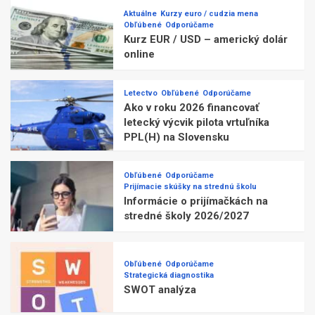
Aktuálne
Kurzy euro / cudzia mena
Obľúbené
Odporúčame
Kurz EUR / USD – americký dolár
online
Letectvo
Obľúbené
Odporúčame
Ako v roku 2026 financovať
letecký výcvik pilota vrtuľníka
PPL(H) na Slovensku
Obľúbené
Odporúčame
Prijímacie skúšky na strednú školu
Informácie o prijímačkách na
stredné školy 2026/2027
Obľúbené
Odporúčame
Strategická diagnostika
SWOT analýza