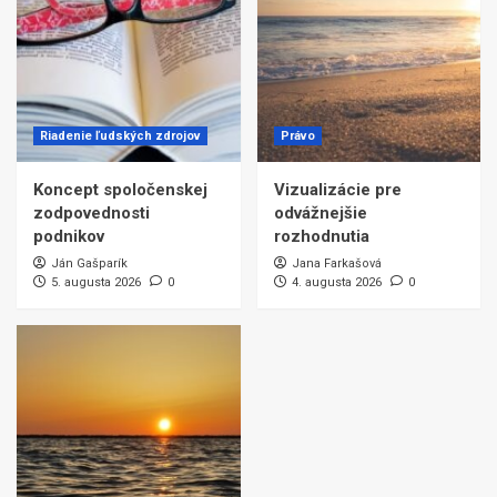
Riadenie ľudských zdrojov
Právo
Koncept spoločenskej
Vizualizácie pre
zodpovednosti
odvážnejšie
podnikov
rozhodnutia
Ján Gašparík
Jana Farkašová
5. augusta 2026
0
4. augusta 2026
0