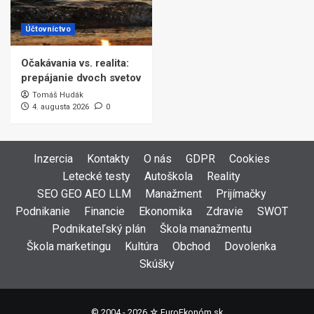
Účtovníctvo
Očakávania vs. realita:
prepájanie dvoch svetov
Tomáš Hudák
4. augusta 2026
0
Inzercia
Kontakty
O nás
GDPR
Cookies
Letecké testy
Autoškola
Reality
SEO GEO AEO LLM
Manažment
Prijímačky
Podnikanie
Financie
Ekonomika
Zdravie
SWOT
Podnikateľský plán
Škola manažmentu
Škola marketingu
Kultúra
Obchod
Dovolenka
Skúšky
© 2004 - 2026 ☆
EuroEkonóm.sk