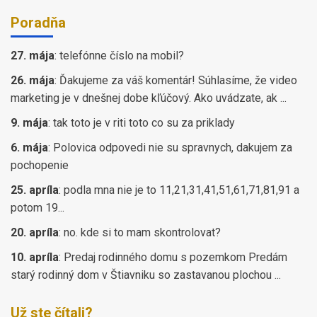
Poradňa
27. mája
:
telefónne číslo na mobil?
26. mája
:
Ďakujeme za váš komentár! Súhlasíme, že video
marketing je v dnešnej dobe kľúčový. Ako uvádzate, ak ...
9. mája
:
tak toto je v riti toto co su za priklady
6. mája
:
Polovica odpovedi nie su spravnych, dakujem za
pochopenie
25. apríla
:
podla mna nie je to 11,21,31,41,51,61,71,81,91 a
potom 19...
20. apríla
:
no. kde si to mam skontrolovat?
10. apríla
:
Predaj rodinného domu s pozemkom Predám
starý rodinný dom v Štiavniku so zastavanou plochou ...
Už ste čítali?