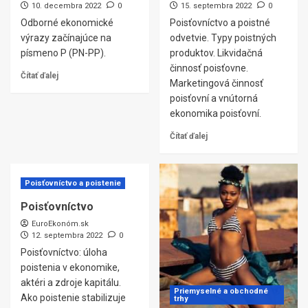
10. decembra 2022
0
15. septembra 2022
0
Odborné ekonomické
Poisťovníctvo a poistné
výrazy začínajúce na
odvetvie. Typy poistných
písmeno P (PN-PP).
produktov. Likvidačná
činnosť poisťovne.
Čítať ďalej
Marketingová činnosť
poisťovní a vnútorná
ekonomika poisťovní.
Čítať ďalej
Poisťovníctvo a poistenie
Poisťovníctvo
EuroEkonóm.sk
12. septembra 2022
0
Poisťovníctvo: úloha
poistenia v ekonomike,
aktéri a zdroje kapitálu.
Priemyselné a obchodné
Ako poistenie stabilizuje
trhy