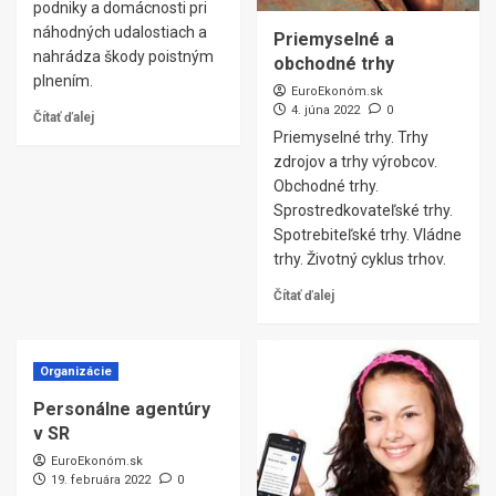
podniky a domácnosti pri
náhodných udalostiach a
Priemyselné a
nahrádza škody poistným
obchodné trhy
plnením.
EuroEkonóm.sk
4. júna 2022
0
Čítať ďalej
Priemyselné trhy. Trhy
zdrojov a trhy výrobcov.
Obchodné trhy.
Sprostredkovateľské trhy.
Spotrebiteľské trhy. Vládne
trhy. Životný cyklus trhov.
Čítať ďalej
Organizácie
Personálne agentúry
v SR
EuroEkonóm.sk
19. februára 2022
0