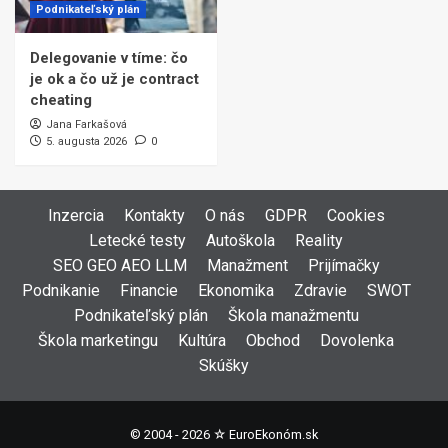
Podnikateľský plán
Delegovanie v tíme: čo
je ok a čo už je contract
cheating
Jana Farkašová
5. augusta 2026
0
Inzercia
Kontakty
O nás
GDPR
Cookies
Letecké testy
Autoškola
Reality
SEO GEO AEO LLM
Manažment
Prijímačky
Podnikanie
Financie
Ekonomika
Zdravie
SWOT
Podnikateľský plán
Škola manažmentu
Škola marketingu
Kultúra
Obchod
Dovolenka
Skúšky
© 2004 - 2026 ☆
EuroEkonóm.sk