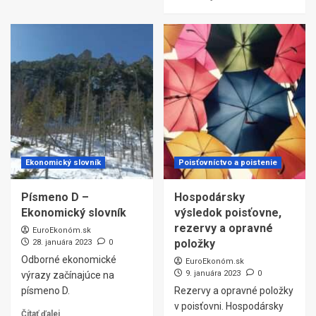
Ekonomický slovník
Poisťovníctvo a poistenie
Písmeno D –
Hospodársky
Ekonomický slovník
výsledok poisťovne,
rezervy a opravné
EuroEkonóm.sk
položky
28. januára 2023
0
Odborné ekonomické
EuroEkonóm.sk
9. januára 2023
0
výrazy začínajúce na
písmeno D.
Rezervy a opravné položky
v poisťovni. Hospodársky
Čítať ďalej