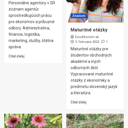
Personálne agentúry v SR
zoznam agentúr
sprostredkujúcich prácu
Znalosti
pre ekonómov a príbuzné
odbory. Administratíva,
Maturitné otázky
financie, logistika,
EuroEkonóm.sk
marketing, služby, štátna
5. februára 2022
1
správa.
Maturitné otázky pre
študentov obchodných
Čítať ďalej
akadémií a iných
odborných škôl.
Vypracované maturitné
otázky z ekonomiky a
predmetu slovenský jazyk
a literatúra.
Čítať ďalej