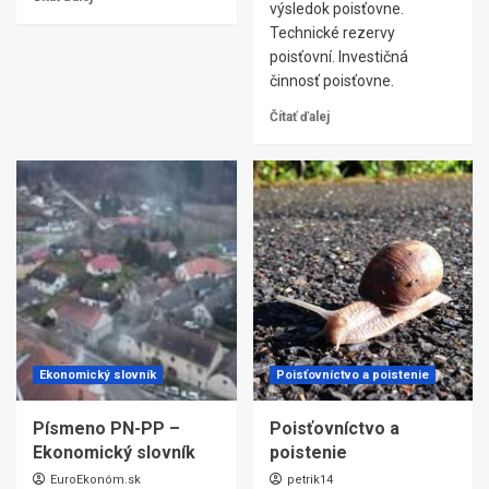
výsledok poisťovne.
Technické rezervy
poisťovní. Investičná
činnosť poisťovne.
Čítať ďalej
Ekonomický slovník
Poisťovníctvo a poistenie
Písmeno PN-PP –
Poisťovníctvo a
Ekonomický slovník
poistenie
EuroEkonóm.sk
petrik14