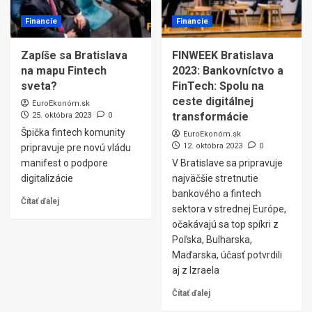
Financie
Financie
Zapíše sa Bratislava
FINWEEK Bratislava
na mapu Fintech
2023: Bankovníctvo a
sveta?
FinTech: Spolu na
ceste digitálnej
EuroEkonóm.sk
transformácie
25. októbra 2023
0
Špička fintech komunity
EuroEkonóm.sk
12. októbra 2023
0
pripravuje pre novú vládu
manifest o podpore
V Bratislave sa pripravuje
digitalizácie
najväčšie stretnutie
bankového a fintech
Čítať ďalej
sektora v strednej Európe,
očakávajú sa top spíkri z
Poľska, Bulharska,
Maďarska, účasť potvrdili
aj z Izraela
Čítať ďalej