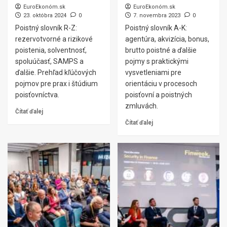
EuroEkonóm.sk
EuroEkonóm.sk
23. októbra 2024
0
7. novembra 2023
0
Poistný slovník R-Z:
Poistný slovník A-K:
rezervotvorné a rizikové
agentúra, akvizícia, bonus,
poistenia, solventnosť,
brutto poistné a ďalšie
spoluúčasť, SAMPS a
pojmy s praktickými
ďalšie. Prehľad kľúčových
vysvetleniami pre
pojmov pre prax i štúdium
orientáciu v procesoch
poisťovníctva.
poisťovní a poistných
zmluvách.
Čítať ďalej
Čítať ďalej