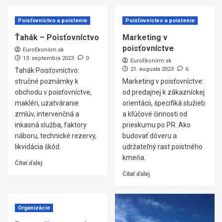
Poisťovníctvo a poistenie
Poisťovníctvo a poistenie
Ťahák – Poisťovníctvo
Marketing v
poisťovníctve
EuroEkonóm.sk
13. septembra 2023
0
EuroEkonóm.sk
21. augusta 2023
6
Ťahák Poisťovníctvo:
stručné poznámky k
Marketing v poisťovníctve:
obchodu v poisťovníctve,
od predajnej k zákazníckej
makléri, uzatváranie
orientácii, špecifiká služieb
zmlúv, intervenčná a
a kľúčové činnosti od
inkasná služba, faktory
prieskumu po PR. Ako
náboru, technické rezervy,
budovať dôveru a
likvidácia škôd.
udržateľný rast poistného
kmeňa.
Čítať ďalej
Čítať ďalej
Organizácie