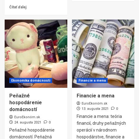
Čítať ďalej
Ekonomika domácnosti
Financie a mena
Peňažné
Financie a mena
hospodárenie
EuroEkonóm.sk
domácností
13. augusta 2021
0
Financie a mena: teória
EuroEkonóm.sk
24. augusta 2021
0
financií, druhy peňažných
Peňažné hospodárenie
operácií v národnom
domácností. Peňažná
hospodárstve, financie a