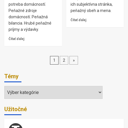
potreba domácností.
ich subjektívna stránka,
Peňažné zdroje
peňažný obeh a mena.
domácností. Peňažná
Čítať ďalej
bilancia. Hrubé peňažné
príjmy a výdavky.
Čítať ďalej
Stránkovanie
1
2
»
príspevkov
Témy
Témy
Užitočné