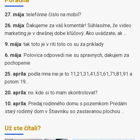
Poradňa
27. mája
:
telefónne číslo na mobil?
26. mája
:
Ďakujeme za váš komentár! Súhlasíme, že video
marketing je v dnešnej dobe kľúčový. Ako uvádzate, ak ...
9. mája
:
tak toto je v riti toto co su za priklady
6. mája
:
Polovica odpovedi nie su spravnych, dakujem za
pochopenie
25. apríla
:
podla mna nie je to 11,21,31,41,51,61,71,81,91 a
potom 19...
20. apríla
:
no. kde si to mam skontrolovat?
10. apríla
:
Predaj rodinného domu s pozemkom Predám
starý rodinný dom v Štiavniku so zastavanou plochou ...
Už ste čítali?