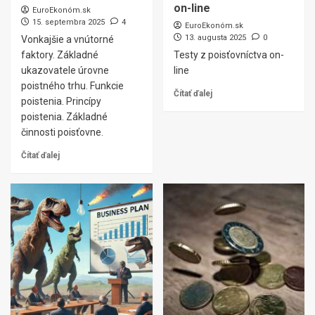
on-line
EuroEkonóm.sk
15. septembra 2025
4
EuroEkonóm.sk
13. augusta 2025
0
Vonkajšie a vnútorné
faktory. Základné
Testy z poisťovníctva on-
ukazovatele úrovne
line
poistného trhu. Funkcie
Čítať ďalej
poistenia. Princípy
poistenia. Základné
činnosti poisťovne.
Čítať ďalej