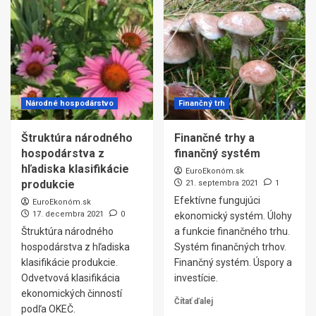
Národné hospodárstvo
Finančný trh
Štruktúra národného
Finančné trhy a
hospodárstva z
finančný systém
hľadiska klasifikácie
EuroEkonóm.sk
produkcie
21. septembra 2021
1
Efektívne fungujúci
EuroEkonóm.sk
17. decembra 2021
0
ekonomický systém. Úlohy
Štruktúra národného
a funkcie finančného trhu.
hospodárstva z hľadiska
Systém finančných trhov.
klasifikácie produkcie.
Finančný systém. Úspory a
Odvetvová klasifikácia
investície.
ekonomických činností
Čítať ďalej
podľa OKEČ.