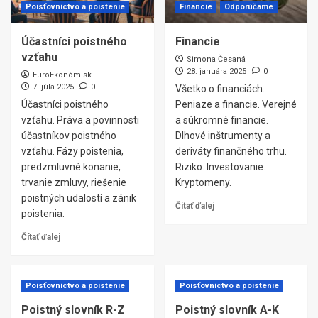
Poisťovníctvo a poistenie
Financie
Odporúčame
Účastníci poistného
Financie
vzťahu
Simona Česaná
28. januára 2025
0
EuroEkonóm.sk
7. júla 2025
0
Všetko o financiách.
Účastníci poistného
Peniaze a financie. Verejné
vzťahu. Práva a povinnosti
a súkromné financie.
účastníkov poistného
Dlhové inštrumenty a
vzťahu. Fázy poistenia,
deriváty finančného trhu.
predzmluvné konanie,
Riziko. Investovanie.
trvanie zmluvy, riešenie
Kryptomeny.
poistných udalostí a zánik
Čítať ďalej
poistenia.
Čítať ďalej
Poisťovníctvo a poistenie
Poisťovníctvo a poistenie
Poistný slovník R-Z
Poistný slovník A-K