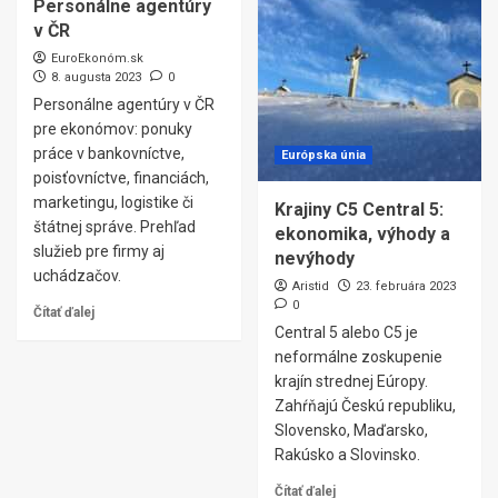
Personálne agentúry
v ČR
EuroEkonóm.sk
8. augusta 2023
0
Personálne agentúry v ČR
pre ekonómov: ponuky
práce v bankovníctve,
Európska únia
poisťovníctve, financiách,
marketingu, logistike či
Krajiny C5 Central 5:
štátnej správe. Prehľad
ekonomika, výhody a
služieb pre firmy aj
nevýhody
uchádzačov.
Aristid
23. februára 2023
0
Čítať ďalej
Central 5 alebo C5 je
neformálne zoskupenie
krajín strednej Eúropy.
Zahŕňajú Českú republiku,
Slovensko, Maďarsko,
Rakúsko a Slovinsko.
Čítať ďalej