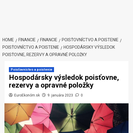
HOME
FINANCIE
FINANCIE
POISŤOVNÍCTVO A POISTENIE
POISŤOVNÍCTVO A POISTENIE
HOSPODÁRSKY VÝSLEDOK
POISŤOVNE, REZERVY A OPRAVNÉ POLOŽKY
Poisťovníctvo a poistenie
Hospodársky výsledok poisťovne,
rezervy a opravné položky
EuroEkonóm.sk
9. januára 2023
0