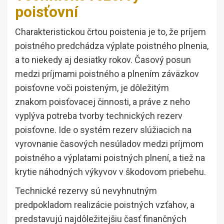
poisťovní
Charakteristickou črtou poistenia je to, že príjem
poistného predchádza výplate poistného plnenia,
a to niekedy aj desiatky rokov. Časový posun
medzi príjmami poistného a plnením záväzkov
poisťovne voči poisteným, je dôležitým
znakom poisťovacej činnosti, a práve z neho
vyplýva potreba tvorby technických rezerv
poisťovne. Ide o systém rezerv slúžiacich na
vyrovnanie časových nesúladov medzi príjmom
poistného a výplatami poistných plnení, a tiež na
krytie náhodných výkyvov v škodovom priebehu.
Technické rezervy sú nevyhnutným
predpokladom realizácie poistných vzťahov, a
predstavujú najdôležitejšiu časť finančných