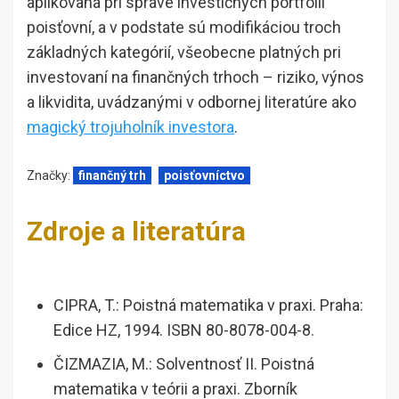
aplikovaná pri správe investičných portfólií
poisťovní, a v podstate sú modifikáciou troch
základných kategórií, všeobecne platných pri
investovaní na finančných trhoch – riziko, výnos
a likvidita, uvádzanými v odbornej literatúre ako
magický trojuholník investora
.
Značky:
finančný trh
poisťovníctvo
Zdroje a literatúra
CIPRA, T.: Poistná matematika v praxi. Praha:
Edice HZ, 1994. ISBN 80-8078-004-8.
ČIZMAZIA, M.: Solventnosť II. Poistná
matematika v teórii a praxi. Zborník