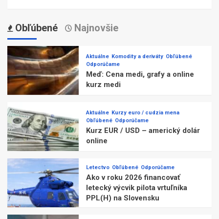
Obľúbené
Najnovšie
Aktuálne
Komodity a deriváty
Obľúbené
Odporúčame
Meď: Cena medi, grafy a online
kurz medi
Aktuálne
Kurzy euro / cudzia mena
Obľúbené
Odporúčame
Kurz EUR / USD – americký dolár
online
Letectvo
Obľúbené
Odporúčame
Ako v roku 2026 financovať
letecký výcvik pilota vrtuľníka
PPL(H) na Slovensku