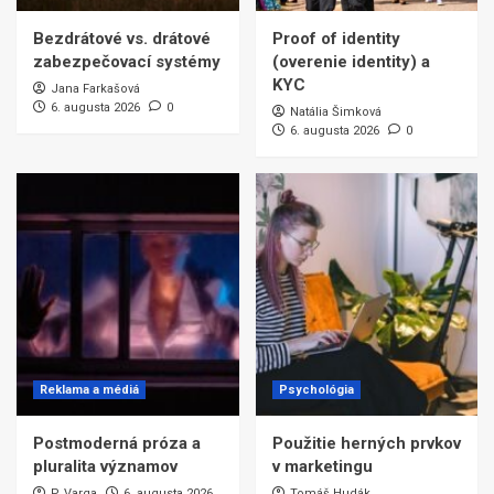
Bezdrátové vs. drátové
Proof of identity
zabezpečovací systémy
(overenie identity) a
KYC
Jana Farkašová
6. augusta 2026
0
Natália Šimková
6. augusta 2026
0
Reklama a médiá
Psychológia
Postmoderná próza a
Použitie herných prvkov
pluralita významov
v marketingu
P. Varga
6. augusta 2026
Tomáš Hudák