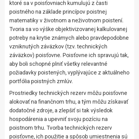
ktoré sa v poisťovniach kumulujú z časti
poistného na základe princípov poistnej
matematiky v životnom a neživotnom poistení.
Tvoria sa vo výške objektivizovanej kalkulovanej
potreby na krytie známych alebo pravdepodobne
vzniknutých záväzkov (tzv. technických
záväzkov) poisťovne. Poisťovne ich spravujú tak,
aby boli schopné plniť všetky relevantné
požiadavky poistených, vyplývajúce z aktuálneho
portfólia poistných zmlúv.
Prostriedky technických rezerv môžu poisťovne
alokovať na finančnom trhu, a tým môžu získavať
dodatočné zdroje, a zlepšiť si tak výsledok
hospodárenia a upevniť svoju pozíciu na
poistnom trhu. Tvorba technických rezerv
poisťovne, ich použitie a spôsob umiestnenia sú