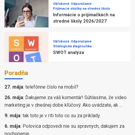
Obľúbené
Odporúčame
Prijímacie skúšky na strednú školu
Informácie o prijímačkách na
stredné školy 2026/2027
Obľúbené
Odporúčame
Strategická diagnostika
SWOT analýza
Poradňa
27. mája
:
telefónne číslo na mobil?
26. mája
:
Ďakujeme za váš komentár! Súhlasíme, že video
marketing je v dnešnej dobe kľúčový. Ako uvádzate, ak ...
9. mája
:
tak toto je v riti toto co su za priklady
6. mája
:
Polovica odpovedi nie su spravnych, dakujem za
pochopenie