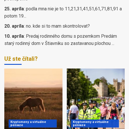
25. apríla
:
podla mna nie je to 11,21,31,41,51,61,71,81,91 a
potom 19...
20. apríla
:
no. kde si to mam skontrolovat?
10. apríla
:
Predaj rodinného domu s pozemkom Predám
starý rodinný dom v Štiavniku so zastavanou plochou ...
Už ste čítali?
Kryptomeny a virtuálne
Kryptomeny a virtuálne
peniaze
peniaze