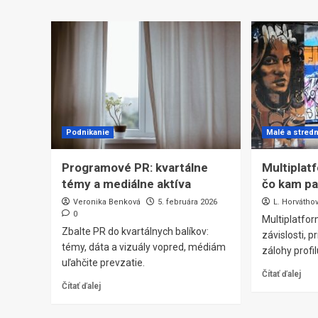
Podnikanie
Malé a stred
Programové PR: kvartálne
Multiplat
témy a mediálne aktíva
čo kam pa
Veronika Benková
5. februára 2026
L. Horvátho
0
Multiplatfor
Zbalte PR do kvartálnych balíkov:
závislosti, 
témy, dáta a vizuály vopred, médiám
zálohy profil
uľahčite prevzatie.
Čítať ďalej
Čítať ďalej