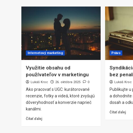
Internetový marketing
Právo
Využitie obsahu od
Syndikáci
používateľov v marketingu
bez penal
Lukáš Kroc
26. októbra 2025
0
Lukáš Kroc
Ako pracovať s UGC: kurátorované
Publikujte u
recenzie, fotky a videá, ktoré zvyšujú
a dohodnite 
dôveryhodnosť a konverzie naprieč
dosah a odk
kanálmi.
Čítať ďalej
Čítať ďalej