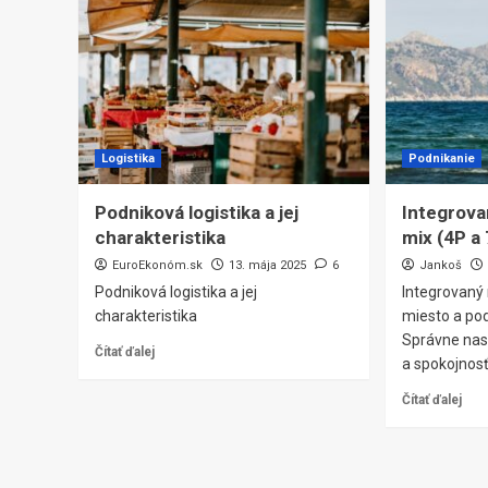
Logistika
Podnikanie
Podniková logistika a jej
Integrova
charakteristika
mix (4P a
EuroEkonóm.sk
13. mája 2025
6
Jankoš
Podniková logistika a jej
Integrovaný 
charakteristika
miesto a pod
Správne nas
Čítať ďalej
a spokojnos
Čítať ďalej