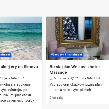
nažment
Všeobecný manažment
tálnej éry na filmovú
Biznis plán Wellness hotel
Massage
21. júna 2026
0
Bc. Januska
20. mája 2026
0
 výrobu aj sledovanie
Vypracovaný ukážkový biznis plán
ových nástrojov po
hotela a hotelových služieb.
ublikum: príležitosti,
Čítať ďalej
iace sa remeslo tvorby.