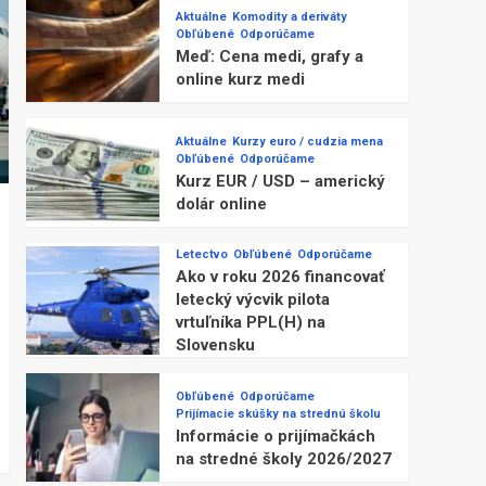
Aktuálne
Komodity a deriváty
Obľúbené
Odporúčame
Meď: Cena medi, grafy a
online kurz medi
Aktuálne
Kurzy euro / cudzia mena
Obľúbené
Odporúčame
Kurz EUR / USD – americký
dolár online
Letectvo
Obľúbené
Odporúčame
Ako v roku 2026 financovať
letecký výcvik pilota
vrtuľníka PPL(H) na
Slovensku
Obľúbené
Odporúčame
Prijímacie skúšky na strednú školu
Informácie o prijímačkách
na stredné školy 2026/2027