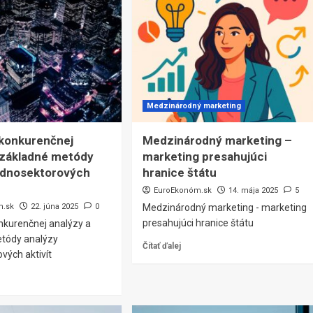
Medzinárodný marketing
 konkurenčnej
Medzinárodný marketing –
 základné metódy
marketing presahujúci
ednosektorových
hranice štátu
EuroEkonóm.sk
14. mája 2025
5
m.sk
22. júna 2025
0
Medzinárodný marketing - marketing
presahujúci hranice štátu
nkurenčnej analýzy a
tódy analýzy
Čítať ďalej
vých aktivít