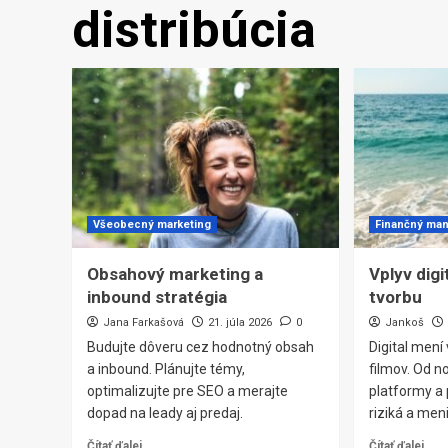
distribúcia
Všeobecný marketing
Finančný ma
Obsahový marketing a
Vplyv digi
inbound stratégia
tvorbu
Jana Farkašová
21. júla 2026
0
Jankoš
Budujte dôveru cez hodnotný obsah
Digital mení
a inbound. Plánujte témy,
filmov. Od n
optimalizujte pre SEO a merajte
platformy a p
dopad na leady aj predaj.
riziká a men
Čítať ďalej
Čítať ďalej