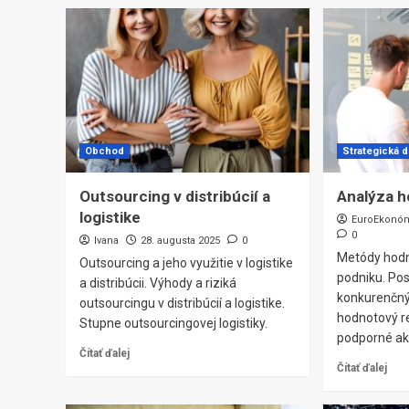
Obchod
Strategická d
Outsourcing v distribúcií a
Analýza 
logistike
EuroEkonó
0
Ivana
28. augusta 2025
0
Metódy hodn
Outsourcing a jeho využitie v logistike
podniku. Po
a distribúcii. Výhody a riziká
konkurenčnýc
outsourcingu v distribúcií a logistike.
hodnotový r
Stupne outsourcingovej logistiky.
podporné akt
Čítať ďalej
Čítať ďalej