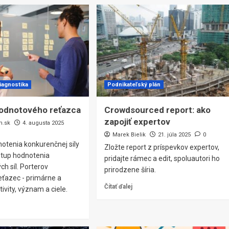
iagnostika
Podnikateľský plán
hodnotového reťazca
Crowdsourced report: ako
zapojiť expertov
m.sk
4. augusta 2025
Marek Bielik
21. júla 2025
0
otenia konkurenčnej sily
Zložte report z príspevkov expertov,
stup hodnotenia
pridajte rámec a edit, spoluautori ho
h síl. Porterov
prirodzene šíria.
eťazec - primárne a
Čítať ďalej
ivity, význam a ciele.