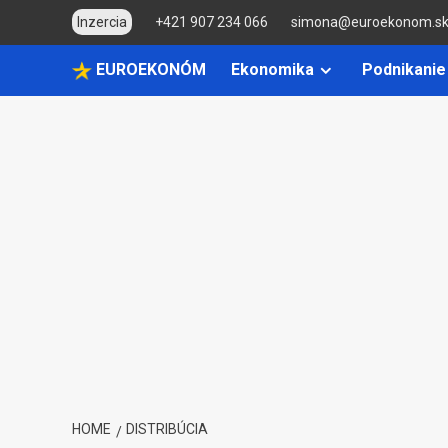
Skip
Inzercia
+421 907 234 066
simona@euroekonom.s
to
content
EUROEKONÓM
Ekonomika
Podnikanie
HOME
DISTRIBÚCIA