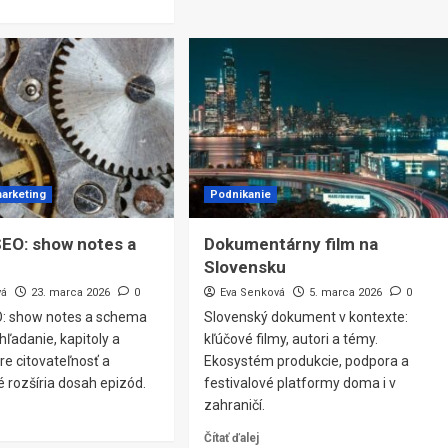
marketing
Podnikanie
EO: show notes a
Dokumentárny film na
Slovensku
vá
23. marca 2026
0
Eva Senková
5. marca 2026
0
: show notes a schema
Slovenský dokument v kontexte:
hľadanie, kapitoly a
kľúčové filmy, autori a témy.
pre citovateľnosť a
Ekosystém produkcie, podpora a
é rozšíria dosah epizód.
festivalové platformy doma i v
zahraničí.
Čítať ďalej