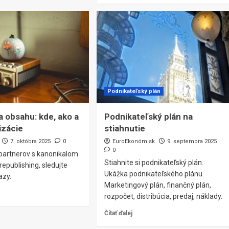
Podnikateľský plán
a obsahu: kde, ako a
Podnikateľský plán na
izácie
stiahnutie
7. októbra 2025
0
EuroEkonóm.sk
9. septembra 2025
0
 partnerov s kanonikalom
Stiahnite si podnikateľský plán.
republishing, sledujte
Ukážka podnikateľského plánu.
azy.
Marketingový plán, finančný plán,
rozpočet, distribúcia, predaj, náklady.
Čítať ďalej