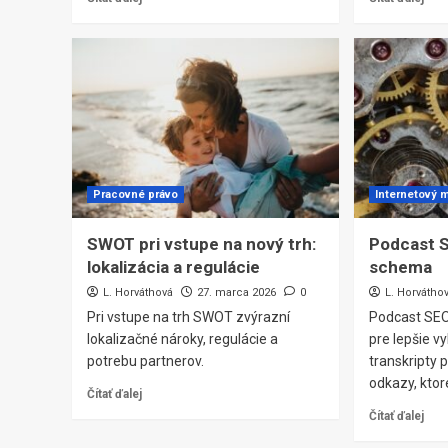
Pracovné právo
Internetový 
SWOT pri vstupe na nový trh:
Podcast S
lokalizácia a regulácie
schema
L. Horváthová
27. marca 2026
0
L. Horvátho
Pri vstupe na trh SWOT zvýrazní
Podcast SEO
lokalizačné nároky, regulácie a
pre lepšie vy
potrebu partnerov.
transkripty 
odkazy, ktor
Čítať ďalej
Čítať ďalej