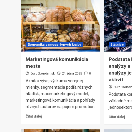
Ekonomika samosprávnych krajov
Štátnice
Marketingová komunikácia
Podstata
mesta
analýzy a
analýzy j
EuroEkonóm.sk
24. júna 2025
0
aktivít
Vznik a vývoj výskumu verejnej
mienky, segmentácia podľa rôznych
EuroEkonó
hľadísk, maximarketingový model,
Podstata ko
marketingová komunikácia a pohľady
základné me
rôznych autorov na pojem promotion.
jednosektoro
Čítať ďalej
Čítať ďalej