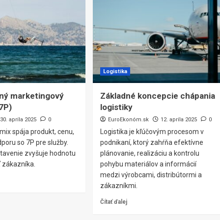
Logistika
ný marketingový
Základné koncepcie chápania
 7P)
logistiky
30. apríla 2025
0
EuroEkonóm.sk
12. apríla 2025
0
mix spája produkt, cenu,
Logistika je kľúčovým procesom v
poru so 7P pre služby.
podnikaní, ktorý zahŕňa efektívne
tavenie zvyšuje hodnotu
plánovanie, realizáciu a kontrolu
ť zákazníka.
pohybu materiálov a informácií
medzi výrobcami, distribútormi a
zákazníkmi.
Čítať ďalej