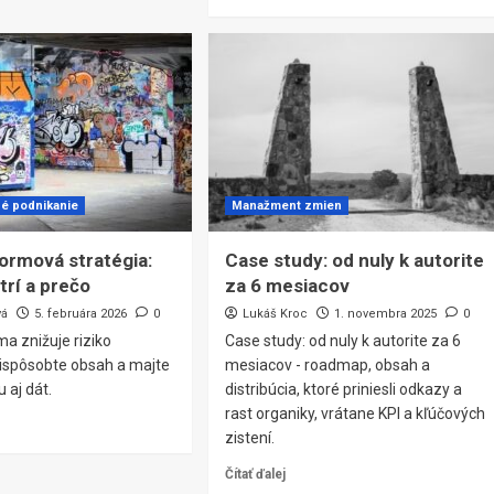
né podnikanie
Manažment zmien
formová stratégia:
Case study: od nuly k autorite
trí a prečo
za 6 mesiacov
vá
5. februára 2026
0
Lukáš Kroc
1. novembra 2025
0
ma znižuje riziko
Case study: od nuly k autorite za 6
prispôsobte obsah a majte
mesiacov - roadmap, obsah a
u aj dát.
distribúcia, ktoré priniesli odkazy a
rast organiky, vrátane KPI a kľúčových
zistení.
Čítať ďalej