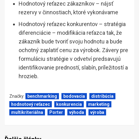
Hodnotový reťazec zákazníkov – nájsť
rezervy v činnostiach, ktoré vykonávame
Hodnotový reťazec konkurentov – stratégia
diferenciácie – modifikácia reťazca tak, že
zákazník bude tvoriť svoju hodnotu a bude
ochotný zaplatiť cenu za výrobok. Závery pre
formuláciu stratégie v odvetví predsavujú
identifikovanie predností, slabín, príležitostí a
hrozieb.
Značky:
benchmarking
bodovacia
distribúcia
hodnotový reťazec
konkurencia
marketing
multikriteriálna
Porter
výhoda
výroba