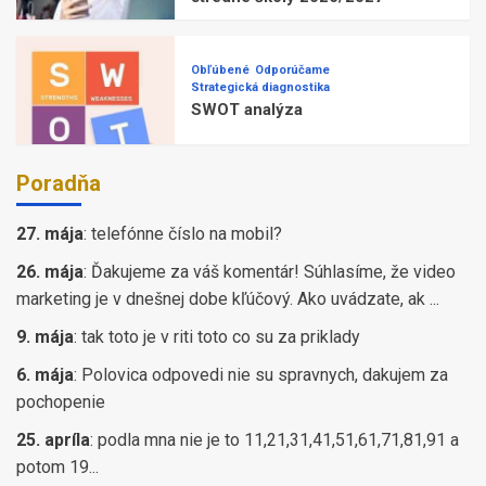
Obľúbené
Odporúčame
Strategická diagnostika
SWOT analýza
Poradňa
27. mája
:
telefónne číslo na mobil?
26. mája
:
Ďakujeme za váš komentár! Súhlasíme, že video
marketing je v dnešnej dobe kľúčový. Ako uvádzate, ak ...
9. mája
:
tak toto je v riti toto co su za priklady
6. mája
:
Polovica odpovedi nie su spravnych, dakujem za
pochopenie
25. apríla
:
podla mna nie je to 11,21,31,41,51,61,71,81,91 a
potom 19...