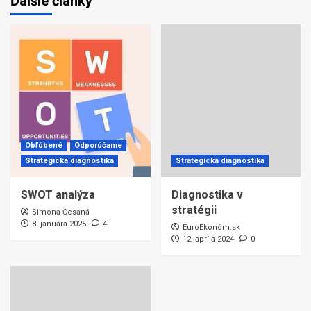
Ďalšie články
Obľúbené
Odporúčame
Strategická diagnostika
Strategická diagnostika
SWOT analýza
Diagnostika v
stratégii
Simona Česaná
8. januára 2025
4
EuroEkonóm.sk
12. apríla 2024
0