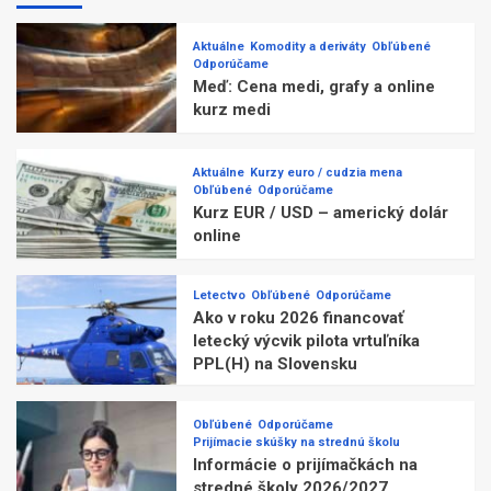
Aktuálne
Komodity a deriváty
Obľúbené
Odporúčame
Meď: Cena medi, grafy a online
kurz medi
Aktuálne
Kurzy euro / cudzia mena
Obľúbené
Odporúčame
Kurz EUR / USD – americký dolár
online
Letectvo
Obľúbené
Odporúčame
Ako v roku 2026 financovať
letecký výcvik pilota vrtuľníka
PPL(H) na Slovensku
Obľúbené
Odporúčame
Prijímacie skúšky na strednú školu
Informácie o prijímačkách na
stredné školy 2026/2027