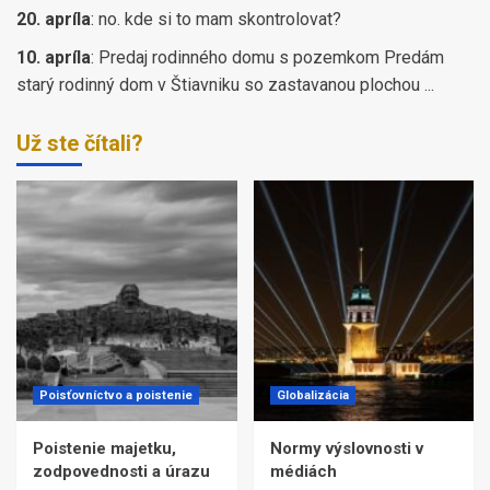
20. apríla
:
no. kde si to mam skontrolovat?
10. apríla
:
Predaj rodinného domu s pozemkom Predám
starý rodinný dom v Štiavniku so zastavanou plochou ...
Už ste čítali?
Poisťovníctvo a poistenie
Globalizácia
Poistenie majetku,
Normy výslovnosti v
zodpovednosti a úrazu
médiách