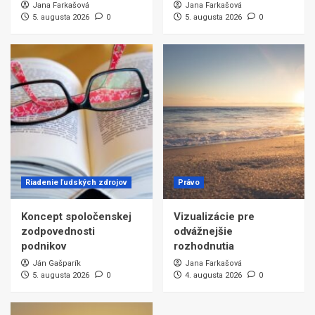
Jana Farkašová
Jana Farkašová
5. augusta 2026
0
5. augusta 2026
0
Riadenie ľudských zdrojov
Právo
Koncept spoločenskej
Vizualizácie pre
zodpovednosti
odvážnejšie
podnikov
rozhodnutia
Ján Gašparík
Jana Farkašová
5. augusta 2026
0
4. augusta 2026
0