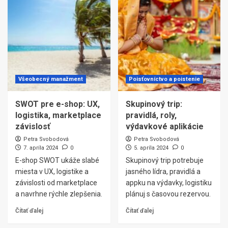
Všeobecný manažment
Poisťovníctvo a poistenie
SWOT pre e-shop: UX,
Skupinový trip:
logistika, marketplace
pravidlá, roly,
závislosť
výdavkové aplikácie
Petra Svobodová
Petra Svobodová
7. apríla 2024
0
5. apríla 2024
0
E-shop SWOT ukáže slabé
Skupinový trip potrebuje
miesta v UX, logistike a
jasného lídra, pravidlá a
závislosti od marketplace
appku na výdavky, logistiku
a navrhne rýchle zlepšenia.
plánuj s časovou rezervou.
Čítať ďalej
Čítať ďalej