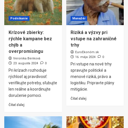
Podnikanie
Manažér
Krízové zbierky:
Riziká a výzvy pri
rýchle kampane bez
vstupe na zahraničné
chýb a
trhy
overpromisingu
EuroEkonóm.sk
16. mája 2024
0
Veronika Benková
23. augusta 2024
0
Pri vstupe na nové trhy
Pri krízach rozhoduje
spravujte politické a
rýchlosť aj pravdivosť:
menové riziká, právo a
verifikujte potreby, sľubujte
logistiku. Pripravte plány
len reálne a koordinujte
mitigácie.
doručenie pomoci.
Čítať ďalej
Čítať ďalej