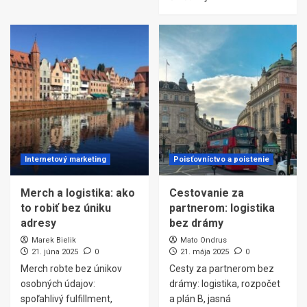
Internetový marketing
Poisťovníctvo a poistenie
Merch a logistika: ako
Cestovanie za
to robiť bez úniku
partnerom: logistika
adresy
bez drámy
Marek Bielik
Mato Ondrus
21. júna 2025
0
21. mája 2025
0
Merch robte bez únikov
Cesty za partnerom bez
osobných údajov:
drámy: logistika, rozpočet
spoľahlivý fulfillment,
a plán B, jasná