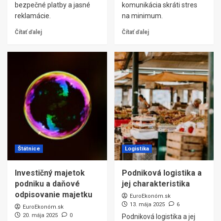
bezpečné platby a jasné
komunikácia skráti stres
reklamácie.
na minimum.
Čítať ďalej
Čítať ďalej
Štátnice
Logistika
Investičný majetok
Podniková logistika a
podniku a daňové
jej charakteristika
odpisovanie majetku
EuroEkonóm.sk
13. mája 2025
6
EuroEkonóm.sk
20. mája 2025
0
Podniková logistika a jej