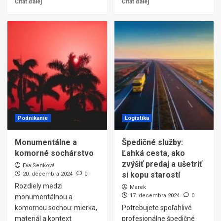
Čítať ďalej
Čítať ďalej
Podnikanie
Logistika
Monumentálne a
Špedičné služby:
komorné sochárstvo
Ľahká cesta, ako
zvýšiť predaj a ušetriť
Eva Senková
si kopu starostí
20. decembra 2024
0
Rozdiely medzi
Marek
17. decembra 2024
0
monumentálnou a
komornou sochou: mierka,
Potrebujete spoľahlivé
materiál a kontext
profesionálne špedičné