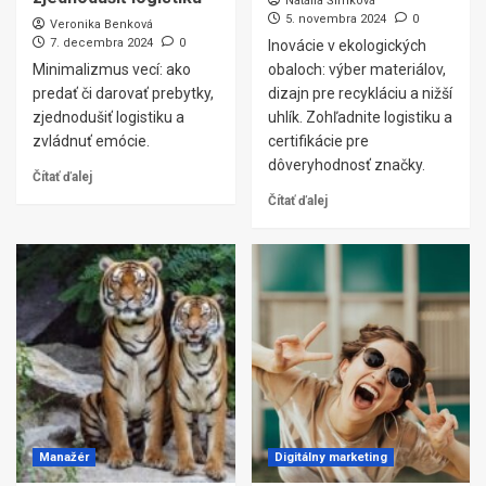
Natália Šimková
5. novembra 2024
0
Veronika Benková
7. decembra 2024
0
Inovácie v ekologických
Minimalizmus vecí: ako
obaloch: výber materiálov,
predať či darovať prebytky,
dizajn pre recykláciu a nižší
zjednodušiť logistiku a
uhlík. Zohľadnite logistiku a
zvládnuť emócie.
certifikácie pre
dôveryhodnosť značky.
Čítať ďalej
Čítať ďalej
Manažér
Digitálny marketing