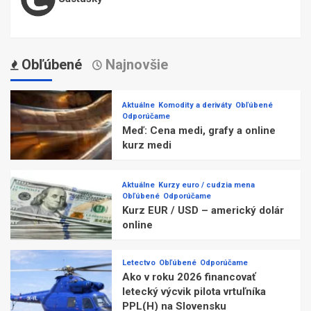
Obľúbené
Najnovšie
Aktuálne
Komodity a deriváty
Obľúbené
Odporúčame
Meď: Cena medi, grafy a online
kurz medi
Aktuálne
Kurzy euro / cudzia mena
Obľúbené
Odporúčame
Kurz EUR / USD – americký dolár
online
Letectvo
Obľúbené
Odporúčame
Ako v roku 2026 financovať
letecký výcvik pilota vrtuľníka
PPL(H) na Slovensku