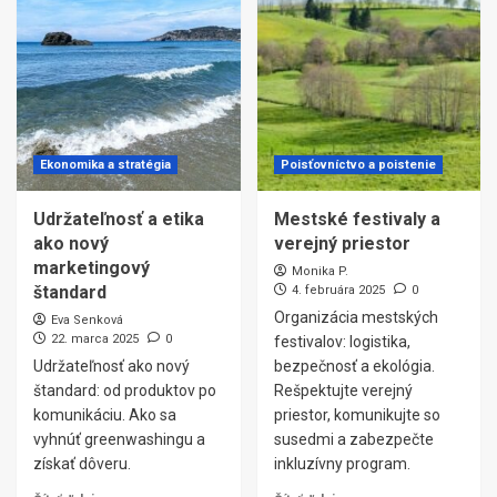
Ekonomika a stratégia
Poisťovníctvo a poistenie
Udržateľnosť a etika
Mestské festivaly a
ako nový
verejný priestor
marketingový
Monika P.
štandard
4. februára 2025
0
Organizácia mestských
Eva Senková
22. marca 2025
0
festivalov: logistika,
Udržateľnosť ako nový
bezpečnosť a ekológia.
štandard: od produktov po
Rešpektujte verejný
komunikáciu. Ako sa
priestor, komunikujte so
vyhnúť greenwashingu a
susedmi a zabezpečte
získať dôveru.
inkluzívny program.