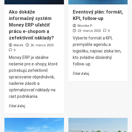
Ako dokáže
Eventový plán: formát,
informačný systém
KPI, follow-up
Money ERP uľahčiť
Monika P.
prácu e-shopom a
23. marca 2025
0
zefektívniť náklady?
Vyberte formát a KPI,
premyslite agendu a
Marek
26. marca 2025
0
logistiku, najviac získa ten,
Money ERP je ideálne
kto zvládne dôsledný
riešenie pre e-shopy, ktoré
follow-up.
potrebujú zefektívniť
Čítať ďalej
spracovanie objednávok,
riadenie zásob a
optimalizovať náklady na
rast podnikania.
Čítať ďalej