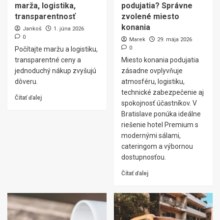
marža, logistika,
podujatia? Správne
transparentnosť
zvolené miesto
konania
Jankoš
1. júna 2026
0
Marek
29. mája 2026
0
Počítajte maržu a logistiku,
transparentné ceny a
Miesto konania podujatia
jednoduchý nákup zvyšujú
zásadne ovplyvňuje
dôveru.
atmosféru, logistiku,
technické zabezpečenie aj
Čítať ďalej
spokojnosť účastníkov. V
Bratislave ponúka ideálne
riešenie hotel Premium s
modernými sálami,
cateringom a výbornou
dostupnosťou.
Čítať ďalej