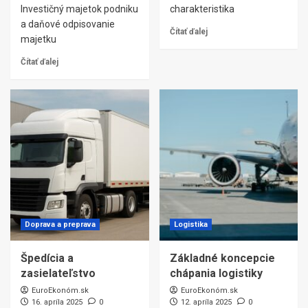
Investičný majetok podniku
charakteristika
a daňové odpisovanie
Čítať ďalej
majetku
Čítať ďalej
Doprava a preprava
Logistika
Špedícia a
Základné koncepcie
zasielateľstvo
chápania logistiky
EuroEkonóm.sk
EuroEkonóm.sk
16. apríla 2025
0
12. apríla 2025
0