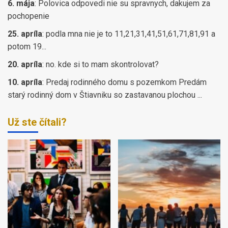
6. mája
:
Polovica odpovedi nie su spravnych, dakujem za
pochopenie
25. apríla
:
podla mna nie je to 11,21,31,41,51,61,71,81,91 a
potom 19...
20. apríla
:
no. kde si to mam skontrolovat?
10. apríla
:
Predaj rodinného domu s pozemkom Predám
starý rodinný dom v Štiavniku so zastavanou plochou ...
Už ste čítali?