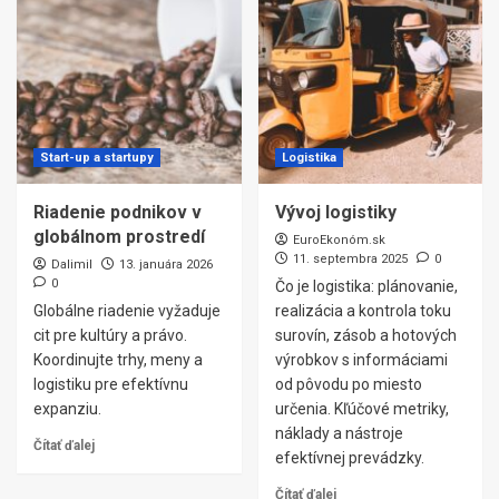
Start-up a startupy
Logistika
Riadenie podnikov v
Vývoj logistiky
globálnom prostredí
EuroEkonóm.sk
11. septembra 2025
0
Dalimil
13. januára 2026
0
Čo je logistika: plánovanie,
Globálne riadenie vyžaduje
realizácia a kontrola toku
cit pre kultúry a právo.
surovín, zásob a hotových
Koordinujte trhy, meny a
výrobkov s informáciami
logistiku pre efektívnu
od pôvodu po miesto
expanziu.
určenia. Kľúčové metriky,
náklady a nástroje
Čítať ďalej
efektívnej prevádzky.
Čítať ďalej