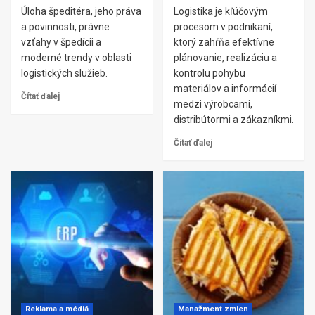
Úloha špeditéra, jeho práva
Logistika je kľúčovým
a povinnosti, právne
procesom v podnikaní,
vzťahy v špedícii a
ktorý zahŕňa efektívne
moderné trendy v oblasti
plánovanie, realizáciu a
logistických služieb.
kontrolu pohybu
materiálov a informácií
Čítať ďalej
medzi výrobcami,
distribútormi a zákazníkmi.
Čítať ďalej
Reklama a médiá
Manažment zmien