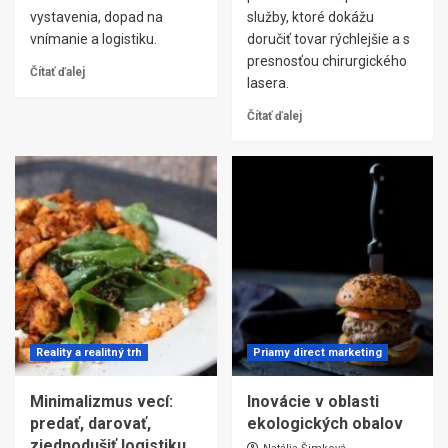
vystavenia, dopad na
služby, ktoré dokážu
vnímanie a logistiku.
doručiť tovar rýchlejšie a s
presnosťou chirurgického
Čítať ďalej
lasera.
Čítať ďalej
Reality a realitný trh
Priamy direct marketing
Minimalizmus vecí:
Inovácie v oblasti
predať, darovať,
ekologických obalov
zjednodušiť logistiku