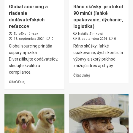
Global sourcing a
Ráno skúšky: protokol
riadenie
90 minút (ľahké
dodávateľských
opakovanie, dýchanie,
reťazcov
logistika)
EuroEkonóm.sk
Natália Šimková
13. septembra 2024
0
8. septembra 2024
0
Global sourcing prináša
Ráno skúšky: ľahké
úspory aj riziká.
opakovanie, dych, kontrola
Diverzifikujte dodávateľov,
výbavy a skorý príchod
sledujte kvalitu a
znižujú stres aj chyby.
compliance.
Čítať ďalej
Čítať ďalej