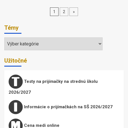
Stránkovanie
1
2
»
príspevkov
Témy
Témy
Užitočné
Testy na prijímačky na strednú školu
2026/2027
Informácie o prijímačkách na SŠ 2026/2027
Cena medi online