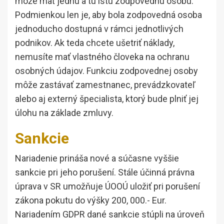
môže mať jednu a tú istú zodpovednú osobu.
Podmienkou len je, aby bola zodpovedná osoba
jednoducho dostupná v rámci jednotlivých
podnikov. Ak teda chcete ušetriť náklady,
nemusíte mať vlastného človeka na ochranu
osobných údajov. Funkciu zodpovednej osoby
môže zastávať zamestnanec, prevádzkovateľ
alebo aj externý špecialista, ktorý bude plniť jej
úlohu na základe zmluvy.
Sankcie
Nariadenie prináša nové a súčasne vyššie
sankcie pri jeho porušení. Stále účinná právna
úprava v SR umožňuje ÚOOÚ uložiť pri porušení
zákona pokutu do výšky 200, 000.- Eur.
Nariadením GDPR dané sankcie stúpli na úroveň