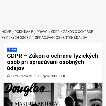
HOME
PODNIKANIE
PRÁVO
GDPR – ZÁKON O OCHRANE
FYZICKÝCH OSÔB PRI SPRACÚVANÍ OSOBNÝCH ÚDAJOV
Právo
GDPR – Zákon o ochrane fyzických
osôb pri spracúvaní osobných
údajov
EuroEkonóm.sk
18. apríla 2018
0