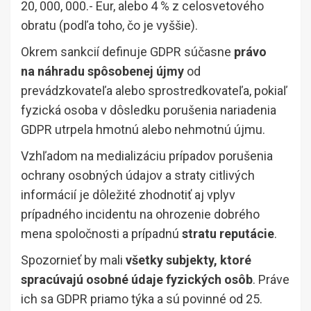
20, 000, 000.- Eur, alebo 4 % z celosvetového
obratu (podľa toho, čo je vyššie).
Okrem sankcií definuje GDPR súčasne
právo
na náhradu spôsobenej újmy
od
prevádzkovateľa alebo sprostredkovateľa, pokiaľ
fyzická osoba v dôsledku porušenia nariadenia
GDPR utrpela hmotnú alebo nehmotnú újmu.
Vzhľadom na medializáciu prípadov porušenia
ochrany osobných údajov a straty citlivých
informácií je dôležité zhodnotiť aj vplyv
prípadného incidentu na ohrozenie dobrého
mena spoločnosti a prípadnú
stratu reputácie
.
Spozornieť by mali
všetky subjekty, ktoré
spracúvajú osobné údaje fyzických osôb
. Práve
ich sa GDPR priamo týka a sú povinné od 25.