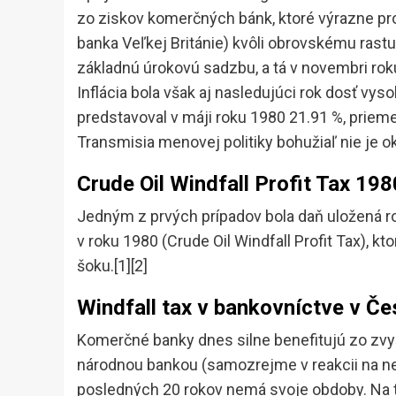
zo ziskov komerčných bánk, ktoré výrazne prof
banka Veľkej Británie) kvôli obrovskému rast
základnú úrokovú sadzbu, a tá v novembri rok
Inflácia bola však aj nasledujúci rok dosť vy
predstavoval v máji roku 1980 21.91 %, prieme
Transmisia menovej politiky bohužiaľ nie je o
Crude Oil Windfall Profit Tax 198
Jedným z prvých prípadov bola daň uložená 
v roku 1980 (Crude Oil Windfall Profit Tax),
šoku.[1][2]
Windfall tax v bankovníctve v Če
Komerčné banky dnes silne benefitujú zo zv
národnou bankou (samozrejme v reakcii na neš
posledných 20 rokov nemá svoje obdoby. Na t