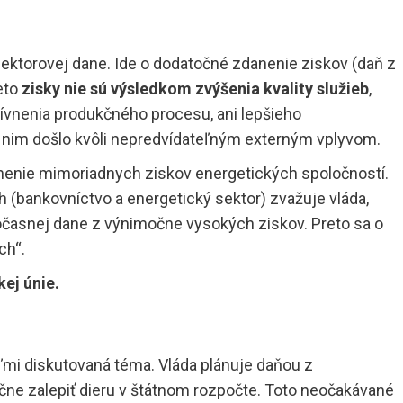
sektorovej dane. Ide o dodatočné zdanenie ziskov (daň z
ieto
zisky nie sú výsledkom zvýšenia kvality služieb
,
ívnenia produkčného procesu, ani lepšieho
 k nim došlo kvôli nepredvídateľným externým vplyvom.
danenie mimoriadnych ziskov energetických spoločností.
 (bankovníctvo a energetický sektor) zvažuje vláda,
očasnej dane z výnimočne vysokých ziskov. Preto sa o
ch“.
ej únie.
eľmi diskutovaná téma. Vláda plánuje daňou z
ne zalepiť dieru v štátnom rozpočte. Toto neočakávané