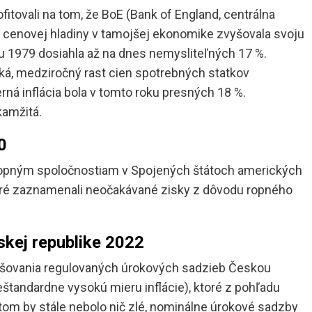
itovali na tom, že BoE (Bank of England, centrálna
u cenovej hladiny v tamojšej ekonomike zvyšovala svoju
u 1979 dosiahla až na dnes nemysliteľných 17 %.
soká, medziročný rast cien spotrebných statkov
rná inflácia bola v tomto roku presných 18 %.
kamžitá.
0
ropným spoločnostiam v Spojených štátoch amerických
 ktoré zaznamenali neočakávané zisky z dôvodu ropného
skej republike 2022
yšovania regulovaných úrokových sadzieb Českou
tandardne vysokú mieru inflácie), ktoré z pohľadu
om by stále nebolo nič zlé, nominálne úrokové sadzby