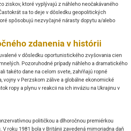
o ziskov, ktoré vyplývajú z náhleho neočakávaného
Častokrát sa to deje v dôsledku geopolitických
 ktoré spôsobujú nezvyčajné nárasty dopytu a/alebo
čného zdanenia v histórii
uvalené v dôsledku oportunistického zvyšovania cien
domnelých. Pozoruhodné prípady náhleho a dramatického
ali takéto dane na celom svete, zahŕňajú ropné
, vojny v Perzskom zálive a globálne ekonomické
k ropy a plynu v reakcii na ich inváziu na Ukrajinu v
konzervatívnou političkou a dlhoročnou premiérkou
 V roku 1981 bola v Británii zavedená mimoriadna daň