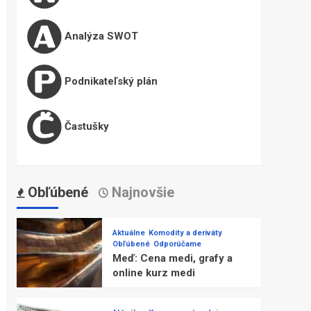
Analýza SWOT
Podnikateľský plán
Častušky
Obľúbené
Najnovšie
Aktuálne
Komodity a deriváty
Obľúbené
Odporúčame
Meď: Cena medi, grafy a
online kurz medi