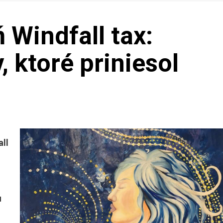
Windfall tax:
 ktoré priniesol
all
u