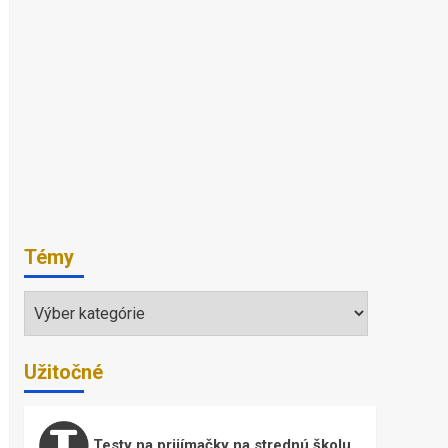
Témy
Témy
Užitočné
Testy na prijímačky na strednú školu