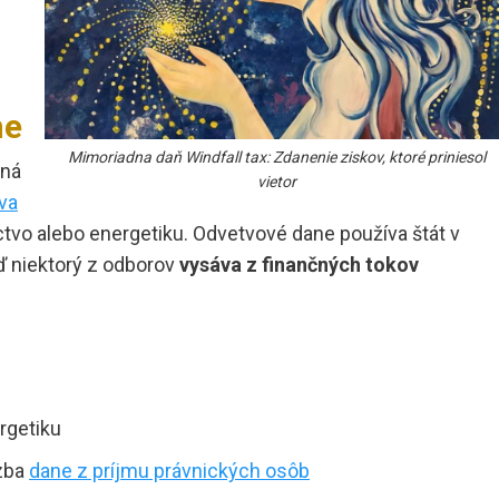
ne
Mimoriadna daň Windfall tax: Zdanenie ziskov, ktoré priniesol
aná
vietor
va
tvo alebo energetiku. Odvetvové dane používa štát v
ď niektorý z odborov
vysáva z finančných tokov
rgetiku
dzba
dane z príjmu právnických osôb