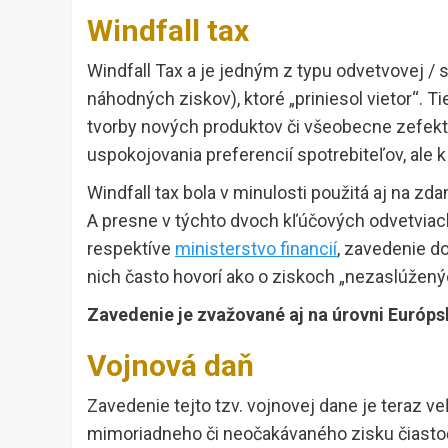
Windfall tax
Windfall Tax a je jedným z typu odvetvovej / 
náhodných ziskov), ktoré „priniesol vietor“. T
tvorby nových produktov či všeobecne zefekt
uspokojovania preferencií spotrebiteľov, ale
Windfall tax bola v minulosti použitá aj na z
A presne v týchto dvoch kľúčových odvetviach
respektíve
ministerstvo financií
, zavedenie d
nich často hovorí ako o ziskoch „nezaslúžený
Zavedenie je zvažované aj na úrovni Európsk
Vojnová daň
Zavedenie tejto tzv. vojnovej dane je teraz v
mimoriadneho či neočakávaného zisku čiastoč