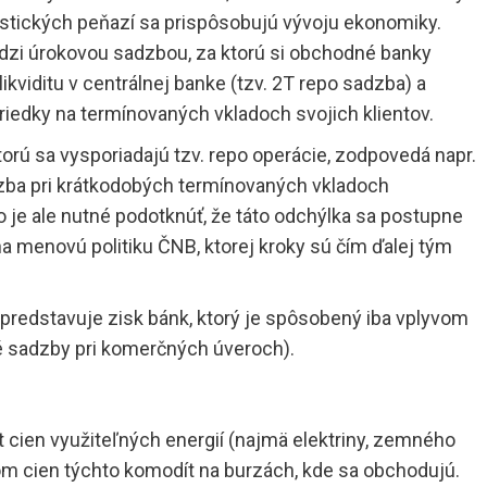
astických peňazí sa prispôsobujú vývoju ekonomiky.
dzi úrokovou sadzbou, za ktorú si obchodné banky
ikviditu v centrálnej banke (tzv. 2T repo sadzba) a
iedky na termínovaných vkladoch svojich klientov.
orú sa vysporiadajú tzv. repo operácie, zodpovedá napr.
dzba pri krátkodobých termínovaných vkladoch
 je ale nutné podotknúť, že táto odchýlka sa postupne
a menovú politiku ČNB, ktorej kroky sú čím ďalej tým
predstavuje zisk bánk, ktorý je spôsobený iba vplyvom
é sadzby pri komerčných úveroch).
t cien využiteľných energií (najmä elektriny, zemného
om cien týchto komodít na burzách, kde sa obchodujú.