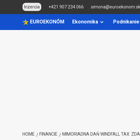
Skip
Inzercia
+421 907 234 066
simona@euroekonom.s
to
content
EUROEKONÓM
Ekonomika
Podnikanie
HOME
FINANCIE
MIMORIADNA DAŇ WINDFALL TAX: ZDAN