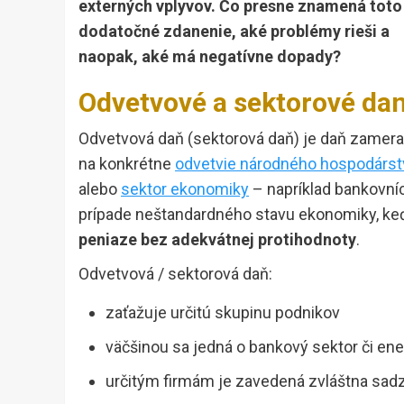
externých vplyvov. Čo presne znamená toto
dodatočné zdanenie, aké problémy rieši a
naopak, aké má negatívne dopady?
Odvetvové a sektorové da
Odvetvová daň (sektorová daň) je daň zamer
na konkrétne
odvetvie národného hospodárst
alebo
sektor ekonomiky
– napríklad bankovníc
prípade neštandardného stavu ekonomiky, ke
peniaze bez adekvátnej protihodnoty
.
Odvetvová / sektorová daň:
zaťažuje určitú skupinu podnikov
väčšinou sa jedná o bankový sektor či ene
určitým firmám je zavedená zvláštna sa