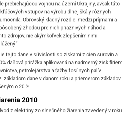
ále prebiehajúcou vojnou na území Ukrajiny, avšak táto
e kľúčových vstupov na výrobu dlhej škály rôznych
e umocnila. Obrovský kladný rozdiel medzi príjmami a
spôsobený zhodou pre nich priaznivých náhod a
to zdrojov, nie akýmkoľvek zlepšením nimi
slúžený“.
e tejto dane v súvislosti so ziskami z cien surovín a
60% daňová prirážka aplikovaná na nadmerný zisk firiem
níctva, petrolejárstva a ťažby fosílnych palív.
zi základom dane v danom roku a priemerom základov
ýšeným o 20 %.
iarenia 2010
dvod z elektriny zo slnečného žiarenia zavedený v roku