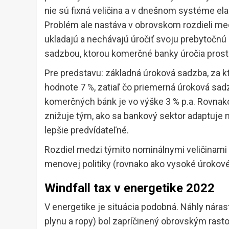
nie sú fixná veličina a v dnešnom systéme el
Problém ale nastáva v obrovskom rozdieli me
ukladajú a nechávajú úročiť svoju prebytočnú l
sadzbou, ktorou komerčné banky úročia prostr
Pre predstavu: základná úroková sadzba, za kt
hodnote 7 %, zatiaľ čo priemerná úroková sa
komerčných bánk je vo výške 3 % p.a. Rovnako
znižuje tým, ako sa bankový sektor adaptuje n
lepšie predvídateľné.
Rozdiel medzi týmito nominálnymi veličinami 
menovej politiky (rovnako ako vysoké úrokov
Windfall tax v energetike 2022
V energetike je situácia podobná. Náhly náras
plynu a ropy) bol zapríčinený obrovským rast