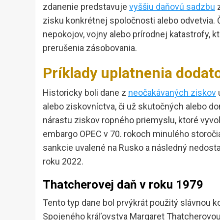
zdanenie predstavuje
vyššiu daňovú sadzbu
z
zisku konkrétnej spoločnosti alebo odvetvia. 
nepokojov, vojny alebo prírodnej katastrofy,
prerušenia zásobovania.
Príklady uplatnenia dodato
Historicky boli dane z
neočakávaných ziskov
alebo ziskovníctva, či už skutočných alebo 
nárastu ziskov ropného priemyslu, ktoré vyvol
embargo OPEC v 70. rokoch minulého storočia
sankcie uvalené na Rusko a následný nedostato
roku 2022.
Thatcherovej daň v roku 1979
Tento typ dane bol prvýkrát použitý slávnou 
Spojeného kráľovstva Margaret Thatcherovou.