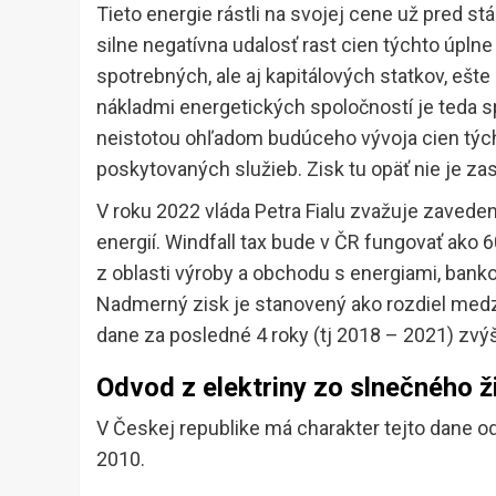
Tieto energie rástli na svojej cene už pred st
silne negatívna udalosť rast cien týchto úpln
spotrebných, ale aj kapitálových statkov, ešt
nákladmi energetických spoločností je teda 
neistotou ohľadom budúceho vývoja cien tých
poskytovaných služieb. Zisk tu opäť nie je za
V roku 2022 vláda Petra Fialu zvažuje zavedeni
energií. Windfall tax bude v ČR fungovať ako 
z oblasti výroby a obchodu s energiami, bankov
Nadmerný zisk je stanovený ako rozdiel med
dane za posledné 4 roky (tj 2018 – 2021) zv
Odvod z elektriny zo slnečného ž
V Českej republike má charakter tejto dane o
2010.