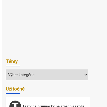
Témy
Témy
Užitočné
Testy na prijímačky na strednú školu