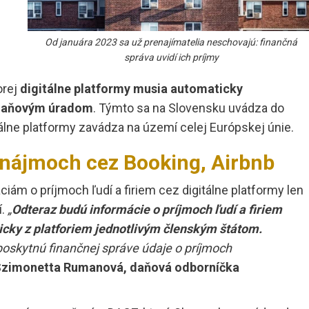
Od januára 2023 sa už prenajímatelia neschovajú: finančná
správa uvidí ich príjmy
orej
digitálne platformy musia automaticky
h daňovým úradom
. Týmto sa na Slovensku uvádza do
tálne platformy zavádza na území celej Európskej únie.
renájmoch cez Booking, Airbnb
iám o príjmoch ľudí a firiem cez digitálne platformy len
í.
„
Odteraz budú informácie o príjmoch ľudí a firiem
ticky z platforiem jednotlivým členským štátom.
poskytnú finančnej správe údaje o príjmoch
zimonetta Rumanová, daňová odborníčka