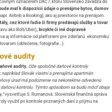
acovným označením DAC7, ktorú Slovensko zavádza do
bude mať k dispozícii údaje o prenájme bytov, domov
napr. Airbnb a Booking), ako aj priestorov na prenájom.
tály, cez ktoré ľudia či firmy predávajú služby a tovar
ravu ako Bolt/Uber)
, bicykle či iné dopravné
áva aj informácie od platforiem pre zdieľanú ekonomiku
tovarom (oblečenie, fotografie…).
ové audity
aňové audity
, čiže spoločné daňové kontroly
k napríklad Slovák vlastní a prenajíma apartmán
daňový úrad má podozrenie na nekorektne odvedenú
ú daňovú kontrolu. Týmto spôsobom sa budú môcť obaja
,“
vysvetľuje S. Rumanová. Slovenská finančná správa
y využiť pri kontrole priznaných daní z príjmu na