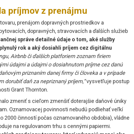
la príjmov z prenájmu
 tovaru, prenájom dopravných prostriedkov a
ytovacích, dopravných, stravovacích a ďalších služieb
nančnej správe detailné údaje o tom, aké služby
plynulý rok a aký dosiahli príjem cez digitálnu
gu, Airbnb či ďalších platforiem zoznam firiem
nými údajmi a údajmi o dosiahnutom príjme cez danú
 daňovým priznaním danej firmy či človeka a v prípade
 dorubiť daň za nepriznaný príjem,“
vysvetľuje postup
sti Grant Thornton.
malo zmeniť s cieľom zmenšiť doterajšie daňové úniky
am. Oznamovacej povinnosti nebudú podliehať veľkí
ako 2000 činností počas oznamovaného obdobia), vládne
hoduje na regulovanom trhu s cennými papiermi.