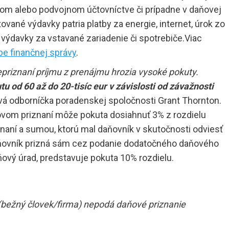
om alebo podvojnom účtovníctve či prípadne v daňovej
tované výdavky patria platby za energie, internet, úrok zo
výdavky za vstavané zariadenie či spotrebiče.Viac
e finančnej správy
.
nepriznaní príjmu z prenájmu hrozia vysoké pokuty.
tu od 60 až do 20-tisíc eur v závislosti od závažnosti
á odborníčka poradenskej spoločnosti Grant Thornton.
ňovom priznaní môže pokuta dosiahnuť 3% z rozdielu
ní a sumou, ktorú mal daňovník v skutočnosti odviesť
daňovník prizná sám cez podanie dodatočného daňového
ňový úrad, predstavuje pokuta 10% rozdielu.
 (bežný človek/firma) nepodá daňové priznanie