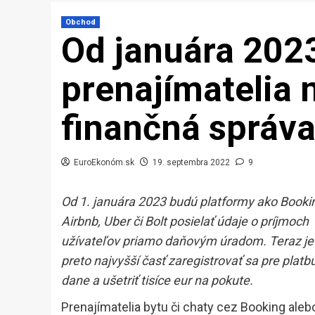
Obchod
Od januára 2023
prenajímatelia 
finančná správa 
EuroEkonóm.sk
19. septembra 2022
9
Od 1. januára 2023 budú platformy ako Booki
Airbnb, Uber či Bolt posielať údaje o príjmoch
užívateľov priamo daňovým úradom. Teraz je
preto najvyšší časť zaregistrovať sa pre platb
dane a ušetriť tisíce eur na pokute.
Prenajímatelia bytu či chaty cez Booking aleb