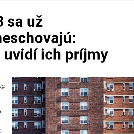
 sa už
neschovajú:
uvidí ich príjmy
ng,
u
o