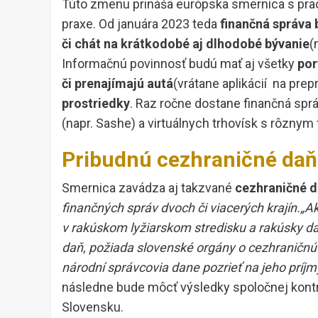
Túto zmenu prináša európska smernica s pr
praxe. Od januára 2023 teda
finančná správa 
či chát na krátkodobé aj dlhodobé bývanie
(
Informačnú povinnosť budú mať aj všetky
por
či prenajímajú autá
(vrátane aplikácií na prep
prostriedky
. Raz ročne dostane finančná spr
(napr. Sashe) a virtuálnych trhovísk s rôznym 
Pribudnú cezhraničné daň
Smernica zavádza aj takzvané
cezhraničné d
finančných správ dvoch či viacerých krajín.„A
v rakúskom lyžiarskom stredisku a rakúsky 
daň, požiada slovenské orgány o cezhraničn
národní správcovia dane pozrieť na jeho príjmy
následne bude môcť výsledky spoločnej kontrol
Slovensku.