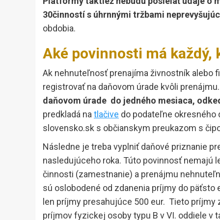
Platformy taktiež nebudú posielať údaje o 
30činností s úhrnnými tržbami neprevyšujú
obdobia.
Aké povinnosti má každý, 
Ak nehnuteľnosť prenajíma živnostník alebo f
registrovať na daňovom úrade kvôli prenájmu.
daňovom úrade do jedného mesiaca, odkedy
predkladá na
tlačive
do podateľne okresného d
slovensko.sk s občianskym preukazom s čip
Následne je treba vyplniť daňové priznanie pr
nasledujúceho roka. Túto povinnosť nemajú len 
činnosti (zamestnanie) a prenájmu nehnuteľnos
sú oslobodené od zdanenia príjmy do päťsto 
len príjmy presahujúce 500 eur. Tieto príjmy
príjmov fyzickej osoby typu B v VI. oddiele v 