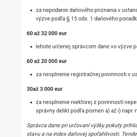
za nepodanie daňového priznania v ustano
výzve podľa § 15 ods. 1 daňového poriad
60 až 32 000 eur
lehote určenej správcom dane vo výzve p
60 až 20 000 eur
za nesplnenie registračnej povinnosti v u
30až 3 000 eur
za nesplnenie niektorej z povinností nep
správny delikt podľa písmen a) až i) napr
Správca dane pri určovaní výšky pokuty prihli
stavu a na index daňovej spoľahlivosti. Tendenc