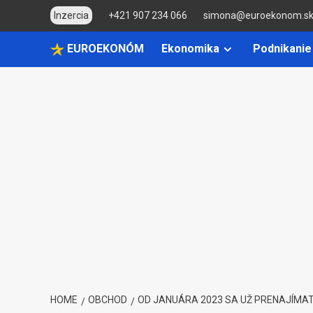
Skip
Inzercia
+421 907 234 066
simona@euroekonom.s
to
content
EUROEKONÓM
Ekonomika
Podnikanie
HOME
OBCHOD
OD JANUÁRA 2023 SA UŽ PRENAJÍMATE