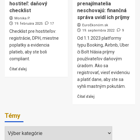
hostiteľ: daňový
prenajímatelia
checklist
neschovajú: finančná
správa uvidí ich príjmy
Monika P.
19. februára 2025
17
EuroEkonóm.sk
19. septembra 2022
9
Checklist pre hostiteľov:
registrácie, DPH, miestne
Od 1.1.2023 platformy
poplatky a evidencia
typu Booking, Airbnb, Uber
platieb, aby ste boli
či Bolt hlásia príjmy
compliant.
používateľov daňovým
úradom. Ako sa
Čítať ďalej
registrovať, viesť evidenciu
a platiť dane, aby ste sa
vyhli mastným pokutám.
Čítať ďalej
Témy
Témy