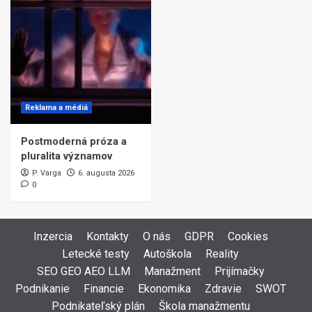
Reklama a médiá
Postmoderná próza a
pluralita významov
P. Varga
6. augusta 2026
0
Inzercia
Kontakty
O nás
GDPR
Cookies
Letecké testy
Autoškola
Reality
SEO GEO AEO LLM
Manažment
Prijímačky
Podnikanie
Financie
Ekonomika
Zdravie
SWOT
Podnikateľský plán
Škola manažmentu