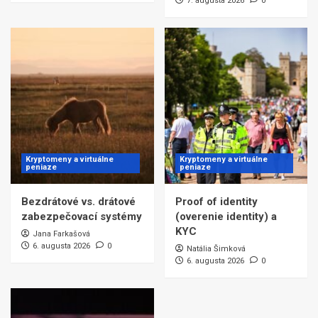
7. augusta 2026
0
Kryptomeny a virtuálne
Kryptomeny a virtuálne
peniaze
peniaze
Bezdrátové vs. drátové
Proof of identity
zabezpečovací systémy
(overenie identity) a
KYC
Jana Farkašová
6. augusta 2026
0
Natália Šimková
6. augusta 2026
0