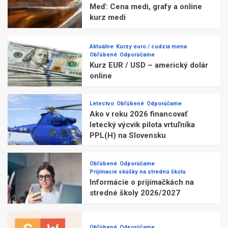
Meď: Cena medi, grafy a online
kurz medi
Aktuálne
Kurzy euro / cudzia mena
Obľúbené
Odporúčame
Kurz EUR / USD – americký dolár
online
Letectvo
Obľúbené
Odporúčame
Ako v roku 2026 financovať
letecký výcvik pilota vrtuľníka
PPL(H) na Slovensku
Obľúbené
Odporúčame
Prijímacie skúšky na strednú školu
Informácie o prijímačkách na
stredné školy 2026/2027
Obľúbené
Odporúčame