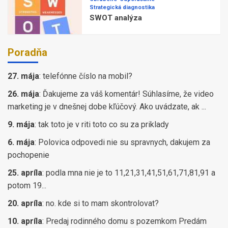
Strategická diagnostika
SWOT analýza
Poradňa
27. mája
:
telefónne číslo na mobil?
26. mája
:
Ďakujeme za váš komentár! Súhlasíme, že video
marketing je v dnešnej dobe kľúčový. Ako uvádzate, ak ...
9. mája
:
tak toto je v riti toto co su za priklady
6. mája
:
Polovica odpovedi nie su spravnych, dakujem za
pochopenie
25. apríla
:
podla mna nie je to 11,21,31,41,51,61,71,81,91 a
potom 19...
20. apríla
:
no. kde si to mam skontrolovat?
10. apríla
:
Predaj rodinného domu s pozemkom Predám