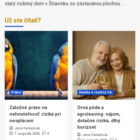
starý rodinný dom v Štiavniku so zastavanou plochou ...
Už ste čítali?
Právo
Reality a realitný trh
Záložné právo na
Orná pôda a
nehnuteľnosť: riziká pri
agroleasing: nájom,
nesplácaní
dotačné riziká, dlhý
horizont
Jana Farkašová
7. augusta 2026
0
Jana Farkašová