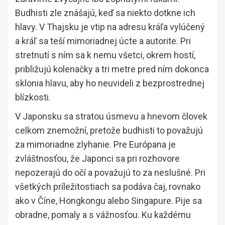
Budhisti zle znášajú, keď sa niekto dotkne ich
hlavy. V Thajsku je vtip na adresu kráľa vylúčený
a kráľ sa teší mimoriadnej úcte a autorite. Pri
stretnutí s ním sa k nemu všetci, okrem hostí,
približujú kolenačky a tri metre pred ním dokonca
sklonia hlavu, aby ho neuvideli z bezprostrednej
blízkosti.
V Japonsku sa stratou úsmevu a hnevom človek
celkom znemožní, pretože budhisti to považujú
za mimoriadne zlyhanie. Pre Európana je
zvláštnosťou, že Japonci sa pri rozhovore
nepozerajú do očí a považujú to za neslušné. Pri
všetkých príležitostiach sa podáva čaj, rovnako
ako v Číne, Hongkongu alebo Singapure. Pije sa
obradne, pomaly a s vážnosťou. Ku každému