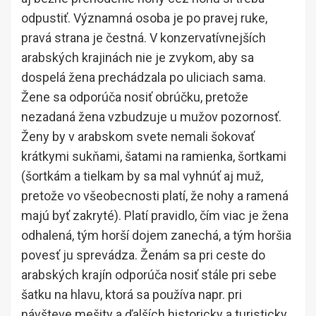
odpustiť. Významná osoba je po pravej ruke,
pravá strana je čestná. V konzervatívnejších
arabských krajinách nie je zvykom, aby sa
dospelá žena prechádzala po uliciach sama.
Žene sa odporúča nosiť obrúčku, pretože
nezadaná žena vzbudzuje u mužov pozornosť.
Ženy by v arabskom svete nemali šokovať
krátkymi sukňami, šatami na ramienka, šortkami
(šortkám a tielkam by sa mal vyhnúť aj muž,
pretože vo všeobecnosti platí, že nohy a ramená
majú byť zakryté). Platí pravidlo, čím viac je žena
odhalená, tým horší dojem zanechá, a tým horšia
povesť ju sprevádza. Ženám sa pri ceste do
arabských krajín odporúča nosiť stále pri sebe
šatku na hlavu, ktorá sa používa napr. pri
návšteve mešity a ďalších historicky a turisticky