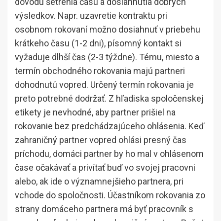
dôvodu šetrenia času a dosiahnutia dobrých
výsledkov. Napr. uzavretie kontraktu pri
osobnom rokovaní možno dosiahnuť v priebehu
krátkeho času (1-2 dni), písomný kontakt si
vyžaduje dlhší čas (2-3 týždne). Tému, miesto a
termín obchodného rokovania majú partneri
dohodnutú vopred. Určený termín rokovania je
preto potrebné dodržať. Z hľadiska spoločenskej
etikety je nevhodné, aby partner prišiel na
rokovanie bez predchádzajúceho ohlásenia. Keď
zahraničný partner vopred ohlási presný čas
príchodu, domáci partner by ho mal v ohlásenom
čase očakávať a privítať buď vo svojej pracovni
alebo, ak ide o významnejšieho partnera, pri
vchode do spoločnosti. Účastníkom rokovania zo
strany domáceho partnera má byť pracovník s