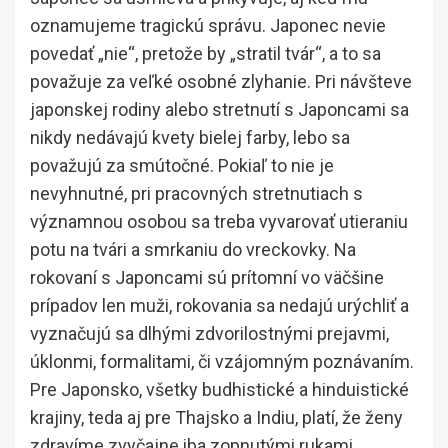
oznamujeme tragickú správu. Japonec nevie
povedať „nie“, pretože by „stratil tvár“, a to sa
považuje za veľké osobné zlyhanie. Pri návšteve
japonskej rodiny alebo stretnutí s Japoncami sa
nikdy nedávajú kvety bielej farby, lebo sa
považujú za smútočné. Pokiaľ to nie je
nevyhnutné, pri pracovných stretnutiach s
významnou osobou sa treba vyvarovať utieraniu
potu na tvári a smrkaniu do vreckovky. Na
rokovaní s Japoncami sú prítomní vo väčšine
prípadov len muži, rokovania sa nedajú urýchliť a
vyznačujú sa dlhými zdvorilostnými prejavmi,
úklonmi, formalitami, či vzájomným poznávaním.
Pre Japonsko, všetky budhistické a hinduistické
krajiny, teda aj pre Thajsko a Indiu, platí, že ženy
zdravíme zvyčajne iba zopnutými rukami.