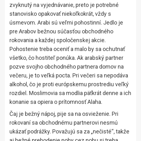
zvyknutý na vyjednávanie, preto je potrebné
stanovisko opakovať niekoľkokrát, vždy s
úsmevom. Arabi sú veľmi pohostinní. Jedlo je
pre Arabov bežnou súčasťou obchodného
rokovania a každej spoločenskej akcie.
Pohostenie treba oceniť a malo by sa ochutnať
všetko, čo hostiteľ ponúka. Ak arabský partner
pozve svojho obchodného partnera domov na
večeru, je to veľká pocta. Pri večeri sa nepodáva
alkohol, čo je proti európskemu prostrediu veľký
rozdiel. Moslimovia sa modlia päťkrát denne a ich
konanie sa opiera o prítomnosť Alaha.
Čaj je bežný nápoj, pije sa na osvieženie. Pri
rokovaní sa obchodnému partnerovi nesmú
ukázať podrážky. Považujú sa za „nečisté“, takže
aj bežné prehodenie nohy cez nohu si treba