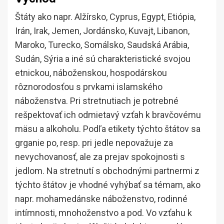
Štáty ako napr. Alžírsko, Cyprus, Egypt, Etiópia,
Irán, Irak, Jemen, Jordánsko, Kuvajt, Libanon,
Maroko, Turecko, Somálsko, Saudská Arábia,
Sudán, Sýria a iné sú charakteristické svojou
etnickou, náboženskou, hospodárskou
rôznorodosťou s prvkami islamského
náboženstva. Pri stretnutiach je potrebné
rešpektovať ich odmietavý vzťah k bravčovému
mäsu a alkoholu. Podľa etikety týchto štátov sa
grganie po, resp. pri jedle nepovažuje za
nevychovanosť, ale za prejav spokojnosti s
jedlom. Na stretnutí s obchodnými partnermi z
týchto štátov je vhodné vyhýbať sa témam, ako
napr. mohamedánske náboženstvo, rodinné
intímnosti, mnohoženstvo a pod. Vo vzťahu k