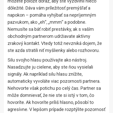
môžete položiť dôraz, aby ste vyzdvihli niečo
dôležité. Dáva vám príležitosť premýšľať a
napokon – pomáha vyhýbať sa nepríjemným
pazvukom, ako „eh“, „mmm“ a podobne.
Nemusíte sa báť robiť prestávky, ak s vaším
obchodným partnerom udržiavate aktívny
zrakový kontakt. Vtedy totiž nevzniká dojem, že
ste azda stratili niť myšlienky alebo rozhovoru.
Silu svojho hlasu používajte ako nástroj.
Nasadzujte ju cielene, aby ste ňou vysielali
signály. Ak napríklad silu hlasu znížite,
automaticky vyvoláte viac pozornosti partnera.
Nehovorte však potichu po celý čas. Partner sa
môže domnievať, že nie ste si istý v tom, čo
hovoríte. Ak hovoríte príliš hlasno, pôsobí to
agresívne. V lepšom prípade rozptýlite pozornosť