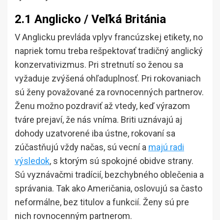
2.1 Anglicko / Veľká Británia
V Anglicku prevláda vplyv francúzskej etikety, no
napriek tomu treba rešpektovať tradičný anglický
konzervativizmus. Pri stretnutí so ženou sa
vyžaduje zvýšená ohľaduplnosť. Pri rokovaniach
sú ženy považované za rovnocenných partnerov.
Ženu možno pozdraviť až vtedy, keď výrazom
tváre prejaví, že nás vníma. Briti uznávajú aj
dohody uzatvorené iba ústne, rokovaní sa
zúčastňujú vždy načas, sú vecní a
majú radi
výsledok
, s ktorým sú spokojné obidve strany.
Sú vyznávačmi tradícií, bezchybného oblečenia a
správania. Tak ako Američania, oslovujú sa často
neformálne, bez titulov a funkcií. Ženy sú pre
nich rovnocenným partnerom.