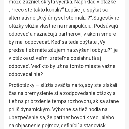
môže zaznieť skrytá výčitka. Napríklad v otázke
„Prečo ste takto konali?“ Lepšie je spýtať sa
alternatívne „Aký úmysel ste mali…?“.Sugestívne
otázky slúžia vlastne na manipuláciu. Podsúvajú
odpoveď a naznačujú partnerovi, v akom smere
by mal odpovedať. Keď sa teda opýtate „Vy
predsa tiež máte záujem na zvýšení odbytu?“ je
v otázke už veľmi zreteľne obsiahnutá aj
odpoveď. Veď kto by už na tomto mieste vážne
odpovedal nie?
Protiotázky – slúžia zväčša na to, aby ste získali
čas na premyslenie si a zodpovedanie otázky a
tiež na pribrzdenie tempa rozhovoru, ak sa stane
príliš dynamickým. Výborne sa tiež hodia na
ubezpečenie sa, že partner hovorí k veci, alebo
na objasnenie pojmov, definícií a stanovísk.