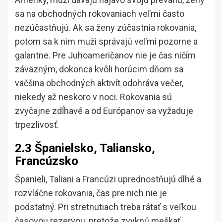
sa na obchodných rokovaniach veľmi často
nezúčastňujú. Ak sa ženy zúčastnia rokovania,
potom sa k nim muži správajú veľmi pozorne a
galantne. Pre Juhoameričanov nie je čas ničím
záväzným, dokonca kvôli horúcim dňom sa
väčšina obchodných aktivít odohráva večer,
niekedy až neskoro v noci. Rokovania sú
zvyčajne zdĺhavé a od Európanov sa vyžaduje
trpezlivosť.
2.3 Španielsko, Taliansko,
Francúzsko
Španieli, Taliani a Francúzi uprednostňujú dlhé a
rozvláčne rokovania, čas pre nich nie je
podstatný. Pri stretnutiach treba rátať s veľkou
časovou rezervou, pretože zvyknú meškať.