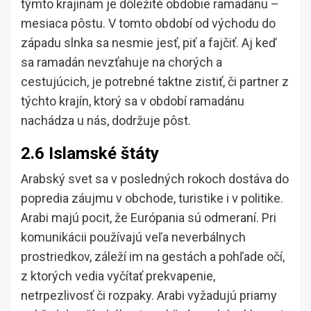
týmto krajinám je dôležité obdobie ramadánu –
mesiaca pôstu. V tomto období od východu do
západu slnka sa nesmie jesť, piť a fajčiť. Aj keď
sa ramadán nevzťahuje na chorých a
cestujúcich, je potrebné taktne zistiť, či partner z
týchto krajín, ktorý sa v období ramadánu
nachádza u nás, dodržuje pôst.
2.6 Islamské štáty
Arabský svet sa v posledných rokoch dostáva do
popredia záujmu v obchode, turistike i v politike.
Arabi majú pocit, že Európania sú odmeraní. Pri
komunikácii používajú veľa neverbálnych
prostriedkov, záleží im na gestách a pohľade očí,
z ktorých vedia vyčítať prekvapenie,
netrpezlivosť či rozpaky. Arabi vyžadujú priamy