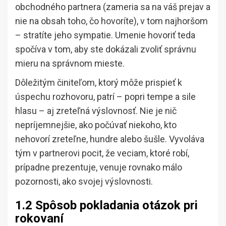
obchodného partnera (zameria sa na váš prejav a
nie na obsah toho, čo hovoríte), v tom najhoršom
– stratíte jeho sympatie. Umenie hovoriť teda
spočíva v tom, aby ste dokázali zvoliť správnu
mieru na správnom mieste.
Dôležitým činiteľom, ktorý môže prispieť k
úspechu rozhovoru, patrí – popri tempe a sile
hlasu – aj zreteľná výslovnosť. Nie je nič
nepríjemnejšie, ako počúvať niekoho, kto
nehovorí zreteľne, hundre alebo šušle. Vyvoláva
tým v partnerovi pocit, že veciam, ktoré robí,
prípadne prezentuje, venuje rovnako málo
pozornosti, ako svojej výslovnosti.
1.2 Spôsob pokladania otázok pri
rokovaní