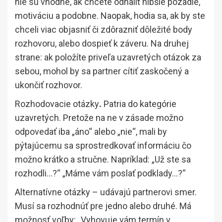
nie sú vhodné, ak chcete odhaliť hlbšie pozadie,
motiváciu a podobne. Naopak, hodia sa, ak by ste
chceli viac objasniť či zdôrazniť dôležité body
rozhovoru, alebo dospieť k záveru. Na druhej
strane: ak položíte priveľa uzavretých otázok za
sebou, mohol by sa partner cítiť zaskočený a
ukončiť rozhovor.
Rozhodovacie otázky
.
Patria do kategórie
uzavretých. Pretože na ne v zásade možno
odpovedať iba „áno“ alebo „nie“, mali by
pýtajúcemu sa sprostredkovať informáciu čo
možno krátko a stručne. Napríklad: „Už ste sa
rozhodli…?“ „Máme vám poslať podklady…?“
Alternatívne otázky – udávajú partnerovi smer.
Musí sa rozhodnúť pre jedno alebo druhé. Má
možnosť voľby: „Vyhovuje vám termín v