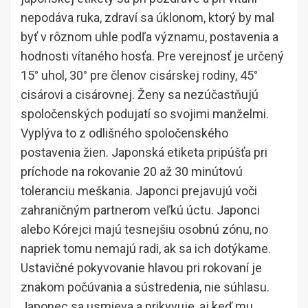
nepodáva ruka, zdraví sa úklonom, ktorý by mal
byť v rôznom uhle podľa významu, postavenia a
hodnosti vítaného hosťa. Pre verejnosť je určený
15° uhol, 30° pre členov cisárskej rodiny, 45°
cisárovi a cisárovnej. Ženy sa nezúčastňujú
spoločenských podujatí so svojimi manželmi.
Vyplýva to z odlišného spoločenského
postavenia žien. Japonská etiketa pripúšťa pri
príchode na rokovanie 20 až 30 minútovú
toleranciu meškania. Japonci prejavujú voči
zahraničným partnerom veľkú úctu. Japonci
alebo Kórejci majú tesnejšiu osobnú zónu, no
napriek tomu nemajú radi, ak sa ich dotýkame.
Ustavičné pokyvovanie hlavou pri rokovaní je
znakom počúvania a sústredenia, nie súhlasu.
Japonec sa usmieva a prikyvuje, aj keď mu