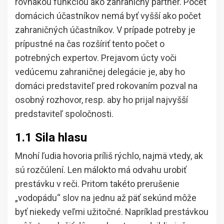
rovnakou funkciou ako zahraničný partner. Počet
domácich účastníkov nemá byť vyšší ako počet
zahraničných účastníkov. V prípade potreby je
prípustné na čas rozšíriť tento počet o
potrebných expertov. Prejavom úcty voči
vedúcemu zahraničnej delegácie je, aby ho
domáci predstaviteľ pred rokovaním pozval na
osobný rozhovor, resp. aby ho prijal najvyšší
predstaviteľ spoločnosti.
1.1 Sila hlasu
Mnohí ľudia hovoria príliš rýchlo, najmä vtedy, ak
sú rozčúlení. Len málokto má odvahu urobiť
prestávku v reči. Pritom takéto prerušenie
„vodopádu“ slov na jednu až päť sekúnd môže
byť niekedy veľmi užitočné. Napríklad prestávkou