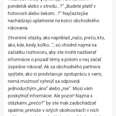
pondelok alebo v stredu…?“ „Budete platiť v
hotovosti alebo šekom…?“ Najčastejšie
nachádzajú uplatnenie na konci obchodného
rokovania.
Otvorené otázky, ako napríklad „načo, prečo, kto,
ako, kde, kedy, koľko…“, sú vhodné najmä na
začiatku rozhovoru, aby ste mohli nazbierať
informácie o pozadí témy a potom o nej začať
úspešne rokovať. Ak sa obchodného partnera
spýtate, ako si predstavuje spoluprácu s vami,
nemá možnosť vyhnúť sa odpovedi
jednoduchým „áno“ alebo „nie“. Musí vám
poskytnúť informácie. Ale pozor! Najmä s
otázkami „prečo?“ by ste mali zaobchádzať
opatrne, pretože v istých okolnostiach v nich