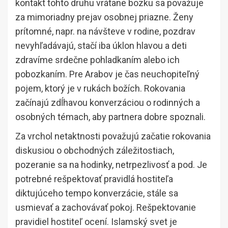
kontakt tohto druhu vrátane bozku sa považuje
za mimoriadny prejav osobnej priazne. Ženy
prítomné, napr. na návšteve v rodine, pozdrav
nevyhľadávajú, stačí iba úklon hlavou a deti
zdravíme srdečne pohladkaním alebo ich
pobozkaním. Pre Arabov je čas neuchopiteľný
pojem, ktorý je v rukách božích. Rokovania
začínajú zdĺhavou konverzáciou o rodinných a
osobných témach, aby partnera dobre spoznali.
Za vrchol netaktnosti považujú začatie rokovania
diskusiou o obchodných záležitostiach,
pozeranie sa na hodinky, netrpezlivosť a pod. Je
potrebné rešpektovať pravidlá hostiteľa
diktujúceho tempo konverzácie, stále sa
usmievať a zachovávať pokoj. Rešpektovanie
pravidiel hostiteľ ocení. Islamský svet je