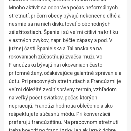
Mnoho aktivít sa odohráva počas neformálnych
stretnutí, pričom obedy bývajú nekonečne dlhé a
nesmie sa na nich diskutovať o obchodných
záležitostiach. Španieli sú veľmi citliví na kritiku
vlastných zvykov, napr. býčie zápasy a pod. V
južnej časti Španielska a Talianska sa na
rokovaniach zúčastňujú zväčša muži. Vo
Francúzsku bývajú na rokovaniach často
prítomné ženy, očakávajúce galantné správanie a
úctu. Pri pracovných stretnutiach s Francúzmi je
veľmi dôležité zvoliť správny termín, vzhľadom
na veľký počet sviatkov, počas ktorých
nepracujú. Francúzi hodnotia oblečenie a ako
rešpektujete súčasnú módu. Pri konverzácii
preferujú francúzštinu. Na pracovnom stretnutí
treba hovoriť po francúzsky, len ak jazyk dobre