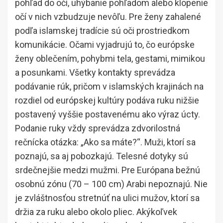
pohľad do očí, uhýbanie pohľadom alebo klopenie
očí v nich vzbudzuje nevôľu. Pre ženy zahalené
podľa islamskej tradície sú oči prostriedkom
komunikácie. Očami vyjadrujú to, čo európske
ženy oblečením, pohybmi tela, gestami, mimikou
a posunkami. Všetky kontakty sprevádza
podávanie rúk, pričom v islamských krajinách na
rozdiel od európskej kultúry podáva ruku nižšie
postavený vyššie postavenému ako výraz úcty.
Podanie ruky vždy sprevádza zdvorilostná
rečnícka otázka: „Ako sa máte?“. Muži, ktorí sa
poznajú, sa aj pobozkajú. Telesné dotyky sú
srdečnejšie medzi mužmi. Pre Európana bežnú
osobnú zónu (70 – 100 cm) Arabi nepoznajú. Nie
je zvláštnosťou stretnúť na ulici mužov, ktorí sa
držia za ruku alebo okolo pliec. Akýkoľvek