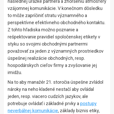
následnej urážke partnera a zhoršeniu atmosféry
vzájomnej komunikácie. V konečnom dôsledku
to môže zapríčiniť stratu významného a
perspektívne efektívneho obchodného kontaktu.
Z tohto hľadiska možno poznanie a
rešpektovanie pravidiel spoločenskej etikety v
styku so svojimi obchodnými partnermi
považovať za jeden z významných prostriedkov
úspešnej realizácie obchodných, resp.
hospodárskych cieľov firmy a zvyšovanie jej
imidžu.
Na to aby manažér 21. storočia úspešne zvládol
nároky na neho kladené nestačí aby ovládal
jeden, resp. viacero cudzích jazykov, ale
potrebuje ovládať i základné prvky a
postupy
neverbálnej komunikácie
, základy biznis etiky,