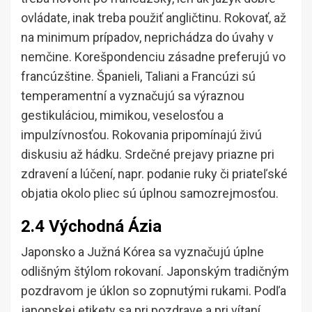
ovládate, inak treba použiť angličtinu. Rokovať, až
na minimum prípadov, neprichádza do úvahy v
nemčine. Korešpondenciu zásadne preferujú vo
francúzštine. Španieli, Taliani a Francúzi sú
temperamentní a vyznačujú sa výraznou
gestikuláciou, mimikou, veselosťou a
impulzívnosťou. Rokovania pripomínajú živú
diskusiu až hádku. Srdečné prejavy priazne pri
zdravení a lúčení, napr. podanie ruky či priateľské
objatia okolo pliec sú úplnou samozrejmosťou.
2.4 Východná Ázia
Japonsko a Južná Kórea sa vyznačujú úplne
odlišným štýlom rokovaní. Japonským tradičným
pozdravom je úklon so zopnutými rukami. Podľa
japonskej etikety sa pri pozdrave a pri vítaní