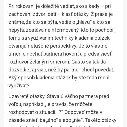
Pri rokovaní je dôležité vedieť, ako a kedy – pri
zachovaní zdvorilosti – klásť otázky. Z praxe je
známe, že kto sa pýta, vedie o „hlavu“ a kto sa
nepýta, zostáva neinformovaný. Kto to pochopil,
tomu sa využívaním techniky kladenia otázok
otvárajú netušené perspektívy. Je to vlastne
umenie nechať partnera hovoriť a predsa viesť
rozhovor želaným smerom. Často sa tak dá
dozvedieť aj viac, než by partner chcel povedať.
Aký spôsob kladenia otázok by ste teda mohli
využívať?
Uzavreté otázky. Stavajú vášho partnera pred
voľbu, napríklad „je pravda, že môžete
rozhodovať o situácii…?“ Odpoveď môže v
zásade znieť iba „áno“ alebo „nie“. Takéto otázky