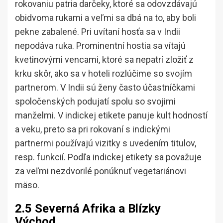
rokovaniu patria darčeky, ktoré sa odovzdávajú
obidvoma rukami a veľmi sa dbá na to, aby boli
pekne zabalené. Pri uvítaní hosťa sa v Indii
nepodáva ruka. Prominentní hostia sa vítajú
kvetinovými vencami, ktoré sa nepatrí zložiť z
krku skôr, ako sa v hoteli rozlúčime so svojím
partnerom. V Indii sú ženy často účastníčkami
spoločenských podujatí spolu so svojimi
manželmi. V indickej etikete panuje kult hodností
a veku, preto sa pri rokovaní s indickými
partnermi používajú vizitky s uvedením titulov,
resp. funkcií. Podľa indickej etikety sa považuje
za veľmi nezdvorilé ponúknuť vegetariánovi
mäso.
2.5 Severná Afrika a Blízky
Východ