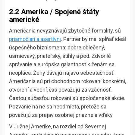
2.2 Amerika / Spojené štáty
americké
Američania nevyznávajú zbytočné formality, sú
priamočiari a asertívni
. Partner by mal spĺňať ideál
úspešného biznismena: dobre oblečený,
usmievavý, priateľský, štíhly a pod. Zdvorilé
správanie a európska galantnosť k ženám sa
neopláca. Ženy dávajú najavo sebestačnosť.
Američania sú pri obchodnom rokovaní konkrétni,
otvorení a vecní, čas považujú za vzácnosť.
Častou súčasťou rokovaní sú spoločenské akcie.
Pozvanie na ne sa neodmieta, pretože sa
považujú za prejav osobnej priazne a vďaky
V Južnej Amerike, na rozdiel od Severnej
Ameriky, muži dávajú najavo svoju prevahu, ženy