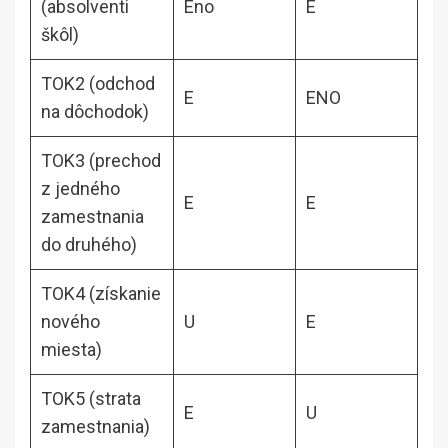
(absolventi
Eno
E
škôl)
TOK2 (odchod
E
ENO
na dôchodok)
TOK3 (prechod
z jedného
E
E
zamestnania
do druhého)
TOK4 (získanie
nového
U
E
miesta)
TOK5 (strata
E
U
zamestnania)