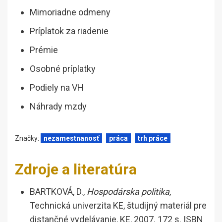
Mimoriadne odmeny
Príplatok za riadenie
Prémie
Osobné príplatky
Podiely na VH
Náhrady mzdy
Značky:
nezamestnanosť
práca
trh práce
Zdroje a literatúra
BARTKOVÁ, D.,
Hospodárska politika,
Technická univerzita KE, študijný materiál pre
distančné vydelávanie, KE, 2007. 172 s. ISBN