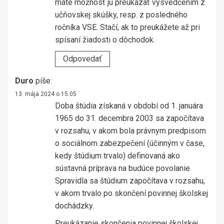
máte možnosť ju preukázať vysvedčením z
učňovskej skúšky, resp. z posledného
ročníka VSE. Stačí, ak to preukážete až pri
spísaní žiadosti o dôchodok.
Odpovedať
Duro
píše:
13. mája 2024 o 15:05
Doba štúdia získaná v období od 1. januára
1965 do 31. decembra 2003 sa započítava
v rozsahu, v akom bola právnym predpisom
o sociálnom zabezpečení (účinným v čase,
kedy štúdium trvalo) definovaná ako
sústavná príprava na budúce povolanie.
Spravidla sa štúdium započítava v rozsahu,
v akom trvalo po skončení povinnej školskej
dochádzky.
Preukázanie skončenia povinnej školskej