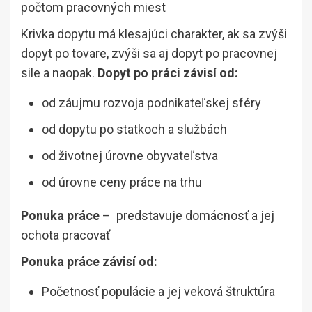
počtom pracovných miest
Krivka dopytu má klesajúci charakter, ak sa zvýši
dopyt po tovare, zvýši sa aj dopyt po pracovnej
sile a naopak.
Dopyt po práci závisí od:
od záujmu rozvoja podnikateľskej sféry
od dopytu po statkoch a službách
od životnej úrovne obyvateľstva
od úrovne ceny práce na trhu
Ponuka práce
– predstavuje domácnosť a jej
ochota pracovať
Ponuka práce závisí od:
Početnosť populácie a jej veková štruktúra