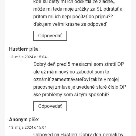
kde sú diéty mi ich odškrtla že žiadne,,
môže mi teda moje zrážky za SL odrátať a
pritom mi ich nepripočítať do príjmu??
ďakujem veľmi krásne za odpoveď
Odpovedať
Hustlerr
píše:
13. mája 2024 o 15:04
Dobrý deň pred 5 mesiacmi som stratil OP
ale už mám nový no zabudol som to
oznámiť zamestnávateľovi takže v mojej
pracovnej zmluve je uvedené staré číslo OP
aké problémy som si tým spôsobil?
Odpovedať
Anonym
píše:
13. mája 2024 o 15:04
Odpoveď na Hustlerr. Dobry den, nemali by