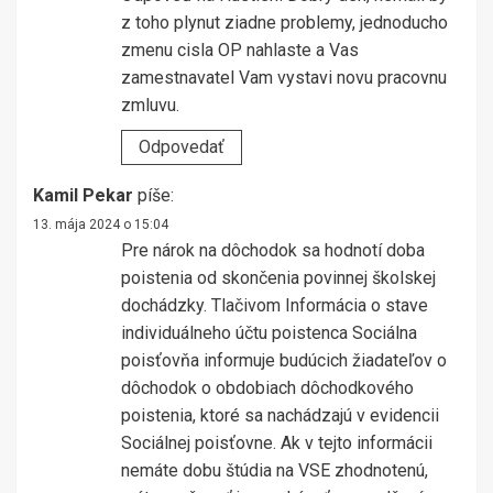
z toho plynut ziadne problemy, jednoducho
zmenu cisla OP nahlaste a Vas
zamestnavatel Vam vystavi novu pracovnu
zmluvu.
Odpovedať
Kamil Pekar
píše:
13. mája 2024 o 15:04
Pre nárok na dôchodok sa hodnotí doba
poistenia od skončenia povinnej školskej
dochádzky. Tlačivom Informácia o stave
individuálneho účtu poistenca Sociálna
poisťovňa informuje budúcich žiadateľov o
dôchodok o obdobiach dôchodkového
poistenia, ktoré sa nachádzajú v evidencii
Sociálnej poisťovne. Ak v tejto informácii
nemáte dobu štúdia na VSE zhodnotenú,