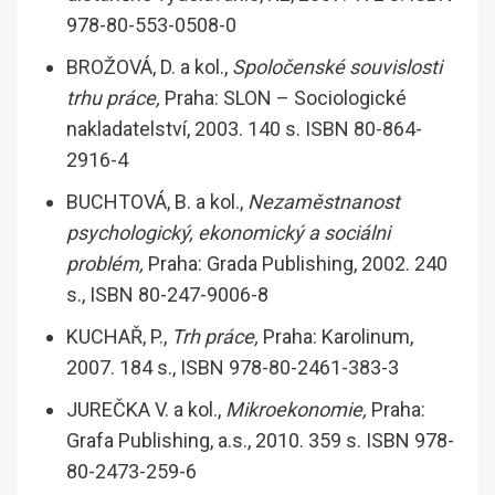
978-80-553-0508-0
BROŽOVÁ, D. a kol.,
Spoločenské souvislosti
trhu práce,
Praha: SLON – Sociologické
nakladatelství, 2003. 140 s. ISBN 80-864-
2916-4
BUCHTOVÁ, B. a kol.,
Nezaměstnanost
psychologický, ekonomický a sociálni
problém,
Praha: Grada Publishing, 2002. 240
s., ISBN 80-247-9006-8
KUCHAŘ, P.,
Trh práce,
Praha: Karolinum,
2007. 184 s., ISBN 978-80-2461-383-3
JUREČKA V. a kol.,
Mikroekonomie,
Praha:
Grafa Publishing, a.s., 2010. 359 s. ISBN 978-
80-2473-259-6