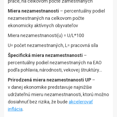
práce, na celkovom počte zamestnaných
Miera nezamestnanosti
– percentuálny podiel
nezamestnaných na celkovom počte
ekonomicky aktívnych obyvateľov
Miera nezamestnanosti(u) = U/L*100
U= počet nezamestnaných, L= pracovná síla
Špecifická miera nezamestnanosti
–
percentuálny podiel nezamestnaných na EAO
podľa pohlavia, národnosti, vekovej štruktúry…
Prirodzená miera nezamestnanosti UP
–
v danej ekonomike predstavuje najnižšie
udržateľnú mieru nezamestnanosti, ktorú možno
dosiahnuť bez rizika, že bude
akcelerovať
inflácia
.