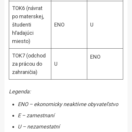
TOK6 (návrat
po materskej,
študenti
ENO
U
hľadajúci
miesto)
TOK7 (odchod
ENO
za prácou do
U
zahraničia)
Legenda:
ENO – ekonomicky neaktívne obyvateľstvo
E – zamestnaní
U – nezamestatní