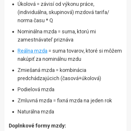
Úkolová = závisí od výkonu práce,
(individuálna, skupinová) mzdová tarifa/
norma času * Q
Nominálna mzda = suma, ktorú mi
zamestnávateľ priznáva
Reálna mzda
= suma tovarov, ktoré si môžem
nakúpiť za nominálnu mzdu
Zmiešaná mzda = kombinácia
predchádzajúcich (časová+úkolová)
Podielová mzda
Zmluvná mzda = fixná mzda na jeden rok
Naturálna mzda
Doplnkové formy mzdy: