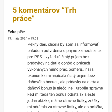
5 komentárov “
Trh
práce
”
Evka
píše:
13. mája 2024 o 15:02
Pekný deň, chcela by som sa informovať
ohľadom potvrdenia o prijme zamestnanca
pre PSS… vyžadujú čistý príjem bez
prídavkov na deti a dohôd o prácach
vykonaných mimo prac. pomeru… naša
ekonómka mi napísala čistý príjem bez
daňového bonusu, ale prídavky na dieťa a
daňový bonus je niečo iné… urobila správne
keď mi teda ten bonus odrátala? a ešte
jedna otázka, máme stravné lístky, zrážky
mi odrátala za stravné lístky, ale do políčka,