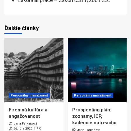
Zákonník práce – Zákon č.311/2001 Z.z.
Ďalšie články
Personálny manažment
Personálny manažment
Firemná kultúra a
Prospecting plán:
angažovanosť
zoznamy, ICP,
kadencie outreachu
Jana Farkašová
26. júla 2026
0
Jana Farkašová