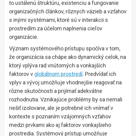
to ustálenú štruktúru, existenciu a fungovanie
organizačných článkov, rôznych väzieb a vzťahov
s inými systémami, ktoré sú v interakcii s
prostredím za účelom naplnenia cieľov
organizácie.
Význam systémového prístupu spočíva v tom,
že organizácia sa chápe ako dynamický celok, na
ktorý vplýva rad vnútorných a vonkajších
faktorov v
globálnom prostredí
. Predvídať ich
vplyv a vývoj umožňuje vhodnejšie reagovať na
rôzne skutočnosti a prijímať adekvátne
rozhodnutia. Vznikajúce problémy by sa nemali
riešiť izolovane, ale je potrebné ich vnímať v
kontexte s poznaním vzájomných vzťahov
medzi prvkami ako aj faktorov vonkajšieho
prostredia. Systémový prístup umožňuje