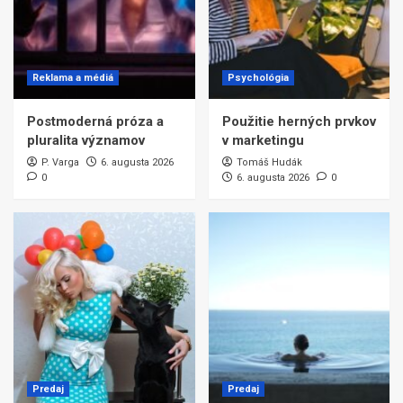
Reklama a médiá
Psychológia
Postmoderná próza a
Použitie herných prvkov
pluralita významov
v marketingu
P. Varga
6. augusta 2026
Tomáš Hudák
0
6. augusta 2026
0
Predaj
Predaj