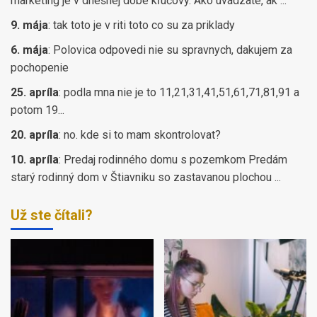
marketing je v dnešnej dobe kľúčový. Ako uvádzate, ak ...
9. mája
:
tak toto je v riti toto co su za priklady
6. mája
:
Polovica odpovedi nie su spravnych, dakujem za
pochopenie
25. apríla
:
podla mna nie je to 11,21,31,41,51,61,71,81,91 a
potom 19...
20. apríla
:
no. kde si to mam skontrolovat?
10. apríla
:
Predaj rodinného domu s pozemkom Predám
starý rodinný dom v Štiavniku so zastavanou plochou ...
Už ste čítali?