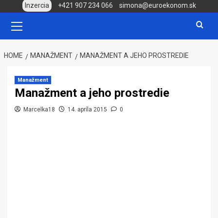
Skip
Inzercia
+421 907 234 066
simona@euroekonom.sk
to
Primary
Menu
content
HOME
MANAŽMENT
MANAŽMENT A JEHO PROSTREDIE
Manažment
Manažment a jeho prostredie
Marcelka18
14. apríla 2015
0