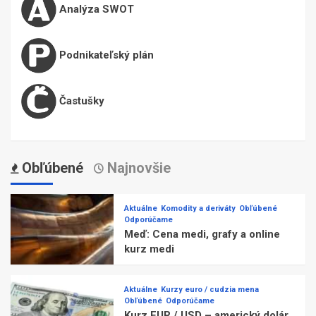
Analýza SWOT
Podnikateľský plán
Častušky
Obľúbené
Najnovšie
Aktuálne
Komodity a deriváty
Obľúbené
Odporúčame
Meď: Cena medi, grafy a online
kurz medi
Aktuálne
Kurzy euro / cudzia mena
Obľúbené
Odporúčame
Kurz EUR / USD – americký dolár