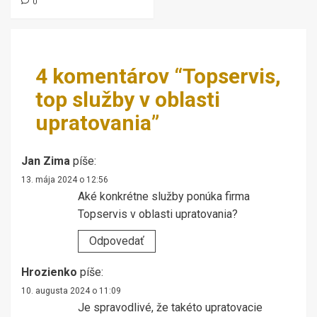
0
4 komentárov “
Topservis,
top služby v oblasti
upratovania
”
Jan Zima
píše:
13. mája 2024 o 12:56
Aké konkrétne služby ponúka firma
Topservis v oblasti upratovania?
Odpovedať
Hrozienko
píše:
10. augusta 2024 o 11:09
Je spravodlivé, že takéto upratovacie