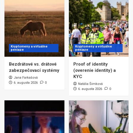
Kryptomeny a virtuálne
Kryptomeny a virtuálne
peniaze
peniaze
Bezdrátové vs. drátové
Proof of identity
zabezpečovací systémy
(overenie identity) a
KYC
Jana Farkašová
6. augusta 2026
0
Natália Šimková
6. augusta 2026
0