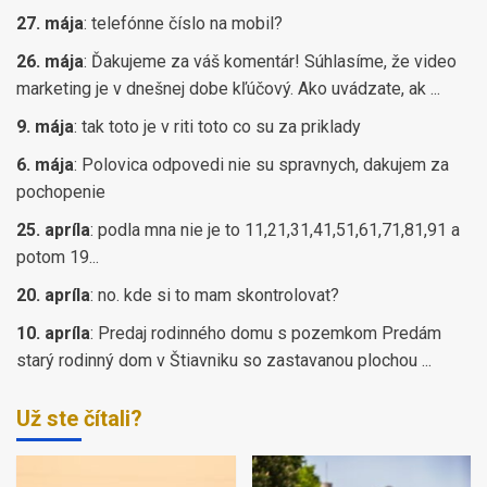
27. mája
:
telefónne číslo na mobil?
26. mája
:
Ďakujeme za váš komentár! Súhlasíme, že video
marketing je v dnešnej dobe kľúčový. Ako uvádzate, ak ...
9. mája
:
tak toto je v riti toto co su za priklady
6. mája
:
Polovica odpovedi nie su spravnych, dakujem za
pochopenie
25. apríla
:
podla mna nie je to 11,21,31,41,51,61,71,81,91 a
potom 19...
20. apríla
:
no. kde si to mam skontrolovat?
10. apríla
:
Predaj rodinného domu s pozemkom Predám
starý rodinný dom v Štiavniku so zastavanou plochou ...
Už ste čítali?