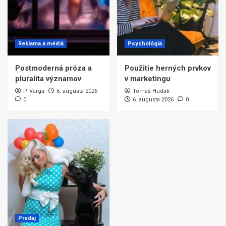
Reklama a médiá
Psychológia
Postmoderná próza a
Použitie herných prvkov
pluralita významov
v marketingu
P. Varga
6. augusta 2026
Tomáš Hudák
0
6. augusta 2026
0
Predaj