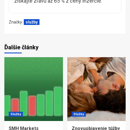
získajte zľavu až 65 % z ceny inzercie.
Značky:
služby
Ďalšie články
Služby
Služby
SMH Markets
Znovuobjavenie túžby