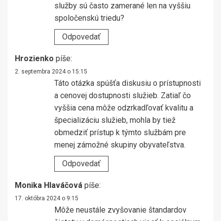
služby sú často zamerané len na vyššiu
spoločenskú triedu?
Odpovedať
Hrozienko
píše:
2. septembra 2024 o 15:15
Táto otázka spúšťa diskusiu o prístupnosti
a cenovej dostupnosti služieb. Zatiaľ čo
vyššia cena môže odzrkadľovať kvalitu a
špecializáciu služieb, mohla by tiež
obmedziť prístup k týmto službám pre
menej zámožné skupiny obyvateľstva.
Odpovedať
Monika Hlaváčová
píše:
17. októbra 2024 o 9:15
Môže neustále zvyšovanie štandardov