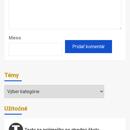
Meno
Témy
Témy
Užitočné
Testy na prijímačky na strednú školu