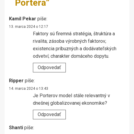
Portera
”
Kamil Pekar
píše:
13. marca 2024 o 12:17
Faktory sú firemná stratégia, štruktúra a
rivalita; zásoba výrobných faktorov;
existencia príbuzných a dodávateľských
odvetví; charakter domáceho dopytu.
Odpovedať
Ripper
píše:
14. marca 2024 o 13:43
Je Porterov model stále relevantný v
dnešnej globalizovanej ekonomike?
Odpovedať
Shanti
píše: