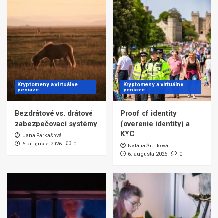
Kryptomeny a virtuálne
Kryptomeny a virtuálne
peniaze
peniaze
Bezdrátové vs. drátové
Proof of identity
zabezpečovací systémy
(overenie identity) a
KYC
Jana Farkašová
6. augusta 2026
0
Natália Šimková
6. augusta 2026
0