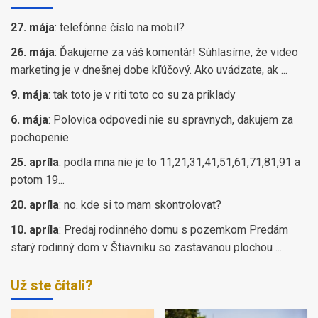
27. mája
:
telefónne číslo na mobil?
26. mája
:
Ďakujeme za váš komentár! Súhlasíme, že video
marketing je v dnešnej dobe kľúčový. Ako uvádzate, ak ...
9. mája
:
tak toto je v riti toto co su za priklady
6. mája
:
Polovica odpovedi nie su spravnych, dakujem za
pochopenie
25. apríla
:
podla mna nie je to 11,21,31,41,51,61,71,81,91 a
potom 19...
20. apríla
:
no. kde si to mam skontrolovat?
10. apríla
:
Predaj rodinného domu s pozemkom Predám
starý rodinný dom v Štiavniku so zastavanou plochou ...
Už ste čítali?