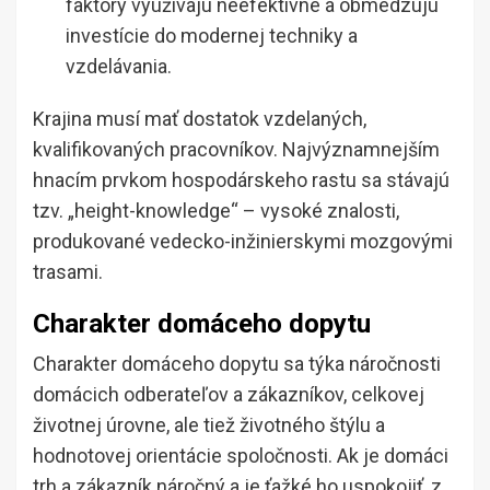
faktory využívajú neefektívne a obmedzujú
investície do modernej techniky a
vzdelávania.
Krajina musí mať dostatok vzdelaných,
kvalifikovaných pracovníkov. Najvýznamnejším
hnacím prvkom hospodárskeho rastu sa stávajú
tzv. „height-knowledge“ – vysoké znalosti,
produkované vedecko-inžinierskymi mozgovými
trasami.
Charakter domáceho dopytu
Charakter domáceho dopytu sa týka náročnosti
domácich odberateľov a zákazníkov, celkovej
životnej úrovne, ale tiež životného štýlu a
hodnotovej orientácie spoločnosti. Ak je domáci
trh a zákazník náročný a je ťažké ho uspokojiť, z