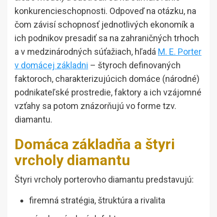
konkurencieschopnosti. Odpoveď na otázku, na
čom závisí schopnosť jednotlivých ekonomík a
ich podnikov presadiť sa na zahraničných trhoch
a v medzinárodných súťažiach, hľadá
M. E. Porter
v domácej základni
– štyroch definovaných
faktoroch, charakterizujúcich domáce (národné)
podnikateľské prostredie, faktory a ich vzájomné
vzťahy sa potom znázorňujú vo forme tzv.
diamantu.
Domáca základňa a štyri
vrcholy diamantu
Štyri vrcholy porterovho diamantu predstavujú:
firemná stratégia, štruktúra a rivalita