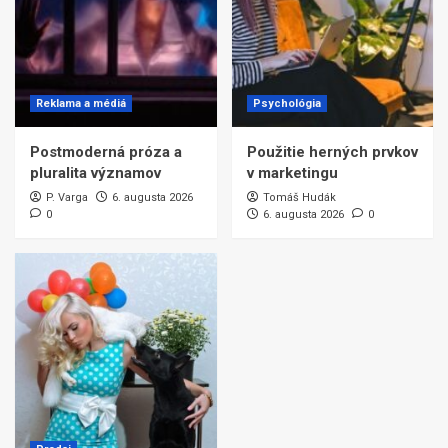
Reklama a médiá
Psychológia
Postmoderná próza a
Použitie herných prvkov
pluralita významov
v marketingu
P. Varga
6. augusta 2026
Tomáš Hudák
0
6. augusta 2026
0