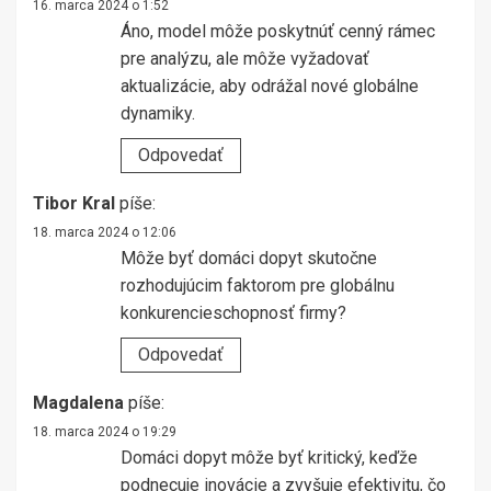
16. marca 2024 o 1:52
Áno, model môže poskytnúť cenný rámec
pre analýzu, ale môže vyžadovať
aktualizácie, aby odrážal nové globálne
dynamiky.
Odpovedať
Tibor Kral
píše:
18. marca 2024 o 12:06
Môže byť domáci dopyt skutočne
rozhodujúcim faktorom pre globálnu
konkurencieschopnosť firmy?
Odpovedať
Magdalena
píše:
18. marca 2024 o 19:29
Domáci dopyt môže byť kritický, keďže
podnecuje inovácie a zvyšuje efektivitu, čo