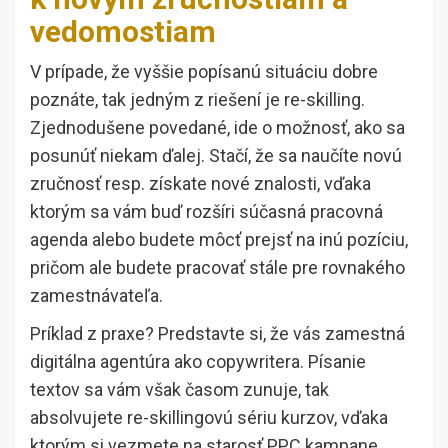
vedomostiam
V prípade, že vyššie popísanú situáciu dobre
poznáte, tak jedným z riešení je re-skilling.
Zjednodušene povedané, ide o možnosť, ako sa
posunúť niekam ďalej. Stačí, že sa naučíte novú
zručnosť resp. získate nové znalosti, vďaka
ktorým sa vám buď rozšíri súčasná pracovná
agenda alebo budete môcť prejsť na inú pozíciu,
pričom ale budete pracovať stále pre rovnakého
zamestnávateľa.
Príklad z praxe? Predstavte si, že vás zamestná
digitálna agentúra ako copywritera. Písanie
textov sa vám však časom zunuje, tak
absolvujete re-skillingovú sériu kurzov, vďaka
ktorým si vezmete na starosť PPC kampane.