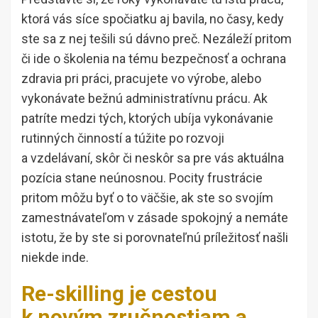
ktorá vás síce spočiatku aj bavila, no časy, kedy
ste sa z nej tešili sú dávno preč. Nezáleží pritom
či ide o školenia na tému bezpečnosť a ochrana
zdravia pri práci, pracujete vo výrobe, alebo
vykonávate bežnú administratívnu prácu. Ak
patríte medzi tých, ktorých ubíja vykonávanie
rutinných činností a túžite po rozvoji
a vzdelávaní, skôr či neskôr sa pre vás aktuálna
pozícia stane neúnosnou. Pocity frustrácie
pritom môžu byť o to väčšie, ak ste so svojím
zamestnávateľom v zásade spokojný a nemáte
istotu, že by ste si porovnateľnú príležitosť našli
niekde inde.
Re-skilling je cestou
k novým zručnostiam a