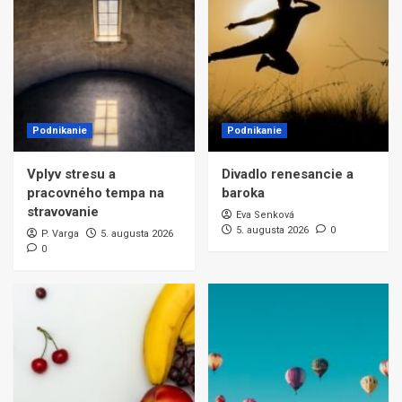
Podnikanie
Podnikanie
Vplyv stresu a
Divadlo renesancie a
pracovného tempa na
baroka
stravovanie
Eva Senková
5. augusta 2026
0
P. Varga
5. augusta 2026
0