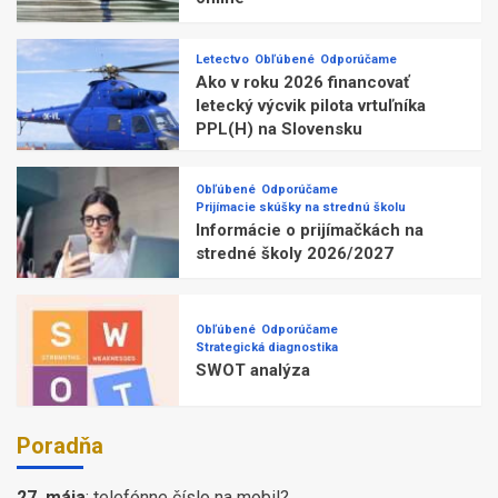
Letectvo
Obľúbené
Odporúčame
Ako v roku 2026 financovať
letecký výcvik pilota vrtuľníka
PPL(H) na Slovensku
Obľúbené
Odporúčame
Prijímacie skúšky na strednú školu
Informácie o prijímačkách na
stredné školy 2026/2027
Obľúbené
Odporúčame
Strategická diagnostika
SWOT analýza
Poradňa
27. mája
:
telefónne číslo na mobil?