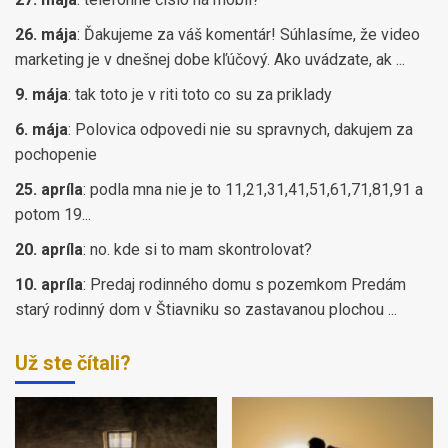
26. mája
:
Ďakujeme za váš komentár! Súhlasíme, že video
marketing je v dnešnej dobe kľúčový. Ako uvádzate, ak ...
9. mája
:
tak toto je v riti toto co su za priklady
6. mája
:
Polovica odpovedi nie su spravnych, dakujem za
pochopenie
25. apríla
:
podla mna nie je to 11,21,31,41,51,61,71,81,91 a
potom 19...
20. apríla
:
no. kde si to mam skontrolovat?
10. apríla
:
Predaj rodinného domu s pozemkom Predám
starý rodinný dom v Štiavniku so zastavanou plochou ...
Už ste čítali?