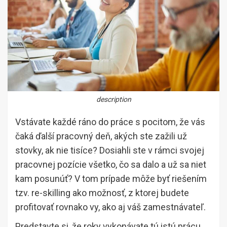
description
Vstávate každé ráno do práce s pocitom, že vás
čaká ďalší pracovný deň, akých ste zažili už
stovky, ak nie tisíce? Dosiahli ste v rámci svojej
pracovnej pozície všetko, čo sa dalo a už sa niet
kam posunúť? V tom prípade môže byť riešením
tzv. re-skilling ako možnosť, z ktorej budete
profitovať rovnako vy, ako aj váš zamestnávateľ.
Predstavte si, že roky vykonávate tú istú prácu,