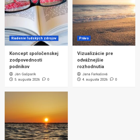
Riadenie ľudských zdrojov
Právo
Koncept spoločenskej
Vizualizácie pre
zodpovednosti
odvážnejšie
podnikov
rozhodnutia
Ján Gašparík
Jana Farkašová
5. augusta 2026
0
4. augusta 2026
0