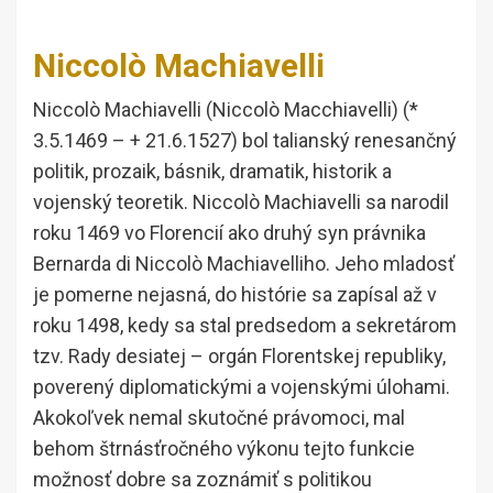
Niccolò Machiavelli
Niccolò Machiavelli (Niccolò Macchiavelli) (*
3.5.1469 – + 21.6.1527) bol talianský renesančný
politik, prozaik, básnik, dramatik, historik a
vojenský teoretik. Niccolò Machiavelli sa narodil
roku 1469 vo Florencií ako druhý syn právnika
Bernarda di Niccolò Machiavelliho. Jeho mladosť
je pomerne nejasná, do histórie sa zapísal až v
roku 1498, kedy sa stal predsedom a sekretárom
tzv. Rady desiatej – orgán Florentskej republiky,
poverený diplomatickými a vojenskými úlohami.
Akokoľvek nemal skutočné právomoci, mal
behom štrnásťročného výkonu tejto funkcie
možnosť dobre sa zoznámiť s politikou