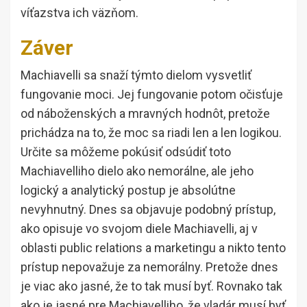
víťazstva ich väzňom.
Záver
Machiavelli sa snaží týmto dielom vysvetliť
fungovanie moci. Jej fungovanie potom očisťuje
od náboženských a mravných hodnôt, pretože
prichádza na to, že moc sa riadi len a len logikou.
Určite sa môžeme pokúsiť odsúdiť toto
Machiavelliho dielo ako nemorálne, ale jeho
logický a analytický postup je absolútne
nevyhnutný. Dnes sa objavuje podobný prístup,
ako opisuje vo svojom diele Machiavelli, aj v
oblasti public relations a marketingu a nikto tento
prístup nepovažuje za nemorálny. Pretože dnes
je viac ako jasné, že to tak musí byť. Rovnako tak
ako je jasné pre Machiavelliho, že vladár musí byť