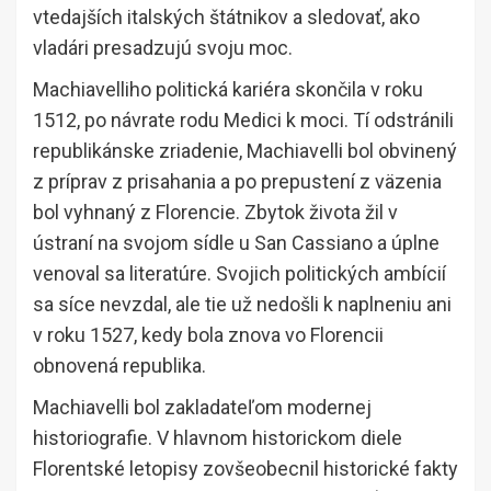
vtedajších italských štátnikov a sledovať, ako
vladári presadzujú svoju moc.
Machiavelliho politická kariéra skončila v roku
1512, po návrate rodu Medici k moci. Tí odstránili
republikánske zriadenie, Machiavelli bol obvinený
z príprav z prisahania a po prepustení z väzenia
bol vyhnaný z Florencie. Zbytok života žil v
ústraní na svojom sídle u San Cassiano a úplne
venoval sa literatúre. Svojich politických ambícií
sa síce nevzdal, ale tie už nedošli k naplneniu ani
v roku 1527, kedy bola znova vo Florencii
obnovená republika.
Machiavelli bol zakladateľom modernej
historiografie. V hlavnom historickom diele
Florentské letopisy zovšeobecnil historické fakty