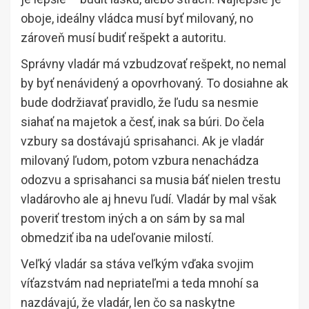
oboje, ideálny vládca musí byť milovaný, no
zároveň musí budiť rešpekt a autoritu.
Správny vladár má vzbudzovať rešpekt, no nemal
by byť nenávidený a opovrhovaný. To dosiahne ak
bude dodržiavať pravidlo, že ľudu sa nesmie
siahať na majetok a česť, inak sa búri. Do čela
vzbury sa dostávajú sprisahanci. Ak je vladár
milovaný ľudom, potom vzbura nenachádza
odozvu a sprisahanci sa musia báť nielen trestu
vladárovho ale aj hnevu ľudí. Vladár by mal však
poveriť trestom iných a on sám by sa mal
obmedziť iba na udeľovanie milostí.
Veľký vladár sa stáva veľkým vďaka svojim
víťazstvám nad nepriateľmi a teda mnohí sa
nazdávajú, že vladár, len čo sa naskytne