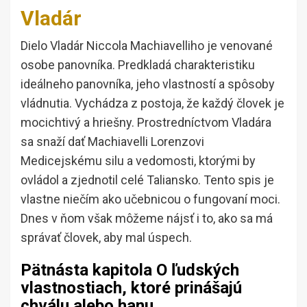
Vladár
Dielo Vladár Niccola Machiavelliho je venované
osobe panovníka. Predkladá charakteristiku
ideálneho panovníka, jeho vlastností a spôsoby
vládnutia. Vychádza z postoja, že každý človek je
mocichtivý a hriešny. Prostredníctvom Vladára
sa snaží dať Machiavelli Lorenzovi
Medicejskému silu a vedomosti, ktorými by
ovládol a zjednotil celé Taliansko. Tento spis je
vlastne niečím ako učebnicou o fungovaní moci.
Dnes v ňom však môžeme nájsť i to, ako sa má
správať človek, aby mal úspech.
Pätnásta kapitola O ľudských
vlastnostiach, ktoré prinášajú
chválu alebo hanu