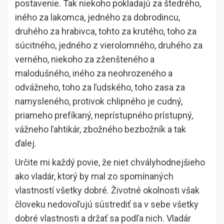
postavenie. Tak niekoho pokladajú za štedrého,
iného za lakomca, jedného za dobrodincu,
druhého za hrabivca, tohto za krutého, toho za
súcitného, jedného z vierolomného, druhého za
verného, niekoho za zženšteného a
malodušného, iného za neohrozeného a
odvážneho, toho za ľudského, toho zasa za
namysleného, protivok chlipného je cudný,
priameho prefíkaný, neprístupného prístupný,
vážneho ľahtikár, zbožného bezbožník a tak
ďalej.
Určite mi každý povie, že niet chvályhodnejšieho
ako vladár, ktorý by mal zo spomínaných
vlastností všetky dobré. Životné okolnosti však
človeku nedovoľujú sústrediť sa v sebe všetky
dobré vlastnosti a držať sa podľa nich. Vladár