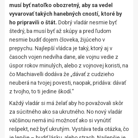
musí byť natoľko obozretný, aby sa vedel
vyvarovať takých hanebných cností, ktoré by
ho pripravili o štát.
Dobrý vladár nesmie byť
štedrý, ba musí byť až skúpy a pred ľudom
nesmie budiť dojem človeka, žijúceho v
prepychu. Najlepší vládca je taký, ktorý aj v
časoch vojen nedvíha dane, ale vojnu vedie z
úspor rokov minulých, alebo z vojnovej koristi, na
čo Machiavelli dodáva že „dávať z cudzieho
neuberá na tvojej povesti, naopak, pridáva: dávať
z tvojho, to ti jedine škodí.“
Každý vladár si má želať aby ho považovali skôr
za súcitného ako sa ukrutného. No nový vladár
väčšinou nemá inú možnosť ako si vynútiť
rešpekt, než byť ukrutým. Vystáva teda otázka, čo
je lepšie – budiť lásku, alebo strach. Najlepšie je