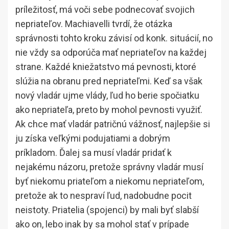
príležitosť, má voči sebe podnecovať svojich
nepriateľov. Machiavelli tvrdí, že otázka
správnosti tohto kroku závisí od konk. situácií, no
nie vždy sa odporúča mať nepriateľov na každej
strane. Každé kniežatstvo má pevnosti, ktoré
slúžia na obranu pred nepriateľmi. Keď sa však
nový vladár ujme vlády, ľud ho berie spočiatku
ako nepriateľa, preto by mohol pevnosti využiť.
Ak chce mať vladár patričnú vážnosť, najlepšie si
ju získa veľkými podujatiami a dobrým
príkladom. Ďalej sa musí vladár pridať k
nejakému názoru, pretože správny vladár musí
byť niekomu priateľom a niekomu nepriateľom,
pretože ak to nespraví ľud, nadobudne pocit
neistoty. Priatelia (spojenci) by mali byť slabší
ako on, lebo inak by sa mohol stať v prípade