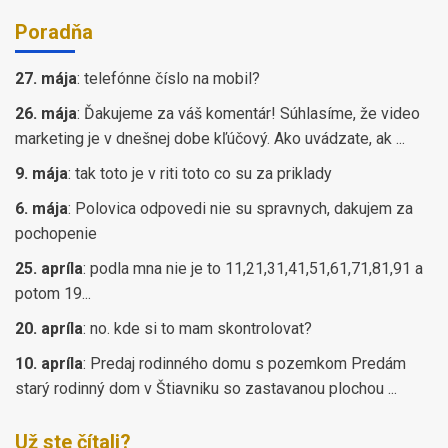
Poradňa
27. mája
:
telefónne číslo na mobil?
26. mája
:
Ďakujeme za váš komentár! Súhlasíme, že video
marketing je v dnešnej dobe kľúčový. Ako uvádzate, ak ...
9. mája
:
tak toto je v riti toto co su za priklady
6. mája
:
Polovica odpovedi nie su spravnych, dakujem za
pochopenie
25. apríla
:
podla mna nie je to 11,21,31,41,51,61,71,81,91 a
potom 19...
20. apríla
:
no. kde si to mam skontrolovat?
10. apríla
:
Predaj rodinného domu s pozemkom Predám
starý rodinný dom v Štiavniku so zastavanou plochou ...
Už ste čítali?