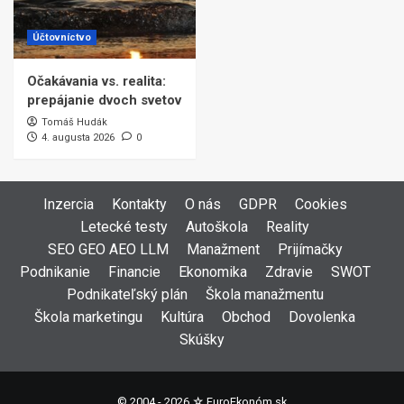
Účtovníctvo
Očakávania vs. realita:
prepájanie dvoch svetov
Tomáš Hudák
4. augusta 2026
0
Inzercia
Kontakty
O nás
GDPR
Cookies
Letecké testy
Autoškola
Reality
SEO GEO AEO LLM
Manažment
Prijímačky
Podnikanie
Financie
Ekonomika
Zdravie
SWOT
Podnikateľský plán
Škola manažmentu
Škola marketingu
Kultúra
Obchod
Dovolenka
Skúšky
© 2004 - 2026 ☆
EuroEkonóm.sk