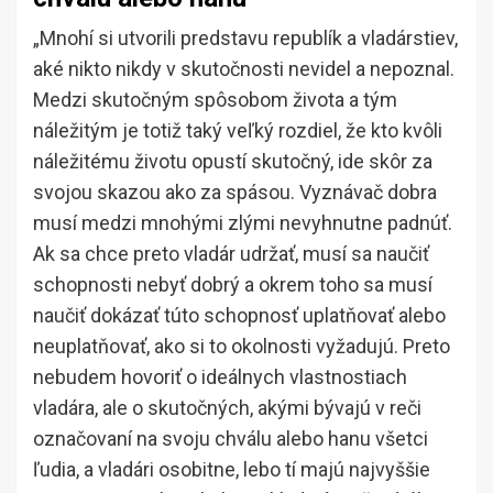
„Mnohí si utvorili predstavu republík a vladárstiev,
aké nikto nikdy v skutočnosti nevidel a nepoznal.
Medzi skutočným spôsobom života a tým
náležitým je totiž taký veľký rozdiel, že kto kvôli
náležitému životu opustí skutočný, ide skôr za
svojou skazou ako za spásou. Vyznávač dobra
musí medzi mnohými zlými nevyhnutne padnúť.
Ak sa chce preto vladár udržať, musí sa naučiť
schopnosti nebyť dobrý a okrem toho sa musí
naučiť dokázať túto schopnosť uplatňovať alebo
neuplatňovať, ako si to okolnosti vyžadujú. Preto
nebudem hovoriť o ideálnych vlastnostiach
vladára, ale o skutočných, akými bývajú v reči
označovaní na svoju chválu alebo hanu všetci
ľudia, a vladári osobitne, lebo tí majú najvyššie