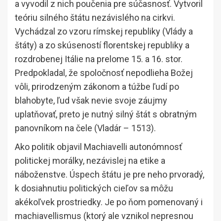
a vyvodil z nich poučenia pre súčasnosť. Vytvoril
teóriu silného štátu nezávislého na cirkvi.
Vychádzal zo vzoru rímskej republiky (Vlády a
štáty) a zo skúseností florentskej republiky a
rozdrobenej Itálie na prelome 15. a 16. stor.
Predpokladal, že spoločnosť nepodlieha Božej
vôli, prirodzeným zákonom a túžbe ľudí po
blahobyte, ľud však nevie svoje záujmy
uplatňovať, preto je nutný silný štát s obratným
panovníkom na čele (Vladár – 1513).
Ako politik objavil Machiavelli autonómnosť
politickej morálky, nezávislej na etike a
náboženstve. Úspech štátu je pre neho prvoradý,
k dosiahnutiu politických cieľov sa môžu
akékoľvek prostriedky. Je po ňom pomenovaný i
machiavellismus (ktorý ale vznikol nepresnou