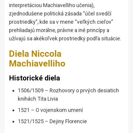
interpretáciou Machiavelliho učenia),
zjednodušene politická zásada “účel svedčí
prostriedky”, kde sa v mene “veľkých cieľov”
prehliadajú morálne, právne a iné princípy a
užívajú sa akékoľvek prostriedky podľa situácie.
Diela Niccola
Machiavelliho
Historické diela
1506/1509 – Rozhovory o prvých desiatich
knihách Tita Livia
1521 – O vojenskom umení
1521/1525 – Dejiny Florencie