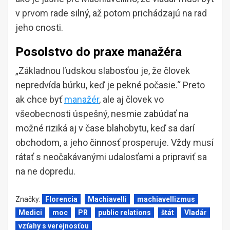
v prvom rade silný, až potom prichádzajú na rad
jeho cnosti.
Posolstvo do praxe manažéra
„Základnou ľudskou slabosťou je, že človek
nepredvída búrku, keď je pekné počasie.“ Preto
ak chce byť
manažér
, ale aj človek vo
všeobecnosti úspešný, nesmie zabúdať na
možné riziká aj v čase blahobytu, keď sa darí
obchodom, a jeho činnosť prosperuje. Vždy musí
rátať s neočakávanými udalosťami a pripraviť sa
na ne dopredu.
Značky:
Florencia
Machiavelli
machiavellizmus
Medici
moc
PR
public relations
štát
Vladár
vzťahy s verejnosťou