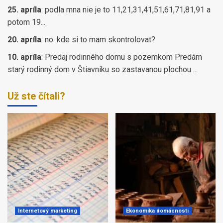
25. apríla
:
podla mna nie je to 11,21,31,41,51,61,71,81,91 a
potom 19...
20. apríla
:
no. kde si to mam skontrolovat?
10. apríla
:
Predaj rodinného domu s pozemkom Predám
starý rodinný dom v Štiavniku so zastavanou plochou ...
Už ste čítali?
Internetový marketing
Ekonomika domácnosti