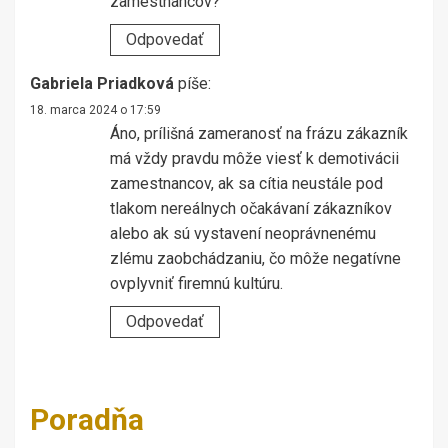
zamestnancov?
Odpovedať
Gabriela Priadková
píše:
18. marca 2024 o 17:59
Áno, prílišná zameranosť na frázu zákazník
má vždy pravdu môže viesť k demotivácii
zamestnancov, ak sa cítia neustále pod
tlakom nereálnych očakávaní zákazníkov
alebo ak sú vystavení neoprávnenému
zlému zaobchádzaniu, čo môže negatívne
ovplyvniť firemnú kultúru.
Odpovedať
Poradňa