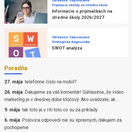
Obľúbené
Odporúčame
Prijímacie skúšky na strednú školu
Informácie o prijímačkách na
stredné školy 2026/2027
Obľúbené
Odporúčame
Strategická diagnostika
SWOT analýza
Poradňa
27. mája
:
telefónne číslo na mobil?
26. mája
:
Ďakujeme za váš komentár! Súhlasíme, že video
marketing je v dnešnej dobe kľúčový. Ako uvádzate, ak ...
9. mája
:
tak toto je v riti toto co su za priklady
6. mája
:
Polovica odpovedi nie su spravnych, dakujem za
pochopenie