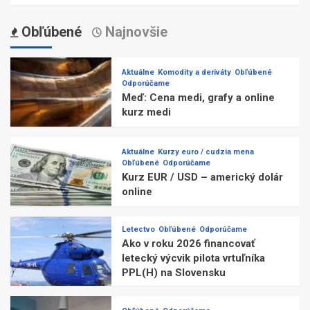
Obľúbené
Najnovšie
Aktuálne
Komodity a deriváty
Obľúbené
Odporúčame
Meď: Cena medi, grafy a online
kurz medi
Aktuálne
Kurzy euro / cudzia mena
Obľúbené
Odporúčame
Kurz EUR / USD – americký dolár
online
Letectvo
Obľúbené
Odporúčame
Ako v roku 2026 financovať
letecký výcvik pilota vrtuľníka
PPL(H) na Slovensku