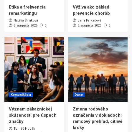
Etika a frekvencia
Výživa ako základ
remarketingu
prevencie chorôb
Natália Šimková
Jana Farkašová
8. augusta 2026
0
8. augusta 2026
0
Komunikácia
Dane
Význam zákazníckej
Zmena rodového
skúsenosti pre úspech
označenia v dokladoch:
značky
rámcový prehľad, citlivé
kroky
Tomáš Hudák