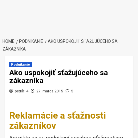
HOME
PODNIKANIE
AKO USPOKOJIŤ SŤAŽUJÚCEHO SA
ZÁKAZNÍKA
Podnikanie
Ako uspokojiť sťažujúceho sa
zákazníka
petrik14
27. marca 2015
5
Reklamácie a sťažnosti
zákazníkov
Asi nikto sa pri podnikaní nevyhne sťažnostiam