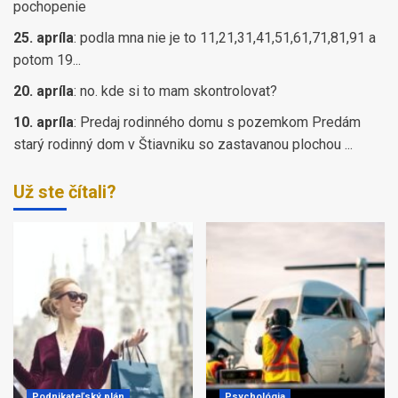
pochopenie
25. apríla
:
podla mna nie je to 11,21,31,41,51,61,71,81,91 a
potom 19...
20. apríla
:
no. kde si to mam skontrolovat?
10. apríla
:
Predaj rodinného domu s pozemkom Predám
starý rodinný dom v Štiavniku so zastavanou plochou ...
Už ste čítali?
Podnikateľský plán
Psychológia