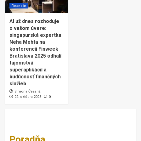
Financie
AI už dnes rozhoduje
o vašom úvere:
singapurská expertka
Neha Mehta na
konferencii Finweek
Bratislava 2025 odhalí
tajomstvá
superaplikácií a
budúcnosť finančných
služieb
Simona Česaná
29. októbra 2025
0
Poradňa