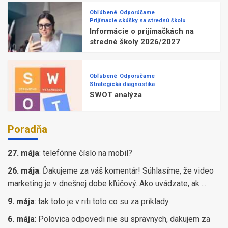
Obľúbené
Odporúčame
Prijímacie skúšky na strednú školu
Informácie o prijímačkách na
stredné školy 2026/2027
Obľúbené
Odporúčame
Strategická diagnostika
SWOT analýza
Poradňa
27. mája
:
telefónne číslo na mobil?
26. mája
:
Ďakujeme za váš komentár! Súhlasíme, že video
marketing je v dnešnej dobe kľúčový. Ako uvádzate, ak ...
9. mája
:
tak toto je v riti toto co su za priklady
6. mája
:
Polovica odpovedi nie su spravnych, dakujem za