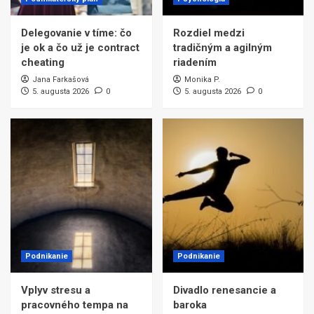
Delegovanie v tíme: čo
Rozdiel medzi
je ok a čo už je contract
tradičným a agilným
cheating
riadením
Jana Farkašová
Monika P.
5. augusta 2026
0
5. augusta 2026
0
Podnikanie
Podnikanie
Vplyv stresu a
Divadlo renesancie a
pracovného tempa na
baroka