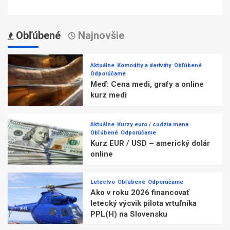
Obľúbené
Najnovšie
Aktuálne
Komodity a deriváty
Obľúbené
Odporúčame
Meď: Cena medi, grafy a online
kurz medi
Aktuálne
Kurzy euro / cudzia mena
Obľúbené
Odporúčame
Kurz EUR / USD – americký dolár
online
Letectvo
Obľúbené
Odporúčame
Ako v roku 2026 financovať
letecký výcvik pilota vrtuľníka
PPL(H) na Slovensku