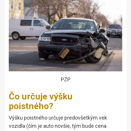
PZP
Čo určuje výšku
poistného?
Výšku poistného určuje predovšetkým vek
vozidla (čím je auto novšie, tým bude cena