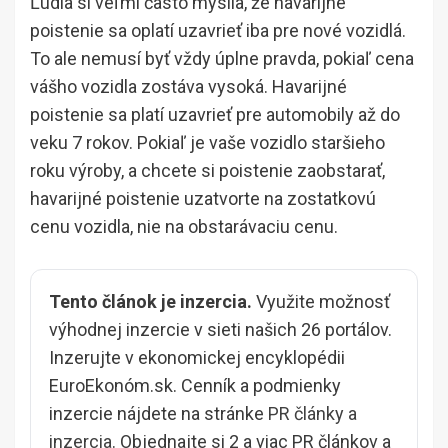
Ľudia si veľmi často myslia, že havarijné
poistenie sa oplatí uzavrieť iba pre nové vozidlá.
To ale nemusí byť vždy úplne pravda, pokiaľ cena
vášho vozidla zostáva vysoká. Havarijné
poistenie sa platí uzavrieť pre automobily až do
veku 7 rokov. Pokiaľ je vaše vozidlo staršieho
roku výroby, a chcete si poistenie zaobstarať,
havarijné poistenie uzatvorte na zostatkovú
cenu vozidla, nie na obstarávaciu cenu.
Tento článok je inzercia.
Využite možnosť
výhodnej inzercie v sieti našich 26 portálov.
Inzerujte v ekonomickej encyklopédii
EuroEkonóm.sk. Cenník a podmienky
inzercie nájdete na stránke
PR články a
inzercia
. Objednajte si 2 a viac PR článkov a