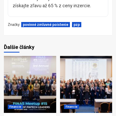
získajte zľavu až 65 % z ceny inzercie.
Značky:
povinné zmluvné poistenie
pzp
Ďalšie články
Financie
Financie