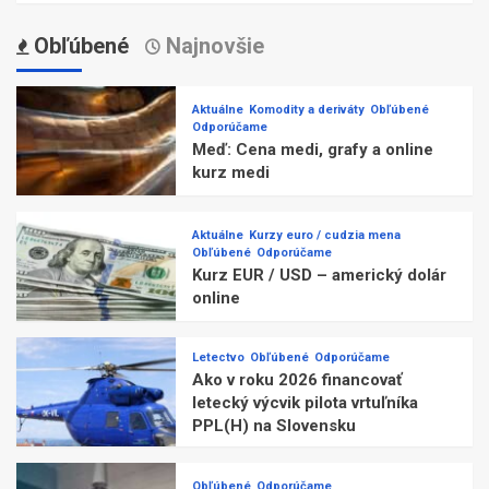
Obľúbené
Najnovšie
Aktuálne
Komodity a deriváty
Obľúbené
Odporúčame
Meď: Cena medi, grafy a online
kurz medi
Aktuálne
Kurzy euro / cudzia mena
Obľúbené
Odporúčame
Kurz EUR / USD – americký dolár
online
Letectvo
Obľúbené
Odporúčame
Ako v roku 2026 financovať
letecký výcvik pilota vrtuľníka
PPL(H) na Slovensku
Obľúbené
Odporúčame