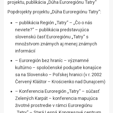
projektu, publikácia „Dúha Euroregiónu Tatry“
Popdrojekty projektu „Dúha Euroregiónu Tatry“:
– publikácia Región „Tatry“ – „Čo o nás
neviete?“ – publikácia predstavujúca
slovenskú časť Euroregiónu „Tatry“ s
množstvom známych aj menej známych
informácií
– Euroregión bez hraníc – významné
kultúrno – spoločenské podujatie konajúce
sa na Slovensko – Poľskej hranici (v r. 2002
Červený Kláštor – Krościenko nad Dunajcem)
– Konferencia Euroregión „Tatry“ – súčasť
Zelených Karpát – konferencia mapujúca
životné prostredie v rámci Euroregiónu
„Tatry“ – Stará Lesná, Kongresové centrum