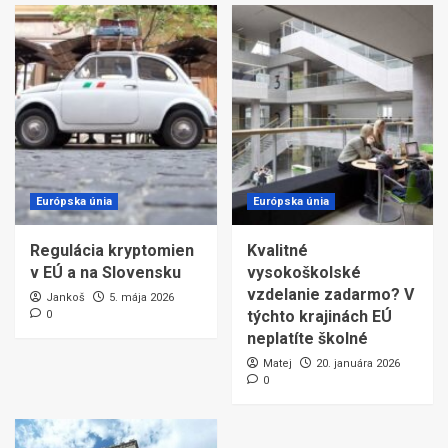
Európska únia
Európska únia
Regulácia kryptomien
Kvalitné
v EÚ a na Slovensku
vysokoškolské
vzdelanie zadarmo? V
Jankoš
5. mája 2026
týchto krajinách EÚ
0
neplatíte školné
Matej
20. januára 2026
0