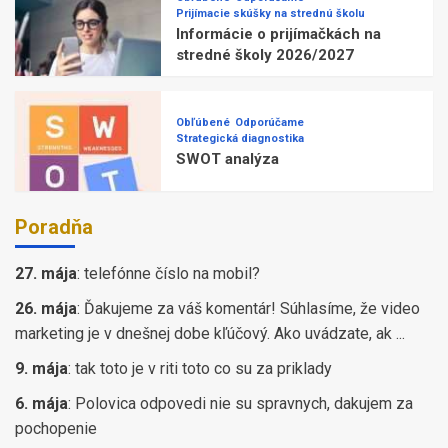
Prijímacie skúšky na strednú školu
Informácie o prijímačkách na
stredné školy 2026/2027
Obľúbené
Odporúčame
Strategická diagnostika
SWOT analýza
Poradňa
27. mája
:
telefónne číslo na mobil?
26. mája
:
Ďakujeme za váš komentár! Súhlasíme, že video
marketing je v dnešnej dobe kľúčový. Ako uvádzate, ak ...
9. mája
:
tak toto je v riti toto co su za priklady
6. mája
:
Polovica odpovedi nie su spravnych, dakujem za
pochopenie