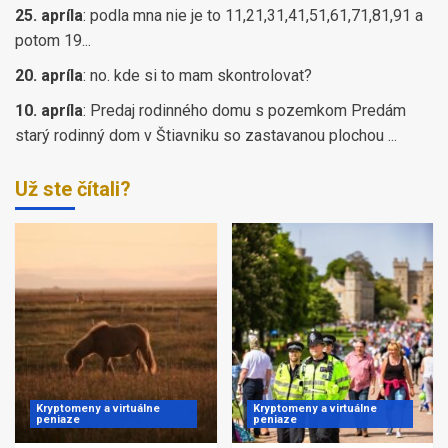
25. apríla
:
podla mna nie je to 11,21,31,41,51,61,71,81,91 a
potom 19...
20. apríla
:
no. kde si to mam skontrolovat?
10. apríla
:
Predaj rodinného domu s pozemkom Predám
starý rodinný dom v Štiavniku so zastavanou plochou ...
Už ste čítali?
Kryptomeny a virtuálne
Kryptomeny a virtuálne
peniaze
peniaze