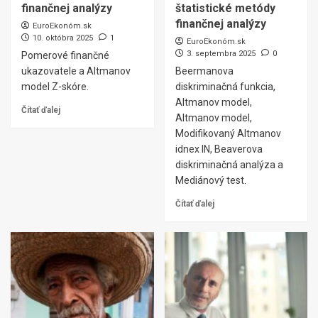
finančnej analýzy
štatistické metódy
finančnej analýzy
EuroEkonóm.sk
10. októbra 2025
1
EuroEkonóm.sk
3. septembra 2025
0
Pomerové finančné
ukazovatele a Altmanov
Beermanova
model Z-skóre.
diskriminačná funkcia,
Altmanov model,
Čítať ďalej
Altmanov model,
Modifikovaný Altmanov
idnex IN, Beaverova
diskriminačná analýza a
Mediánový test.
Čítať ďalej