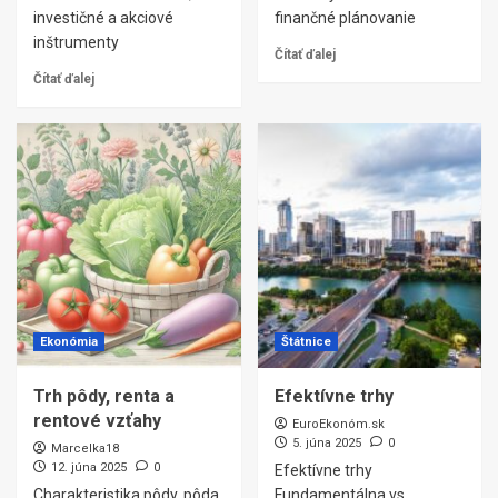
investičné a akciové
finančné plánovanie
inštrumenty
Čítať ďalej
Čítať ďalej
Ekonómia
Štátnice
Trh pôdy, renta a
Efektívne trhy
rentové vzťahy
EuroEkonóm.sk
5. júna 2025
0
Marcelka18
12. júna 2025
0
Efektívne trhy
Charakteristika pôdy, pôda
Fundamentálna vs.