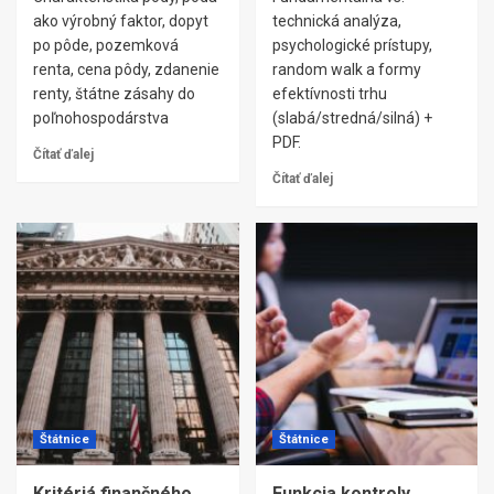
ako výrobný faktor, dopyt
technická analýza,
po pôde, pozemková
psychologické prístupy,
renta, cena pôdy, zdanenie
random walk a formy
renty, štátne zásahy do
efektívnosti trhu
poľnohospodárstva
(slabá/stredná/silná) +
PDF.
Čítať ďalej
Čítať ďalej
Štátnice
Štátnice
Kritériá finančného
Funkcia kontroly,