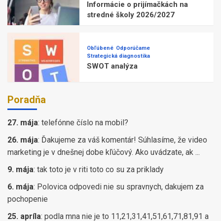
Informácie o prijímačkách na
stredné školy 2026/2027
Obľúbené
Odporúčame
Strategická diagnostika
SWOT analýza
Poradňa
27. mája
:
telefónne číslo na mobil?
26. mája
:
Ďakujeme za váš komentár! Súhlasíme, že video
marketing je v dnešnej dobe kľúčový. Ako uvádzate, ak ...
9. mája
:
tak toto je v riti toto co su za priklady
6. mája
:
Polovica odpovedi nie su spravnych, dakujem za
pochopenie
25. apríla
:
podla mna nie je to 11,21,31,41,51,61,71,81,91 a