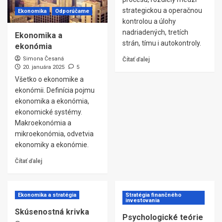
strategickou a operačnou
Ekonomika
Odporúčame
kontrolou a úlohy
nadriadených, tretích
Ekonomika a
strán, tímu i autokontroly.
ekonómia
Simona Česaná
Čítať ďalej
20. januára 2025
5
Všetko o ekonomike a
ekonómii. Definícia pojmu
ekonomika a ekonómia,
ekonomické systémy.
Makroekonómia a
mikroekonómia, odvetvia
ekonomiky a ekonómie.
Čítať ďalej
Ekonomika a stratégia
Stratégia finančného
investovania
Skúsenostná krivka
Psychologické teórie