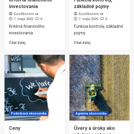
investovania
základné pojmy
EuroEkonóm.sk
EuroEkonóm.sk
7. mája 2025
0
7. mája 2025
0
Kritériá finančného
Funkcia kontroly, základné
investovania
pojmy
Čítať ďalej
Čítať ďalej
Podniková ekonomika
Agrárna ekonomika
Ceny
Úvery a úroky ako