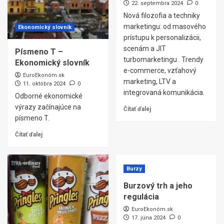
22. septembra 2024
0
Nová filozofia a techniky
marketingu: od masového
Ekonomický slovník
prístupu k personalizácii,
scenám a JIT
Písmeno T –
turbomarketingu . Trendy
Ekonomický slovník
e-commerce, vzťahový
EuroEkonóm.sk
marketing, LTV a
11. októbra 2024
0
integrovaná komunikácia.
Odborné ekonomické
výrazy začínajúce na
Čítať ďalej
písmeno T.
Čítať ďalej
Burzy
Burzový trh a jeho
regulácia
EuroEkonóm.sk
17. júna 2024
0