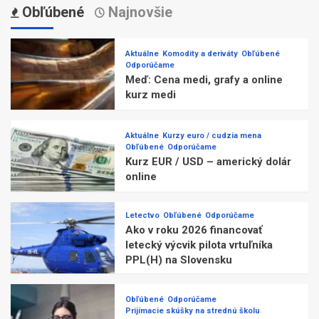
Obľúbené
Najnovšie
Aktuálne
Komodity a deriváty
Obľúbené
Odporúčame
Meď: Cena medi, grafy a online
kurz medi
Aktuálne
Kurzy euro / cudzia mena
Obľúbené
Odporúčame
Kurz EUR / USD – americký dolár
online
Letectvo
Obľúbené
Odporúčame
Ako v roku 2026 financovať
letecký výcvik pilota vrtuľníka
PPL(H) na Slovensku
Obľúbené
Odporúčame
Prijímacie skúšky na strednú školu