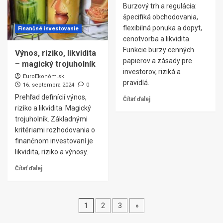
Burzový trh a regulácia:
špecifiká obchodovania,
flexibilná ponuka a dopyt,
Finančné investovanie
cenotvorba a likvidita.
Funkcie burzy cenných
Výnos, riziko, likvidita
papierov a zásady pre
– magický trojuholník
investorov, riziká a
EuroEkonóm.sk
pravidlá.
16. septembra 2024
0
Prehľad definícií výnos,
Čítať ďalej
riziko a likvidita. Magický
trojuholník. Základnými
kritériami rozhodovania o
finančnom investovaní je
likvidita, riziko a výnosy.
Čítať ďalej
Stránkovanie
1
2
3
»
príspevkov