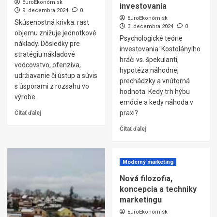
EuroEkonóm.sk
investovania
9. decembra 2024
0
EuroEkonóm.sk
Skúsenostná krivka: rast
3. decembra 2024
0
objemu znižuje jednotkové
Psychologické teórie
náklady. Dôsledky pre
investovania: Kostolányiho
stratégiu nákladové
hráči vs. špekulanti,
vodcovstvo, ofenzíva,
hypotéza náhodnej
udržiavanie či ústup a súvis
prechádzky a vnútorná
s úsporami z rozsahu vo
hodnota. Kedy trh hýbu
výrobe.
emócie a kedy náhoda v
praxi?
Čítať ďalej
Čítať ďalej
Moderný marketing
Nová filozofia,
koncepcia a techniky
marketingu
EuroEkonóm.sk