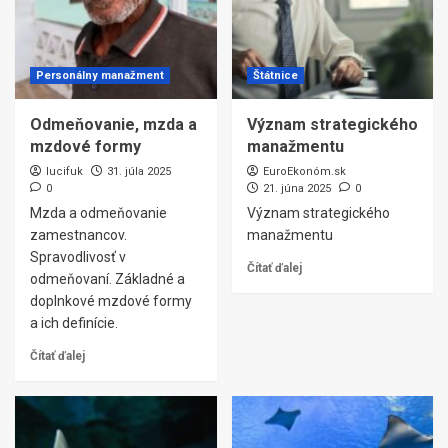
Personálny manažment
Štátnice
Odmeňovanie, mzda a
Význam strategického
mzdové formy
manažmentu
lucifuk
31. júla 2025
EuroEkonóm.sk
0
21. júna 2025
0
Mzda a odmeňovanie
Význam strategického
zamestnancov.
manažmentu
Spravodlivosť v
Čítať ďalej
odmeňovaní. Základné a
doplnkové mzdové formy
a ich definície.
Čítať ďalej