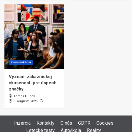
Komunikácia
Význam zákazníckej
skúsenosti pre úspech
značky
Tomáš Hudák
8. augusta 2026
0
Inzercia
Kontakty
O nás
GDPR
Cookies
Letecké testy
Autoškola
Reality