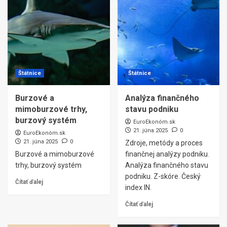
Štátnice
Štátnice
Burzové a
Analýza finančného
mimoburzové trhy,
stavu podniku
burzový systém
EuroEkonóm.sk
21. júna 2025
0
EuroEkonóm.sk
21. júna 2025
0
Zdroje, metódy a proces
Burzové a mimoburzové
finančnej analýzy podniku.
trhy, burzový systém
Analýza finančného stavu
podniku. Z-skóre. Český
Čítať ďalej
index IN.
Čítať ďalej