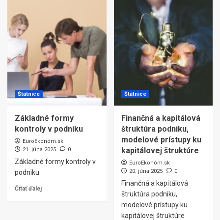
Štátnice
Štátnice
Základné formy
Finančná a kapitálová
kontroly v podniku
štruktúra podniku,
modelové prístupy ku
EuroEkonóm.sk
kapitálovej štruktúre
21. júna 2025
0
Základné formy kontroly v
EuroEkonóm.sk
20. júna 2025
0
podniku
Finančná a kapitálová
Čítať ďalej
štruktúra podniku,
modelové prístupy ku
kapitálovej štruktúre