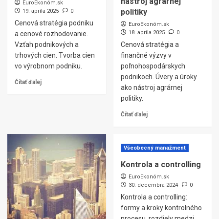
nástroj agrárnej
EuroEkonóm.sk
politiky
19. apríla 2025
0
Cenová stratégia podniku
EuroEkonóm.sk
18. apríla 2025
0
a cenové rozhodovanie.
Vzťah podnikových a
Cenová stratégia a
trhových cien. Tvorba cien
finančné výzvy v
vo výrobnom podniku.
poľnohospodárskych
podnikoch. Úvery a úroky
Čítať ďalej
ako nástroj agrárnej
politiky.
Čítať ďalej
Všeobecný manažment
Kontrola a controlling
EuroEkonóm.sk
30. decembra 2024
0
Kontrola a controlling:
formy a kroky kontrolného
procesu, rozdiely medzi