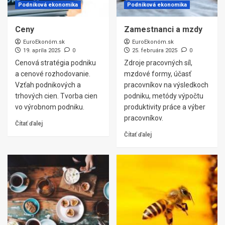
Podniková ekonomika
Podniková ekonomika
Ceny
Zamestnanci a mzdy
EuroEkonóm.sk
EuroEkonóm.sk
19. apríla 2025
0
25. februára 2025
0
Cenová stratégia podniku
Zdroje pracovných síl,
a cenové rozhodovanie.
mzdové formy, účasť
Vzťah podnikových a
pracovníkov na výsledkoch
trhových cien. Tvorba cien
podniku, metódy výpočtu
vo výrobnom podniku.
produktivity práce a výber
pracovníkov.
Čítať ďalej
Čítať ďalej