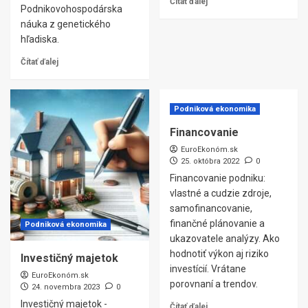
Čítať ďalej
Podnikovohospodárska
náuka z genetického
hľadiska.
Čítať ďalej
Podniková ekonomika
Financovanie
EuroEkonóm.sk
25. októbra 2022
0
Financovanie podniku:
vlastné a cudzie zdroje,
samofinancovanie,
finančné plánovanie a
Podniková ekonomika
ukazovatele analýzy. Ako
hodnotiť výkon aj riziko
Investičný majetok
investícií. Vrátane
EuroEkonóm.sk
porovnaní a trendov.
24. novembra 2023
0
Investičný majetok -
Čítať ďalej