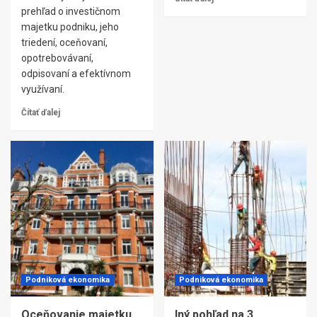
prehľad o investičnom
majetku podniku, jeho
triedení, oceňovaní,
opotrebovávaní,
odpisovaní a efektívnom
využívaní.
Čítať ďalej
Podniková ekonomika
Podniková ekonomika
Oceňovanie majetku
Iný pohľad na 3