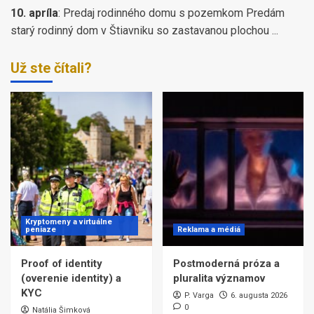
10. apríla
:
Predaj rodinného domu s pozemkom Predám
starý rodinný dom v Štiavniku so zastavanou plochou ...
Už ste čítali?
Kryptomeny a virtuálne
peniaze
Reklama a médiá
Proof of identity
Postmoderná próza a
(overenie identity) a
pluralita významov
KYC
P. Varga
6. augusta 2026
0
Natália Šimková