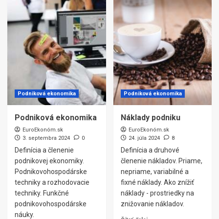
Podniková ekonomika
Podniková ekonomika
Podniková ekonomika
Náklady podniku
EuroEkonóm.sk
EuroEkonóm.sk
3. septembra 2024
0
24. júla 2024
8
Definícia a členenie
Definícia a druhové
podnikovej ekonomiky.
členenie nákladov. Priame,
Podnikovohospodárske
nepriame, variabilné a
techniky a rozhodovacie
fixné náklady. Ako znížiť
techniky. Funkčné
náklady - prostriedky na
podnikovohospodárske
znižovanie nákladov.
náuky.