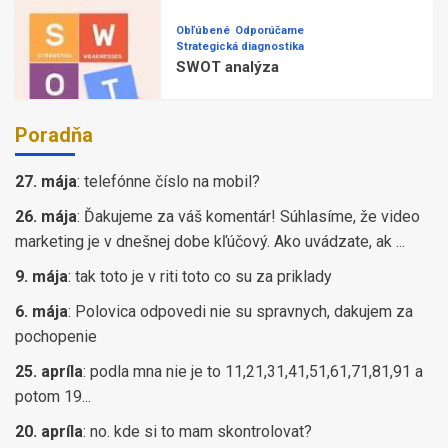
Obľúbené
Odporúčame
Strategická diagnostika
SWOT analýza
Poradňa
27. mája
:
telefónne číslo na mobil?
26. mája
:
Ďakujeme za váš komentár! Súhlasíme, že video
marketing je v dnešnej dobe kľúčový. Ako uvádzate, ak ...
9. mája
:
tak toto je v riti toto co su za priklady
6. mája
:
Polovica odpovedi nie su spravnych, dakujem za
pochopenie
25. apríla
:
podla mna nie je to 11,21,31,41,51,61,71,81,91 a
potom 19...
20. apríla
:
no. kde si to mam skontrolovat?