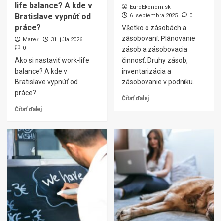
life balance? A kde v
EuroEkonóm.sk
Bratislave vypnúť od
6. septembra 2025
0
práce?
Všetko o zásobách a
zásobovaní: Plánovanie
Marek
31. júla 2026
0
zásob a zásobovacia
Ako si nastaviť work-life
činnosť. Druhy zásob,
balance? A kde v
inventarizácia a
Bratislave vypnúť od
zásobovanie v podniku.
práce?
Čítať ďalej
Čítať ďalej