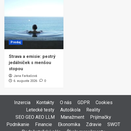
Predaj
Strava a emisie: pestrý
jedálniček s menšou
stopou
Jana Farkašová
6. augusta 2026
0
Inzercia
Kontakty
O nás
GDPR
Cookies
Letecké testy
Autoškola
Reality
SEO GEO AEO LLM
Manažment
Prijímačky
Podnikanie
Financie
Ekonomika
Zdravie
SWOT