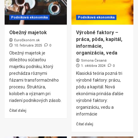
Podniková ekonomika
Podniková ekonomika
Obežný majetok
Výrobné faktory –
práca, pôda, kapitál,
EuroEkonóm.sk
informácie,
10. februára 2025
0
organizácia, veda
Obežný majetok je
dôležitou súčasťou
Simona Česaná
1. októbra 2024
0
majetku podniku, ktorý
prechádza rôznymi
Klasická teória pozná tri
fázami transformačného
výrobné faktory: prácu,
procesu. Štruktúra,
pôdu a kapitál. Nová
kolobeh a význam pri
ekonómia prináša ďalšie
riadení podnikových zásob.
výrobné faktory:
organizáciu, vedu a
Čítať ďalej
informácie
Čítať ďalej