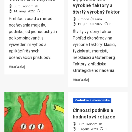
výrobné faktory a
EuroEkonóm.sk
štvrtý výrobný faktor
14. mája 2022
0
Prehľad zásad a metód
Simona Česaná
11. januára 2022
0
oceňovania majetku
podniku, od jednoduchých
Štvrtý výrobný faktor.
po kombinované, s
Pohľad ekonómov na
vysvetlením výhod a
výrobné faktory: klasici,
aplikácií rôznych
fyziokrati, marxisti,
oceňovacích prístupov.
neoklasici a Gutenberg.
Faktory z hľadiska
Čítať ďalej
strategického riadenia.
Čítať ďalej
Podniková ekonomika
Činnosti podniku a
hodnotový reťazec
EuroEkonóm.sk
6. apríla 2020
0