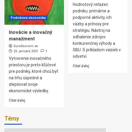
Hodnotový reťazec
podniku: primárne a
podporné aktivity, ich
Podniková ekonomika
väzby a prínosy pre
stratégiu. Nástroj na
Inovácie a inovačný
odhalenie zdrojov
manažment
konkurenčnej výhody a
EuroEkonóm.sk
SBU. S príkladom väzieb v
25. januára 2021
1
odvetví.
Vytvorenie inovačného
priestoru je preto kľúčové
Čítať ďalej
pre podniky, ktoré chcú byť
na trhu úspešné a
zlepšovať svoje
ekonomické výsledky.
Čítať ďalej
Témy
Témy