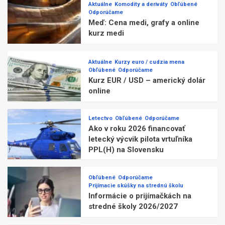
Aktuálne
Komodity a deriváty
Obľúbené
Odporúčame
Meď: Cena medi, grafy a online
kurz medi
Aktuálne
Kurzy euro / cudzia mena
Obľúbené
Odporúčame
Kurz EUR / USD – americký dolár
online
Letectvo
Obľúbené
Odporúčame
Ako v roku 2026 financovať
letecký výcvik pilota vrtuľníka
PPL(H) na Slovensku
Obľúbené
Odporúčame
Prijímacie skúšky na strednú školu
Informácie o prijímačkách na
stredné školy 2026/2027