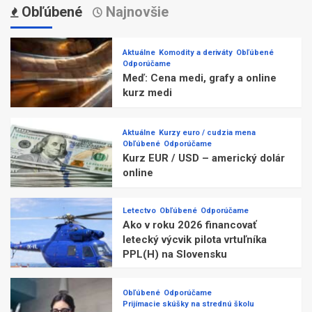
Obľúbené
Najnovšie
Aktuálne
Komodity a deriváty
Obľúbené
Odporúčame
Meď: Cena medi, grafy a online
kurz medi
Aktuálne
Kurzy euro / cudzia mena
Obľúbené
Odporúčame
Kurz EUR / USD – americký dolár
online
Letectvo
Obľúbené
Odporúčame
Ako v roku 2026 financovať
letecký výcvik pilota vrtuľníka
PPL(H) na Slovensku
Obľúbené
Odporúčame
Prijímacie skúšky na strednú školu