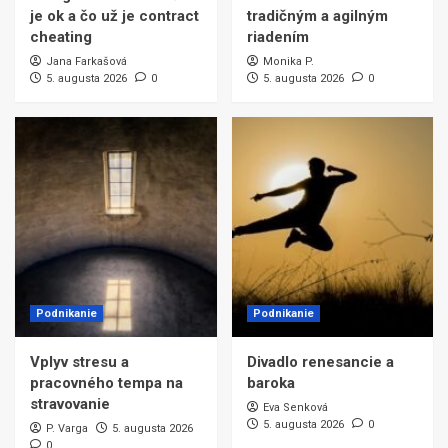
je ok a čo už je contract
tradičným a agilným
cheating
riadením
Jana Farkašová
Monika P.
5. augusta 2026
0
5. augusta 2026
0
Podnikanie
Podnikanie
Vplyv stresu a
Divadlo renesancie a
pracovného tempa na
baroka
stravovanie
Eva Senková
5. augusta 2026
0
P. Varga
5. augusta 2026
0