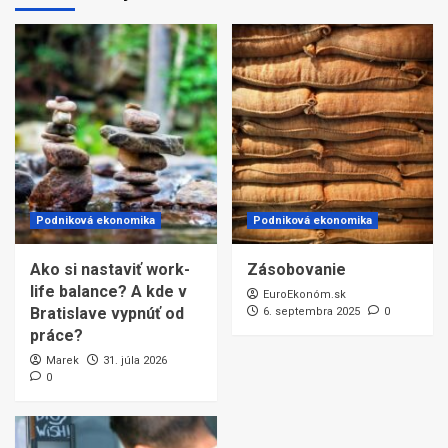
Podniková ekonomika
Podniková ekonomika
Ako si nastaviť work-
Zásobovanie
life balance? A kde v
EuroEkonóm.sk
Bratislave vypnúť od
6. septembra 2025
0
práce?
Marek
31. júla 2026
0