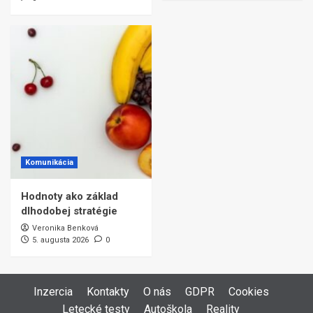
Komunikácia
Hodnoty ako základ
dlhodobej stratégie
Veronika Benková
5. augusta 2026
0
Inzercia
Kontakty
O nás
GDPR
Cookies
Letecké testy
Autoškola
Reality