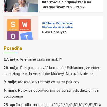
Informácie o prijímačkách na
stredné školy 2026/2027
Obľúbené
Odporúčame
Strategická diagnostika
SWOT analýza
Poradňa
27. mája
:
telefónne číslo na mobil?
26. mája
:
Ďakujeme za váš komentár! Súhlasíme, že video
marketing je v dnešnej dobe kľúčový. Ako uvádzate, ak ...
9. mája
:
tak toto je v riti toto co su za priklady
6. mája
:
Polovica odpovedi nie su spravnych, dakujem za
pochopenie
25. apríla
:
podla mna nie je to 11,21,31,41,51,61,71,81,91 a