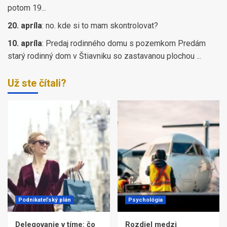
potom 19...
20. apríla
:
no. kde si to mam skontrolovat?
10. apríla
:
Predaj rodinného domu s pozemkom Predám
starý rodinný dom v Štiavniku so zastavanou plochou ...
Už ste čítali?
Podnikateľský plán
Psychológia
Delegovanie v tíme: čo
Rozdiel medzi