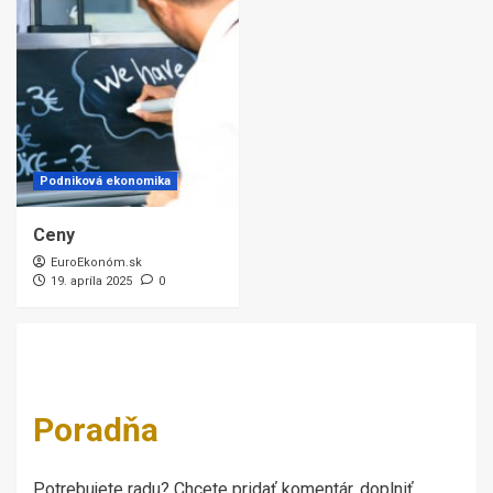
Podniková ekonomika
Ceny
EuroEkonóm.sk
19. apríla 2025
0
Poradňa
Potrebujete radu? Chcete pridať komentár, doplniť