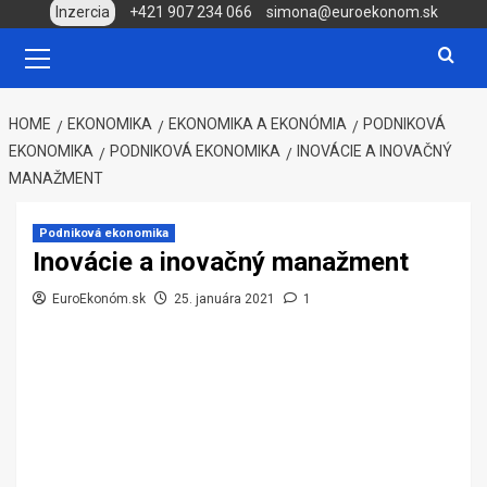
Skip
Inzercia
+421 907 234 066
simona@euroekonom.sk
to
Primary
Menu
content
HOME
EKONOMIKA
EKONOMIKA A EKONÓMIA
PODNIKOVÁ
EKONOMIKA
PODNIKOVÁ EKONOMIKA
INOVÁCIE A INOVAČNÝ
MANAŽMENT
Podniková ekonomika
Inovácie a inovačný manažment
EuroEkonóm.sk
25. januára 2021
1