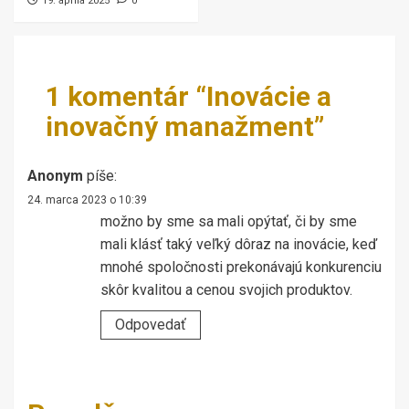
19. apríla 2025
0
1 komentár “
Inovácie a
inovačný manažment
”
Anonym
píše:
24. marca 2023 o 10:39
možno by sme sa mali opýtať, či by sme
mali klásť taký veľký dôraz na inovácie, keď
mnohé spoločnosti prekonávajú konkurenciu
skôr kvalitou a cenou svojich produktov.
Odpovedať