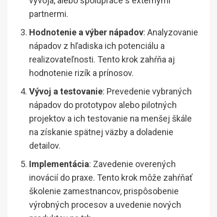
vývoja, alebo spolupráce s externými
partnermi.
Hodnotenie a výber nápadov
: Analyzovanie
nápadov z hľadiska ich potenciálu a
realizovateľnosti. Tento krok zahŕňa aj
hodnotenie rizík a prínosov.
Vývoj a testovanie
: Prevedenie vybraných
nápadov do prototypov alebo pilotných
projektov a ich testovanie na menšej škále
na získanie spätnej väzby a doladenie
detailov.
Implementácia
: Zavedenie overených
inovácií do praxe. Tento krok môže zahŕňať
školenie zamestnancov, prispôsobenie
výrobných procesov a uvedenie nových