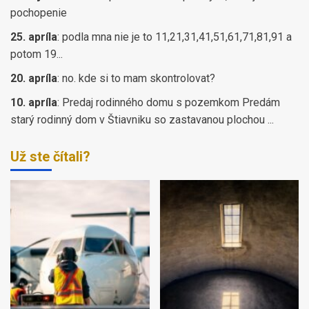
pochopenie
25. apríla
:
podla mna nie je to 11,21,31,41,51,61,71,81,91 a
potom 19...
20. apríla
:
no. kde si to mam skontrolovat?
10. apríla
:
Predaj rodinného domu s pozemkom Predám
starý rodinný dom v Štiavniku so zastavanou plochou ...
Už ste čítali?