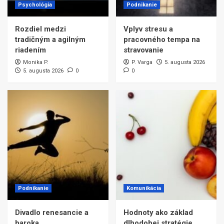
Psychológia
Podnikanie
Rozdiel medzi
Vplyv stresu a
tradičným a agilným
pracovného tempa na
riadením
stravovanie
Monika P.
P. Varga
5. augusta 2026
5. augusta 2026
0
0
Podnikanie
Komunikácia
Divadlo renesancie a
Hodnoty ako základ
baroka
dlhodobej stratégie