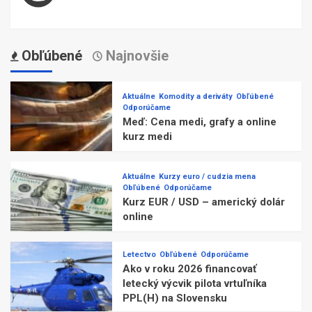
Obľúbené
Najnovšie
Aktuálne
Komodity a deriváty
Obľúbené
Odporúčame
Meď: Cena medi, grafy a online
kurz medi
Aktuálne
Kurzy euro / cudzia mena
Obľúbené
Odporúčame
Kurz EUR / USD – americký dolár
online
Letectvo
Obľúbené
Odporúčame
Ako v roku 2026 financovať
letecký výcvik pilota vrtuľníka
PPL(H) na Slovensku