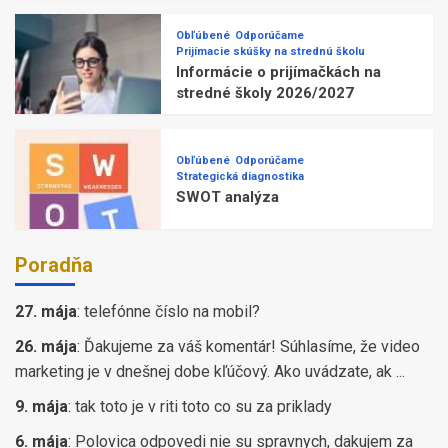
Obľúbené
Odporúčame
Prijímacie skúšky na strednú školu
Informácie o prijímačkách na
stredné školy 2026/2027
Obľúbené
Odporúčame
Strategická diagnostika
SWOT analýza
Poradňa
27. mája
:
telefónne číslo na mobil?
26. mája
:
Ďakujeme za váš komentár! Súhlasíme, že video
marketing je v dnešnej dobe kľúčový. Ako uvádzate, ak ...
9. mája
:
tak toto je v riti toto co su za priklady
6. mája
:
Polovica odpovedi nie su spravnych, dakujem za