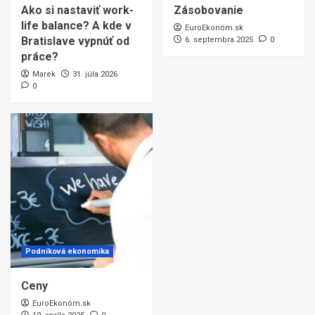
Ako si nastaviť work-
Zásobovanie
life balance? A kde v
EuroEkonóm.sk
Bratislave vypnúť od
6. septembra 2025
0
práce?
Marek
31. júla 2026
0
Podniková ekonomika
Ceny
EuroEkonóm.sk