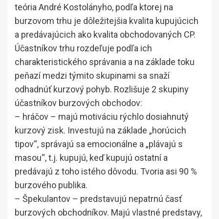
teória André Kostolányho, podľa ktorej na
burzovom trhu je dôležitejšia kvalita kupujúcich
a predávajúcich ako kvalita obchodovaných CP.
Účastníkov trhu rozdeľuje podľa ich
charakteristického správania a na základe toku
peňazí medzi týmito skupinami sa snaží
odhadnúť kurzový pohyb. Rozlišuje 2 skupiny
účastníkov burzových obchodov:
– hráčov – majú motiváciu rýchlo dosiahnutý
kurzový zisk. Investujú na základe „horúcich
tipov“, správajú sa emocionálne a „plávajú s
masou“, t.j. kupujú, keď kupujú ostatní a
predávajú z toho istého dôvodu. Tvoria asi 90 %
burzového publika.
– Špekulantov – predstavujú nepatrnú časť
burzových obchodníkov. Majú vlastné predstavy,