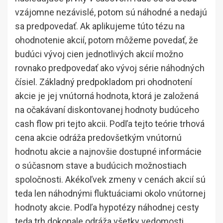
vzájomne nezávislé, potom sú náhodné a nedajú
sa predpovedať. Ak aplikujeme túto tézu na
ohodnotenie akcií, potom môžeme povedať, že
budúci vývoj cien jednotlivých akcií možno
rovnako predpovedať ako vývoj série náhodných
čísiel. Základný predpokladom pri ohodnotení
akcie je jej vnútorná hodnota, ktorá je založená
na očakávaní diskontovanej hodnoty budúceho
cash flow pri tejto akcii. Podľa tejto teórie trhová
cena akcie odráža predovšetkým vnútornú
hodnotu akcie a najnovšie dostupné informácie
o súčasnom stave a budúcich možnostiach
spoločnosti. Akékoľvek zmeny v cenách akcií sú
teda len náhodnými fluktuáciami okolo vnútornej
hodnoty akcie. Podľa hypotézy náhodnej cesty
teda trh dokonale odráža všetky vedomosti