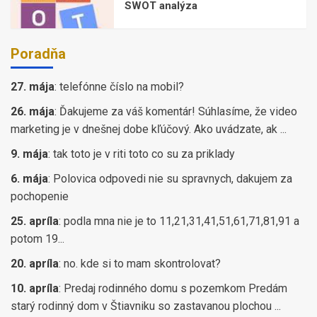
SWOT analýza
Poradňa
27. mája
:
telefónne číslo na mobil?
26. mája
:
Ďakujeme za váš komentár! Súhlasíme, že video
marketing je v dnešnej dobe kľúčový. Ako uvádzate, ak ...
9. mája
:
tak toto je v riti toto co su za priklady
6. mája
:
Polovica odpovedi nie su spravnych, dakujem za
pochopenie
25. apríla
:
podla mna nie je to 11,21,31,41,51,61,71,81,91 a
potom 19...
20. apríla
:
no. kde si to mam skontrolovat?
10. apríla
:
Predaj rodinného domu s pozemkom Predám
starý rodinný dom v Štiavniku so zastavanou plochou ...