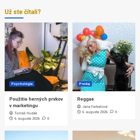
Už ste čítali?
Psychológia
Predaj
Použitie herných prvkov
Reggae
v marketingu
Jana Farkašová
6. augusta 2026
0
Tomáš Hudák
6. augusta 2026
0