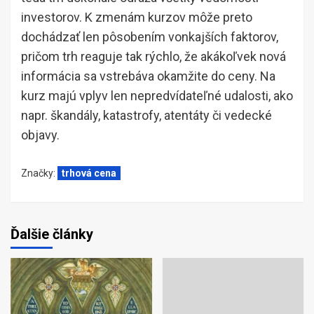
investorov. K zmenám kurzov môže preto
dochádzať len pôsobením vonkajších faktorov,
pričom trh reaguje tak rýchlo, že akákoľvek nová
informácia sa vstrebáva okamžite do ceny. Na
kurz majú vplyv len nepredvídateľné udalosti, ako
napr. škandály, katastrofy, atentáty či vedecké
objavy.
Značky:
trhová cena
Ďalšie články