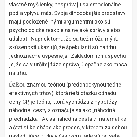
vlastné myšlienky, nesprávajú sa emocionálne
podľa vplyvu más. Svoje dlhodobejšie predstavy
majú podložené inými argumentmi ako sú
psychologické reakcie na nejaké správy alebo
udalosti. Napriek tomu, že sa tiež môžu mýliť,
skúsenosti ukazujú, že špekulanti sú na trhu
jednoznačne úspešnejší. Základom ich úspechu
je, že sa v určitej fáze správajú opačne ako masa
na trhu.
Ďalšou známou teóriou (predchodkyňou teórie
efektívnych trhov), ktorá rieši otázku odhadu
ceny CP, je teória, ktorá vychádza z hypotézy
náhodnej cesty a označuje sa ako „náhodná
prechádzka“. Ak sa náhodná cesta v matematike
a štatistike chápe ako proces, v ktorom za sebou
nasledujúce prvky v časovom rade sú od seba