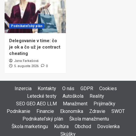
Podnikateľský plán
Delegovanie v tíme: čo
je ok a čo už je contract
cheating
Jana Farkašová
5. augusta 2026
0
Inzercia
Kontakty
O nás
GDPR
Cookies
Letecké testy
Autoškola
Reality
SEO GEO AEO LLM
Manažment
Prijímačky
Podnikanie
Financie
Ekonomika
Zdravie
SWOT
Podnikateľský plán
Škola manažmentu
Škola marketingu
Kultúra
Obchod
Dovolenka
Skúšky