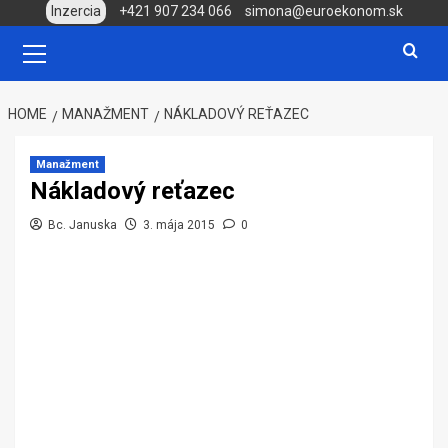
Skip
Inzercia
+421 907 234 066
simona@euroekonom.sk
to
Primary
Menu
content
HOME
MANAŽMENT
NÁKLADOVÝ REŤAZEC
Manažment
Nákladový reťazec
Bc. Januska
3. mája 2015
0