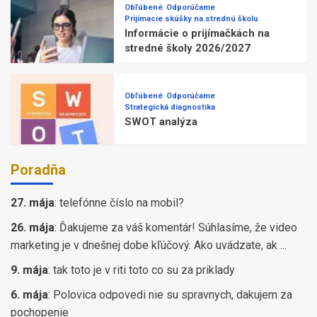
Obľúbené
Odporúčame
Prijímacie skúšky na strednú školu
Informácie o prijímačkách na
stredné školy 2026/2027
Obľúbené
Odporúčame
Strategická diagnostika
SWOT analýza
Poradňa
27. mája
:
telefónne číslo na mobil?
26. mája
:
Ďakujeme za váš komentár! Súhlasíme, že video
marketing je v dnešnej dobe kľúčový. Ako uvádzate, ak ...
9. mája
:
tak toto je v riti toto co su za priklady
6. mája
:
Polovica odpovedi nie su spravnych, dakujem za
pochopenie