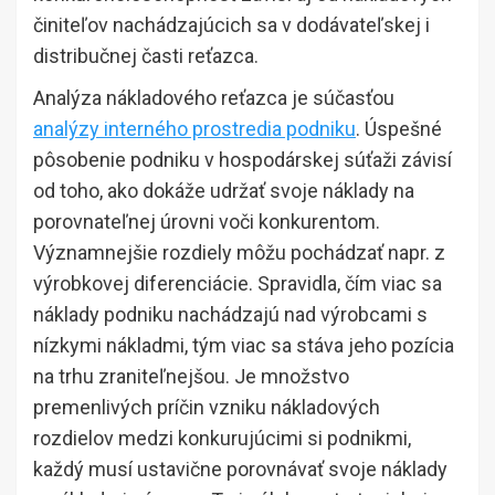
činiteľov nachádzajúcich sa v dodávateľskej i
distribučnej časti reťazca.
Analýza nákladového reťazca je súčasťou
analýzy interného prostredia podniku
. Úspešné
pôsobenie podniku v hospodárskej súťaži závisí
od toho, ako dokáže udržať svoje náklady na
porovnateľnej úrovni voči konkurentom.
Významnejšie rozdiely môžu pochádzať napr. z
výrobkovej diferenciácie. Spravidla, čím viac sa
náklady podniku nachádzajú nad výrobcami s
nízkymi nákladmi, tým viac sa stáva jeho pozícia
na trhu zraniteľnejšou. Je množstvo
premenlivých príčin vzniku nákladových
rozdielov medzi konkurujúcimi si podnikmi,
každý musí ustavične porovnávať svoje náklady