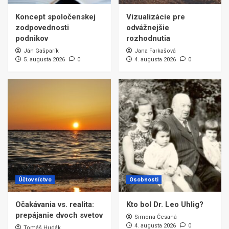
Koncept spoločenskej
Vizualizácie pre
zodpovednosti
odvážnejšie
podnikov
rozhodnutia
Ján Gašparík
Jana Farkašová
5. augusta 2026
0
4. augusta 2026
0
Účtovníctvo
Osobnosti
Očakávania vs. realita:
Kto bol Dr. Leo Uhlig?
prepájanie dvoch svetov
Simona Česaná
4. augusta 2026
0
Tomáš Hudák