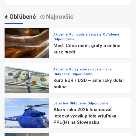
Obľúbené
Najnovšie
Aktuálne
Komodity a deriváty
Obľúbené
Odporúčame
Meď: Cena medi, grafy a online
kurz medi
Aktuálne
Kurzy euro / cudzia mena
Obľúbené
Odporúčame
Kurz EUR / USD – americký dolár
online
Letectvo
Obľúbené
Odporúčame
Ako v roku 2026 financovať
letecký výcvik pilota vrtuľníka
PPL(H) na Slovensku