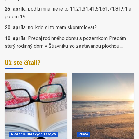
25. apríla
:
podla mna nie je to 11,21,31,41,51,61,71,81,91 a
potom 19...
20. apríla
:
no. kde si to mam skontrolovat?
10. apríla
:
Predaj rodinného domu s pozemkom Predám
starý rodinný dom v Štiavniku so zastavanou plochou ...
Už ste čítali?
Riadenie ľudských zdrojov
Právo