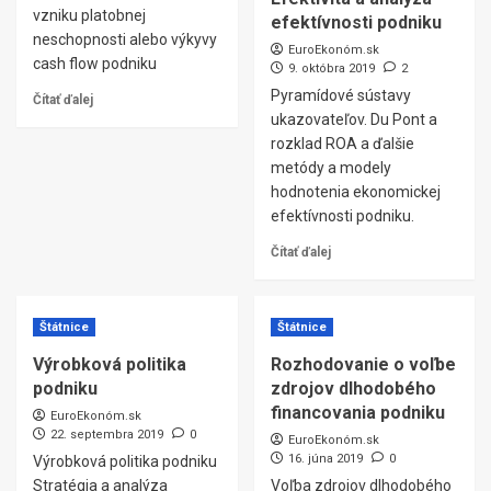
vzniku platobnej
efektívnosti podniku
neschopnosti alebo výkyvy
EuroEkonóm.sk
cash flow podniku
9. októbra 2019
2
Pyramídové sústavy
Čítať ďalej
ukazovateľov. Du Pont a
rozklad ROA a ďalšie
metódy a modely
hodnotenia ekonomickej
efektívnosti podniku.
Čítať ďalej
Štátnice
Štátnice
Výrobková politika
Rozhodovanie o voľbe
podniku
zdrojov dlhodobého
financovania podniku
EuroEkonóm.sk
22. septembra 2019
0
EuroEkonóm.sk
16. júna 2019
0
Výrobková politika podniku
Stratégia a analýza
Voľba zdrojov dlhodobého