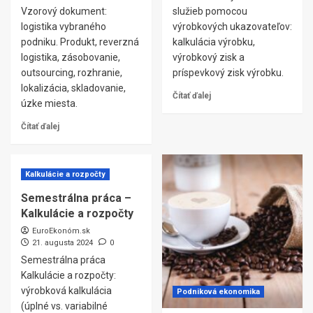
Vzorový dokument:
služieb pomocou
logistika vybraného
výrobkových ukazovateľov:
podniku. Produkt, reverzná
kalkulácia výrobku,
logistika, zásobovanie,
výrobkový zisk a
outsourcing, rozhranie,
príspevkový zisk výrobku.
lokalizácia, skladovanie,
Čítať ďalej
úzke miesta.
Čítať ďalej
Kalkulácie a rozpočty
Semestrálna práca –
Kalkulácie a rozpočty
EuroEkonóm.sk
21. augusta 2024
0
Semestrálna práca
Kalkulácie a rozpočty:
výrobková kalkulácia
Podniková ekonomika
(úplné vs. variabilné