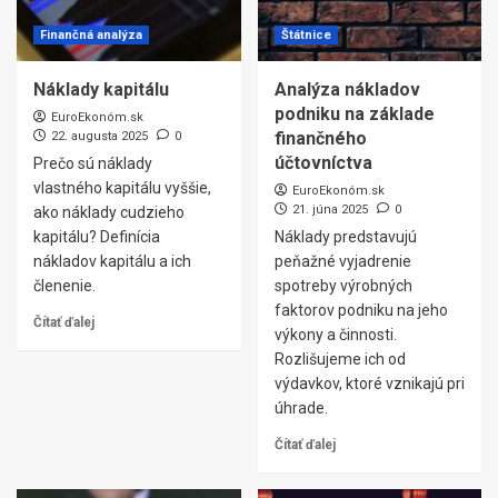
Finančná analýza
Štátnice
Náklady kapitálu
Analýza nákladov
podniku na základe
EuroEkonóm.sk
finančného
22. augusta 2025
0
účtovníctva
Prečo sú náklady
vlastného kapitálu vyššie,
EuroEkonóm.sk
21. júna 2025
0
ako náklady cudzieho
kapitálu? Definícia
Náklady predstavujú
nákladov kapitálu a ich
peňažné vyjadrenie
členenie.
spotreby výrobných
faktorov podniku na jeho
Čítať ďalej
výkony a činnosti.
Rozlišujeme ich od
výdavkov, ktoré vznikajú pri
úhrade.
Čítať ďalej