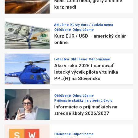
Meď: Cena medi, grafy a online
kurz medi
Aktuálne
Kurzy euro / cudzia mena
Obľúbené
Odporúčame
Kurz EUR / USD – americký dolár
online
Letectvo
Obľúbené
Odporúčame
Ako v roku 2026 financovať
letecký výcvik pilota vrtuľníka
PPL(H) na Slovensku
Obľúbené
Odporúčame
Prijímacie skúšky na strednú školu
Informácie o prijímačkách na
stredné školy 2026/2027
Obľúbené
Odporúčame