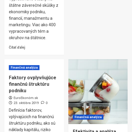
štátne záverečné skúšky z
ekonomiky podniku,
financií, manažmentu a
marketingu. Viac ako 400
vypracovaných tém a
okruhov na štátnice.
Čítať ďalej
Finančná analýza
Faktory ovplyvňujúce
finančnú štruktúru
podniku
EuroEkonóm.sk
23. októbra 2019
0
Definícia faktorov,
vplývajúcich na finančnú
Finančná analýza
štruktúru podniku, ako sú
náklady kapitálu, riziko
Efektivita a analýza