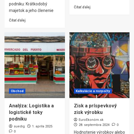
podniku: Krátkodobý
Čítať ďalej
majetok a jeho členenie
Čítať ďalej
Obchod
Kalkulácie a rozpočty
Analýza: Logistika a
Zisk a príspevkový
logistické toky
zisk výrobku
podniku
EuroEkonóm.sk
28. septembra 2024
0
suedig
1. apríla 2025
0
Hodnotenie výrobkov alebo