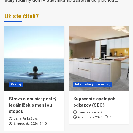
starý rodinný dom v Štiavniku so zastavanou plochou ...
Už ste čítali?
Predaj
Internetový marketing
Strava a emisie: pestrý
Kupovanie spätných
jedálniček s menšou
odkazov (SEO)
stopou
Jana Farkašová
6. augusta 2026
0
Jana Farkašová
6. augusta 2026
0