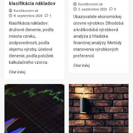
klasifikácia nákladov
EuroEkonóm.sk
5. septembra 2025
0
EuroEkonóm.sk
8. septembra 2025
1
Ukazovatele ekonomickej
Klasifikácia nákladov:
úrovne výrobkov. Dlhodobá
druhové členenie, podľa
a krátkodobá výrobková
miesta vzniku,
analýza z hľadiska
zodpovednosti, podľa
finančnej analýzy. Metódy
objemu výroby, účelové
stanovenia výrobkových
členenie, podľa položiek
preferencií.
kalkulačného vzorca.
Čítať ďalej
Čítať ďalej