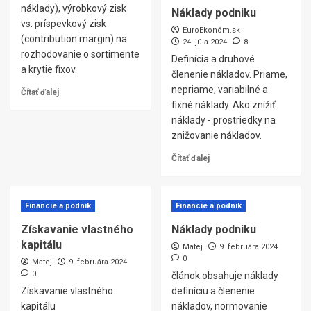
náklady), výrobkový zisk
Náklady podniku
vs. príspevkový zisk
EuroEkonóm.sk
(contribution margin) na
24. júla 2024
8
rozhodovanie o sortimente
Definícia a druhové
a krytie fixov.
členenie nákladov. Priame,
nepriame, variabilné a
Čítať ďalej
fixné náklady. Ako znížiť
náklady - prostriedky na
znižovanie nákladov.
Čítať ďalej
Financie a podnik
Financie a podnik
Získavanie vlastného
Náklady podniku
kapitálu
Matej
9. februára 2024
0
Matej
9. februára 2024
0
článok obsahuje náklady
Získavanie vlastného
definíciu a členenie
kapitálu
nákladov, normovanie