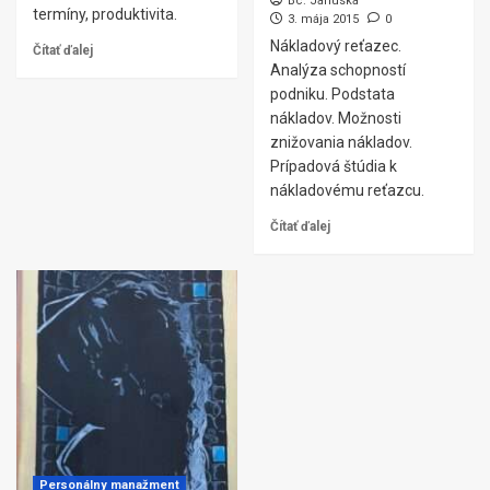
Bc. Januska
termíny, produktivita.
3. mája 2015
0
Nákladový reťazec.
Čítať ďalej
Analýza schopností
podniku. Podstata
nákladov. Možnosti
znižovania nákladov.
Prípadová štúdia k
nákladovému reťazcu.
Čítať ďalej
Personálny manažment