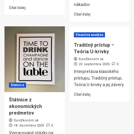
nákadov
Čítať ďalej
Čítať ďalej
Finančná analýza
Tradičný prístup –
Teória U-krivky
EuroEkonóm.sk
22. septembra 2020
0
Interpretácia klasického
prístupu, Tradičný prístup,
Teória U-krivky a jej závery.
Štátnice
Čítať ďalej
Štátnice z
ekonomických
predmetov
EuroEkonóm.sk
18. decembra 2020
0
Vypracované otázky na