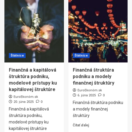
Štátnice
Štátnice
Finančná a kapitálová
Finančná štruktúra
štruktúra podniku,
podniku a modely
modelové prístupy ku
finančnej štruktúry
kapitálovej štruktúre
EuroEkonóm.sk
6. júna 2025
0
EuroEkonóm.sk
20. júna 2025
0
Finančná štruktúra podniku
Finančná a kapitálová
a modely finančnej
štruktúra podniku,
štruktúry
modelové prístupy ku
Čítať ďalej
kapitálovej štruktúre