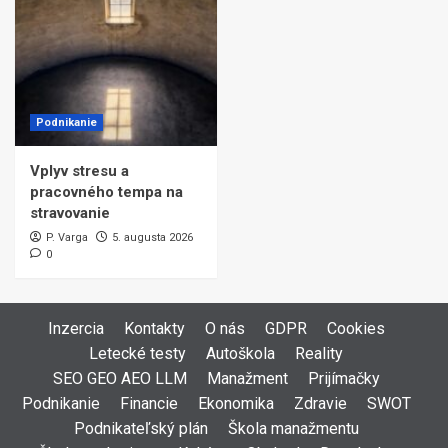
Podnikanie
Vplyv stresu a
pracovného tempa na
stravovanie
P. Varga
5. augusta 2026
0
Inzercia
Kontakty
O nás
GDPR
Cookies
Letecké testy
Autoškola
Reality
SEO GEO AEO LLM
Manažment
Prijímačky
Podnikanie
Financie
Ekonomika
Zdravie
SWOT
Podnikateľský plán
Škola manažmentu