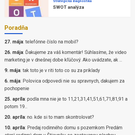
Strategická diagnostika
SWOT analýza
Poradňa
27. mája
:
telefónne číslo na mobil?
26. mája
:
Ďakujeme za váš komentár! Súhlasíme, že video
marketing je v dnešnej dobe kľúčový. Ako uvádzate, ak ...
9. mája
:
tak toto je v riti toto co su za priklady
6. mája
:
Polovica odpovedi nie su spravnych, dakujem za
pochopenie
25. apríla
:
podla mna nie je to 11,21,31,41,51,61,71,81,91 a
potom 19...
20. apríla
:
no. kde si to mam skontrolovat?
10. apríla
:
Predaj rodinného domu s pozemkom Predám