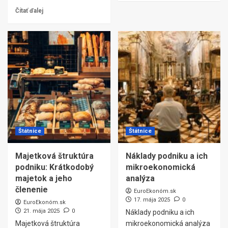
Čítať ďalej
Štátnice
Štátnice
Majetková štruktúra
Náklady podniku a ich
podniku: Krátkodobý
mikroekonomická
majetok a jeho
analýza
členenie
EuroEkonóm.sk
17. mája 2025
0
EuroEkonóm.sk
21. mája 2025
0
Náklady podniku a ich
Majetková štruktúra
mikroekonomická analýza