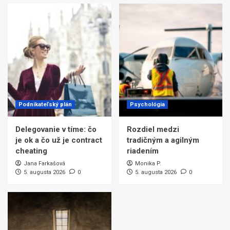
Podnikateľský plán
Psychológia
Delegovanie v tíme: čo
Rozdiel medzi
je ok a čo už je contract
tradičným a agilným
cheating
riadením
Jana Farkašová
Monika P.
5. augusta 2026
0
5. augusta 2026
0