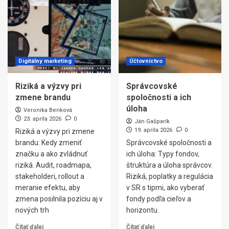
Digitálny marketing
Účtovníctvo
Riziká a výzvy pri
Správcovské
zmene brandu
spoločnosti a ich
úloha
Veronika Benková
23. apríla 2026
0
Ján Gašparík
19. apríla 2026
0
Riziká a výzvy pri zmene
brandu: Kedy zmeniť
Správcovské spoločnosti a
značku a ako zvládnuť
ich úloha: Typy fondov,
riziká. Audit, roadmapa,
štruktúra a úloha správcov.
stakeholderi, rollout a
Riziká, poplatky a regulácia
meranie efektu, aby
v SR s tipmi, ako vyberať
zmena posilnila pozíciu aj v
fondy podľa cieľov a
nových trh
horizontu.
Čítať ďalej
Čítať ďalej