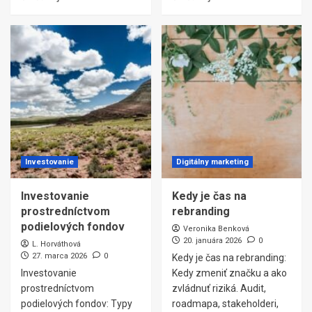
Investovanie
Digitálny marketing
Investovanie
Kedy je čas na
prostredníctvom
rebranding
podielových fondov
Veronika Benková
20. januára 2026
0
L. Horváthová
27. marca 2026
0
Kedy je čas na rebranding:
Investovanie
Kedy zmeniť značku a ako
prostredníctvom
zvládnuť riziká. Audit,
podielových fondov: Typy
roadmapa, stakeholderi,