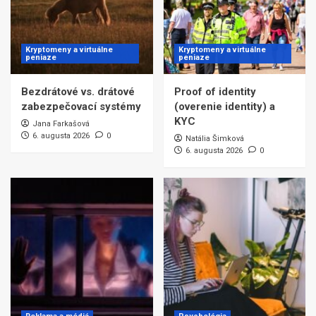
Kryptomeny a virtuálne
Kryptomeny a virtuálne
peniaze
peniaze
Bezdrátové vs. drátové
Proof of identity
zabezpečovací systémy
(overenie identity) a
KYC
Jana Farkašová
6. augusta 2026
0
Natália Šimková
6. augusta 2026
0