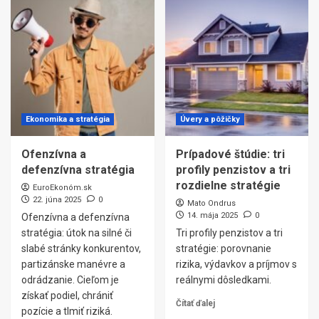
Ekonomika a stratégia
Úvery a pôžičky
Ofenzívna a
Prípadové štúdie: tri
defenzívna stratégia
profily penzistov a tri
rozdielne stratégie
EuroEkonóm.sk
22. júna 2025
0
Mato Ondrus
14. mája 2025
0
Ofenzívna a defenzívna
stratégia: útok na silné či
Tri profily penzistov a tri
slabé stránky konkurentov,
stratégie: porovnanie
partizánske manévre a
rizika, výdavkov a príjmov s
odrádzanie. Cieľom je
reálnymi dôsledkami.
získať podiel, chrániť
Čítať ďalej
pozície a tlmiť riziká.