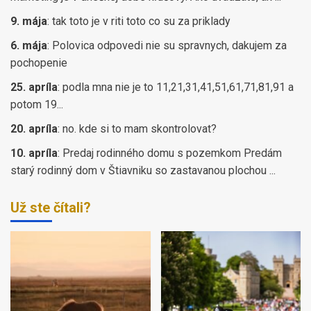
9. mája
:
tak toto je v riti toto co su za priklady
6. mája
:
Polovica odpovedi nie su spravnych, dakujem za
pochopenie
25. apríla
:
podla mna nie je to 11,21,31,41,51,61,71,81,91 a
potom 19...
20. apríla
:
no. kde si to mam skontrolovat?
10. apríla
:
Predaj rodinného domu s pozemkom Predám
starý rodinný dom v Štiavniku so zastavanou plochou ...
Už ste čítali?