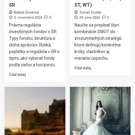
SR
ST, WT)
Natália Šimková
Tomáš Hudák
3. novembra 2024
0
29. júna 2024
0
Právna regulácia
Naučte sa prepísať štyri
investičných fondov v SR:
kombinácie SWOT do
Typy fondov, štruktúra a
zrozumiteľných stratégií,
úloha správcov. Riziká,
ktoré definujú konkrétne
poplatky a regulácia v SR s
kroky, vlastníkov aj
tipmi, ako vyberať fondy
meranie úspechu.
podľa cieľov a horizontu.
Čítať ďalej
Čítať ďalej