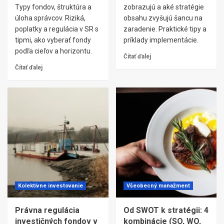
Typy fondov, štruktúra a
zobrazujú a aké stratégie
úloha správcov. Riziká,
obsahu zvyšujú šancu na
poplatky a regulácia v SR s
zaradenie. Praktické tipy a
tipmi, ako vyberať fondy
príklady implementácie.
podľa cieľov a horizontu.
Čítať ďalej
Čítať ďalej
Kolektívne investovanie
Všeobecný manažment
Právna regulácia
Od SWOT k stratégii: 4
investičných fondov v
kombinácie (SO, WO,