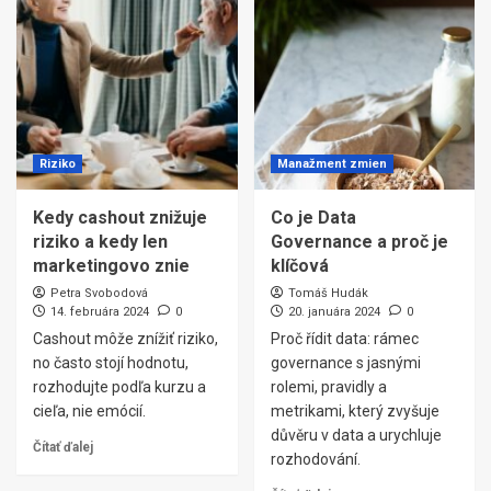
Riziko
Manažment zmien
Kedy cashout znižuje
Co je Data
riziko a kedy len
Governance a proč je
marketingovo znie
klíčová
Petra Svobodová
Tomáš Hudák
14. februára 2024
0
20. januára 2024
0
Cashout môže znížiť riziko,
Proč řídit data: rámec
no často stojí hodnotu,
governance s jasnými
rozhodujte podľa kurzu a
rolemi, pravidly a
cieľa, nie emócií.
metrikami, který zvyšuje
důvěru v data a urychluje
Čítať ďalej
rozhodování.