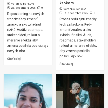
krokom
Veronika Benková
25. decembra 2025
0
Veronika Benková
16. decembra 2025
0
Repositioning na nových
trhoch: Kedy zmeniť
Proces redizajnu značky
značku a ako zvládnuť
krok za krokom: Kedy
riziká. Audit, roadmapa,
zmeniť značku a ako
stakeholderi, rollout a
zvládnuť riziká. Audit,
meranie efektu, aby
roadmapa, stakeholderi,
zmena posilnila pozíciu aj v
rollout a meranie efektu,
nových trho
aby zmena posilnila
pozíciu aj v nov
Čítať ďalej
Čítať ďalej