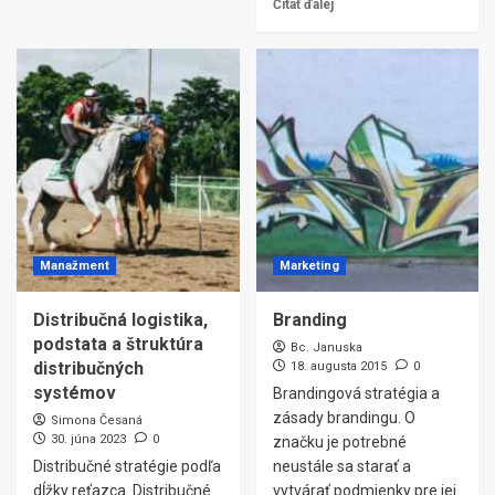
Čítať ďalej
Manažment
Marketing
Distribučná logistika,
Branding
podstata a štruktúra
Bc. Januska
distribučných
18. augusta 2015
0
systémov
Brandingová stratégia a
zásady brandingu. O
Simona Česaná
30. júna 2023
0
značku je potrebné
Distribučné stratégie podľa
neustále sa starať a
dĺžky reťazca. Distribučné
vytvárať podmienky pre jej