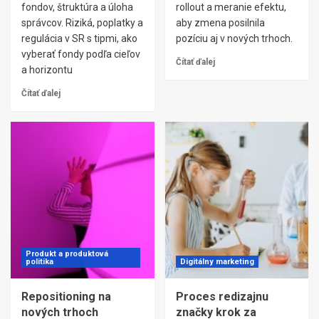
fondov, štruktúra a úloha
rollout a meranie efektu,
správcov. Riziká, poplatky a
aby zmena posilnila
regulácia v SR s tipmi, ako
pozíciu aj v nových trhoch.
vyberať fondy podľa cieľov
Čítať ďalej
a horizontu
Čítať ďalej
Produkt a produktová
politika
Digitálny marketing
Repositioning na
Proces redizajnu
nových trhoch
značky krok za