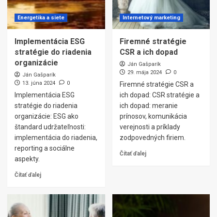
Energetika a siete
Internetový marketing
Implementácia ESG
Firemné stratégie
stratégie do riadenia
CSR a ich dopad
organizácie
Ján Gašparík
29. mája 2024
0
Ján Gašparík
13. júna 2024
0
Firemné stratégie CSR a
Implementácia ESG
ich dopad: CSR stratégie a
stratégie do riadenia
ich dopad: meranie
organizácie: ESG ako
prínosov, komunikácia
štandard udržateľnosti:
verejnosti a príklady
implementácia do riadenia,
zodpovedných firiem.
reporting a sociálne
Čítať ďalej
aspekty.
Čítať ďalej