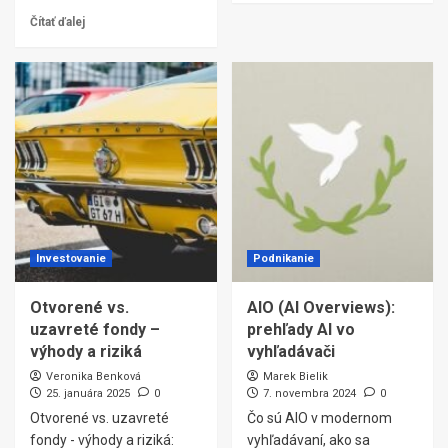
Čítať ďalej
Investovanie
Podnikanie
Otvorené vs.
AIO (AI Overviews):
uzavreté fondy –
prehľady AI vo
výhody a riziká
vyhľadávači
Veronika Benková
Marek Bielik
25. januára 2025
0
7. novembra 2024
0
Otvorené vs. uzavreté
Čo sú AIO v modernom
fondy - výhody a riziká:
vyhľadávaní, ako sa