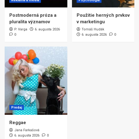
Reklama a médiá
Psychológia
Postmoderná próza a
Použitie herných prvkov
pluralita významov
v marketingu
P. Varga
6. augusta 2026
Tomáš Hudák
0
6. augusta 2026
0
Predaj
Reggae
Jana Farkašová
6. augusta 2026
0