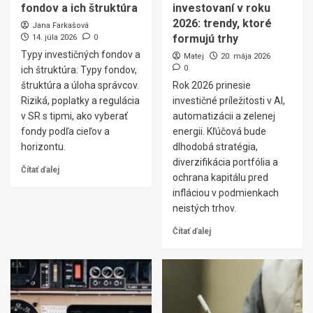
fondov a ich štruktúra
investovaní v roku
2026: trendy, ktoré
Jana Farkašová
formujú trhy
14. júla 2026
0
Typy investičných fondov a
Matej
20. mája 2026
0
ich štruktúra: Typy fondov,
štruktúra a úloha správcov.
Rok 2026 prinesie
Riziká, poplatky a regulácia
investičné príležitosti v AI,
v SR s tipmi, ako vyberať
automatizácii a zelenej
fondy podľa cieľov a
energii. Kľúčová bude
horizontu.
dlhodobá stratégia,
diverzifikácia portfólia a
Čítať ďalej
ochrana kapitálu pred
infláciou v podmienkach
neistých trhov.
Čítať ďalej