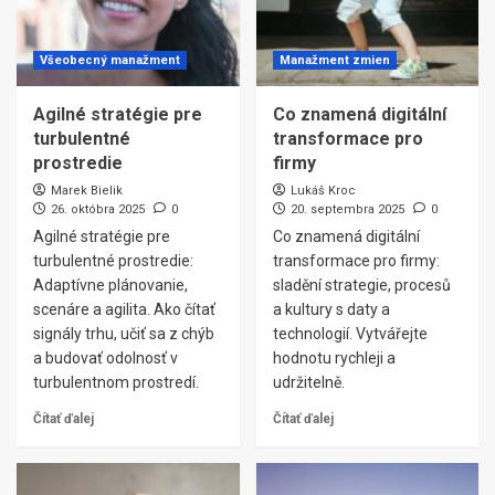
Všeobecný manažment
Manažment zmien
Agilné stratégie pre
Co znamená digitální
turbulentné
transformace pro
prostredie
firmy
Marek Bielik
Lukáš Kroc
26. októbra 2025
0
20. septembra 2025
0
Agilné stratégie pre
Co znamená digitální
turbulentné prostredie:
transformace pro firmy:
Adaptívne plánovanie,
sladění strategie, procesů
scenáre a agilita. Ako čítať
a kultury s daty a
signály trhu, učiť sa z chýb
technologií. Vytvářejte
a budovať odolnosť v
hodnotu rychleji a
turbulentnom prostredí.
udržitelně.
Čítať ďalej
Čítať ďalej