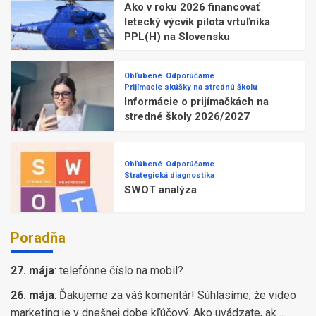
Ako v roku 2026 financovať
letecký výcvik pilota vrtuľníka
PPL(H) na Slovensku
Obľúbené
Odporúčame
Prijímacie skúšky na strednú školu
Informácie o prijímačkách na
stredné školy 2026/2027
Obľúbené
Odporúčame
Strategická diagnostika
SWOT analýza
Poradňa
27. mája
:
telefónne číslo na mobil?
26. mája
:
Ďakujeme za váš komentár! Súhlasíme, že video
marketing je v dnešnej dobe kľúčový. Ako uvádzate, ak ...