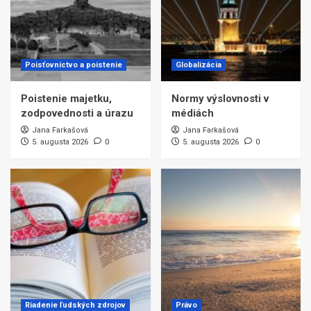
Poisťovníctvo a poistenie
Globalizácia
Poistenie majetku,
Normy výslovnosti v
zodpovednosti a úrazu
médiách
Jana Farkašová
Jana Farkašová
5. augusta 2026
0
5. augusta 2026
0
Riadenie ľudských zdrojov
Právo