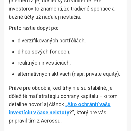
priemeru a jej dôsledky sú viditeľné. Pre
investorov to znamená, že tradičné sporiace a
bežné účty už naďalej nestačia.
Preto rastie dopyt po:
diverzifikovaných portfóliách,
dlhopisových fondoch,
realitných investíciách,
alternatívnych aktívach (napr. private equity).
Práve pre obdobia, keď trhy nie sú stabilné, je
dôležité mať stratégiu ochrany kapitálu – o tom
detailne hovorí aj článok
„Ako ochrániť vašu
investíciu v čase neistoty
?“,
ktorý pre vás
pripravil tím z Acrossu.