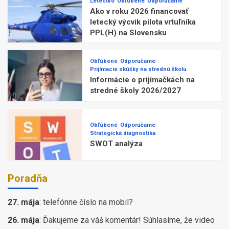
Letectvo
Obľúbené
Odporúčame
Ako v roku 2026 financovať
letecký výcvik pilota vrtuľníka
PPL(H) na Slovensku
Obľúbené
Odporúčame
Prijímacie skúšky na strednú školu
Informácie o prijímačkách na
stredné školy 2026/2027
Obľúbené
Odporúčame
Strategická diagnostika
SWOT analýza
Poradňa
27. mája
:
telefónne číslo na mobil?
26. mája
:
Ďakujeme za váš komentár! Súhlasíme, že video