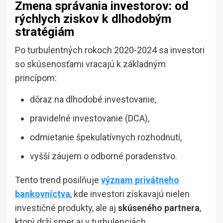
Zmena správania investorov: od
rýchlych ziskov k dlhodobým
stratégiám
Po turbulentných rokoch 2020-2024 sa investori
so skúsenosťami vracajú k základným
princípom:
dôraz na dlhodobé investovanie,
pravidelné investovanie (DCA),
odmietanie špekulatívnych rozhodnutí,
vyšší záujem o odborné poradenstvo.
Tento trend posilňuje
význam privátneho
bankovníctva
, kde investori získavajú nielen
investičné produkty, ale aj
skúseného partnera
,
ktorý drží smer aj v turbulenciách.