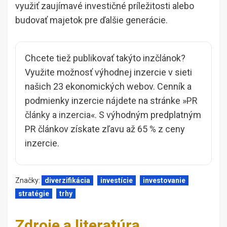
využiť zaujímavé investičné príležitosti alebo
budovať majetok pre ďalšie generácie.
Chcete tiež publikovať takýto inzčlánok?
Využite možnosť výhodnej inzercie v sieti
našich 23 ekonomických webov. Cenník a
podmienky inzercie nájdete na stránke »
PR
články a inzercia
«. S výhodným predplatným
PR článkov získate zľavu až 65 % z ceny
inzercie.
Značky:
diverzifikácia
investície
investovanie
stratégie
trhy
Zdroje a literatúra