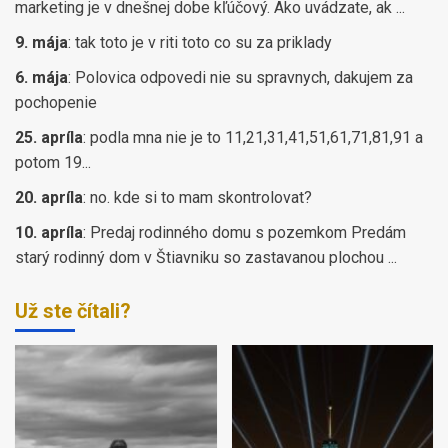
marketing je v dnešnej dobe kľúčový. Ako uvádzate, ak ...
9. mája
:
tak toto je v riti toto co su za priklady
6. mája
:
Polovica odpovedi nie su spravnych, dakujem za
pochopenie
25. apríla
:
podla mna nie je to 11,21,31,41,51,61,71,81,91 a
potom 19...
20. apríla
:
no. kde si to mam skontrolovat?
10. apríla
:
Predaj rodinného domu s pozemkom Predám
starý rodinný dom v Štiavniku so zastavanou plochou ...
Už ste čítali?