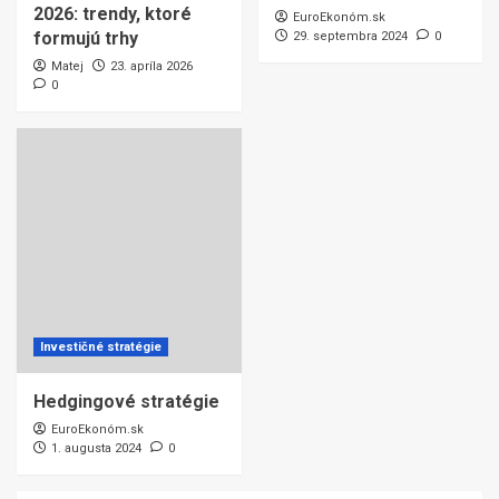
2026: trendy, ktoré
EuroEkonóm.sk
formujú trhy
29. septembra 2024
0
Matej
23. apríla 2026
0
Investičné stratégie
Hedgingové stratégie
EuroEkonóm.sk
1. augusta 2024
0